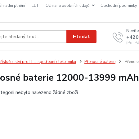
náhradní plnění
EET
ochrana osobních údajů
obchodní podmínky
Nevíte
Hledat
+420
(Po–Pá
říslušenství pro IT a spotřební elektroniku
Přenosné baterie
Přenosn
osné baterie 12000-13999 mAh
tegorii nebylo nalezeno žádné zboží.