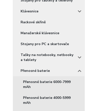
Stojany pro tablety a telefony
Klávesnice
Rackové skříně
Manažerské klávesnice
Stojany pro PC a skartovače
Tašky na notebooky, netbooky
a tablety
Přenosné baterie
Přenosné baterie 6000-7999
mAh
Přenosné baterie 4000-5999
mAh