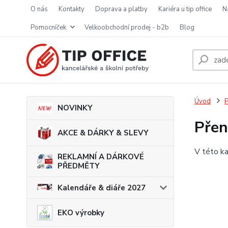
o nás
kontakty
doprava a platby
kariéra u tip office
pomocníček
velkoobchodní prodej - b2b
blog
Úvod
P
NOVINKY
Přen
AKCE & DÁRKY & SLEVY
V této ka
REKLAMNÍ A DÁRKOVÉ
PŘEDMĚTY
Kalendáře & diáře 2027
EKO výrobky