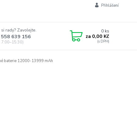
Přihlášení
 si rady? Zavolejte.
0
ks
za
0,00 Kč
 558 639 156
 7:00–15:30)
é baterie 12000-13999 mAh