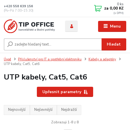
0
ks
+420 558 639 156
za
0,00 Kč
(Po–Pá 7:00–15:30)
Menu
Hledat
Úvod
Příslušenství pro IT a spotřební elektroniku
Kabely a adaptéry
UTP kabely, Cat5, Cat6
UTP kabely, Cat5, Cat6
Upřesnit parametry
Nejnovější
Nejlevnější
Nejdražší
Zobrazuji 1-8 z 8