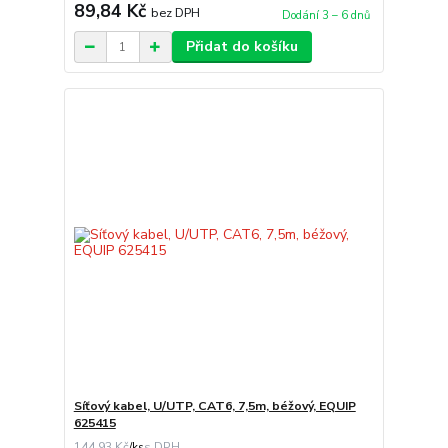
89,84 Kč
bez DPH
Dodání 3 – 6 dnů
Přidat do košíku
Síťový kabel, U/UTP, CAT6, 7,5m, béžový, EQUIP
625415
144,93 Kč
/
ks