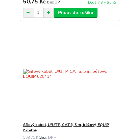
50,75 Kč
bez DPH
Dodání 3 – 6 dnů
Přidat do košíku
Síťový kabel, U/UTP, CAT6, 5 m, béžový, EQUIP
625414
108,71 Kč
/
ks