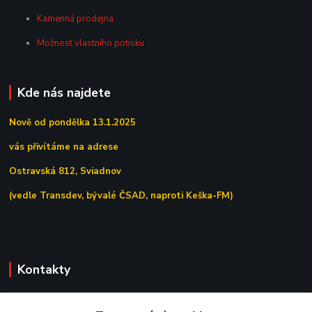
Kamenná prodejna
Možnost vlastního potisku
Kde nás najdete
Nově od pondělka 13.1.2025
vás přivítáme na adrese
Ostravská 812, Sviadnov
(vedle Transdev, bývalé ČSAD, naproti Keška-FM)
Kontakty
+420 558 639 156