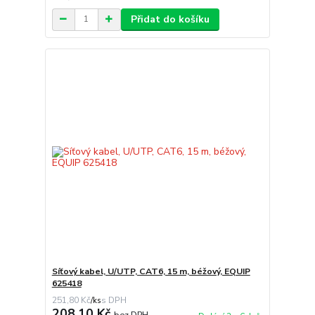
Přidat do košíku
Síťový kabel, U/UTP, CAT6, 15 m, béžový, EQUIP
625418
251,80 Kč
/
ks
208,10 Kč
bez DPH