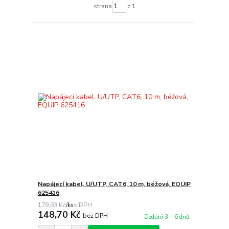
strana
z 1
Napájecí kabel, U/UTP, CAT6, 10 m, béžová, EQUIP
625416
179,93 Kč
/
ks
148,70 Kč
bez DPH
Dodání 3 – 6 dnů