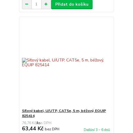
Přidat do košíku
Síťový kabel, U/UTP, CAT5e, 5 m, béžový, EQUIP
825414
76,76 Kč
/
ks
63,44 Kč
bez DPH
Dodání 3 – 6 dnů