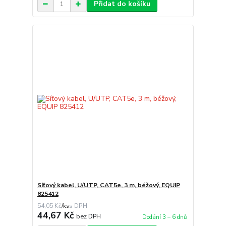
Přidat do košíku
Síťový kabel, U/UTP, CAT5e, 3 m, béžový, EQUIP
825412
54,05 Kč
/
ks
44,67 Kč
bez DPH
Dodání 3 – 6 dnů