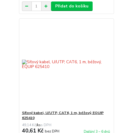
Přidat do košíku
Síťový kabel, U/UTP, CAT6, 1 m, béžový, EQUIP
625410
49,14 Kč
/
ks
40,61 Kč
bez DPH
Dodání 3 – 6 dnů