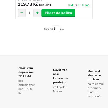
119,78 Kč
bez DPH
Dodání 3 – 6 dnů
Přidat do košíku
strana
z 1
Zboží vám
Navštivte
Možnost
dopravíme
naši
vlastního
ZDARMA
kamennou
potisku
pro
prodejnu
na reklamní
objednávky
ve Frýdku-
předměty,
nad 1 500
Místku
diáře a
Kč
kalendáře