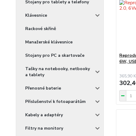
Stojany pro tablety a telefony
Klávesnice
Rackové skříně
Manažerské klávesnice
Stojany pro PC a skartovače
Reprodu
6W, USB
Tašky na notebooky, netbooky
a tablety
365,90 K
302,4
Přenosné baterie
Příslušenství k fotoaparátům
Kabely a adaptéry
Filtry na monitory