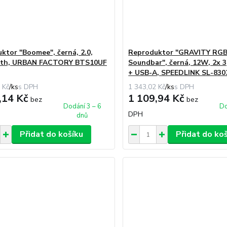
ktor "Boomee", černá, 2.0,
Reproduktor "GRAVITY RGB
oth, URBAN FACTORY BTS10UF
Soundbar", černá, 12W, 2x 3
+ USB-A, SPEEDLINK SL-830
 Kč
/
ks
1 343,02 Kč
/
ks
,14 Kč
1 109,94 Kč
bez
bez
Dodání 3 – 6
Do
DPH
dnů
Přidat do košíku
Přidat do ko