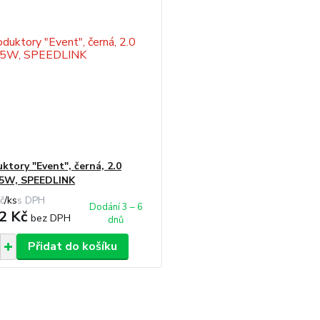
ktory "Event", černá, 2.0
 5W, SPEEDLINK
č
/
ks
Dodání 3 – 6
2 Kč
bez DPH
dnů
Přidat do košíku