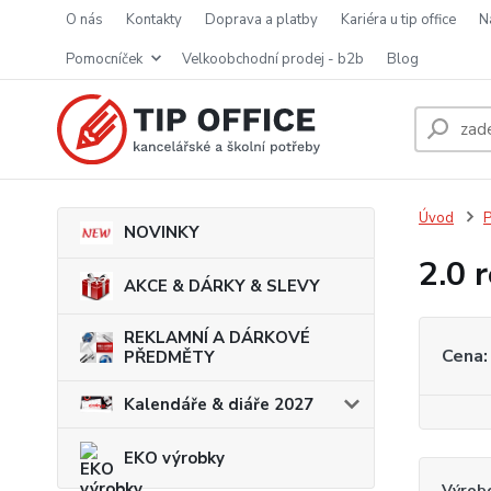
o nás
kontakty
doprava a platby
kariéra u tip office
pomocníček
velkoobchodní prodej - b2b
blog
Úvod
P
NOVINKY
2.0 
AKCE & DÁRKY & SLEVY
REKLAMNÍ A DÁRKOVÉ
Cena:
PŘEDMĚTY
Kalendáře & diáře 2027
EKO výrobky
Výrob