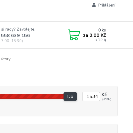
Přihlášení
 si rady? Zavolejte.
0
ks
za
0,00 Kč
 558 639 156
 7:00–15:30)
uktory
Kč
Do