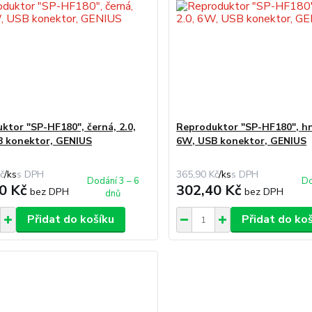
ktor "SP-HF180", černá, 2.0,
Reproduktor "SP-HF180", hn
 konektor, GENIUS
6W, USB konektor, GENIUS
č
/
ks
365,90 Kč
/
ks
Dodání 3 – 6
Do
0 Kč
302,40 Kč
bez DPH
bez DPH
dnů
Přidat do košíku
Přidat do ko