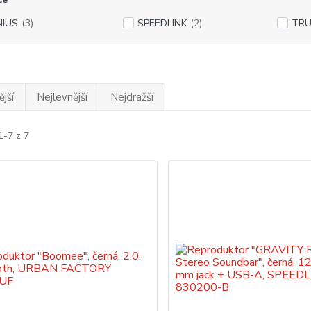
NIUS
(3)
SPEEDLINK
(2)
TR
jší
Nejlevnější
Nejdražší
1-7 z 7