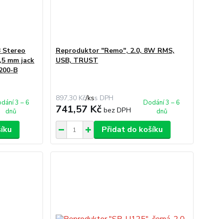
 Stereo
Reproduktor "Remo", 2.0, 8W RMS,
,5 mm jack
USB, TRUST
200-B
897,30 Kč
/
ks
dání 3 – 6
Dodání 3 – 6
741,57 Kč
bez DPH
dnů
dnů
šíku
Přidat do košíku