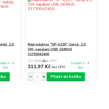
ědá, 2.0,
Reproduktor "SP-U125", černá, 2.0,
3W, napájení USB, GENIUS
31730042400
377,48 Kč
/
ks
dání 3 – 6
Dodání 3 – 6
311,97 Kč
bez DPH
dnů
dnů
šíku
Přidat do košíku