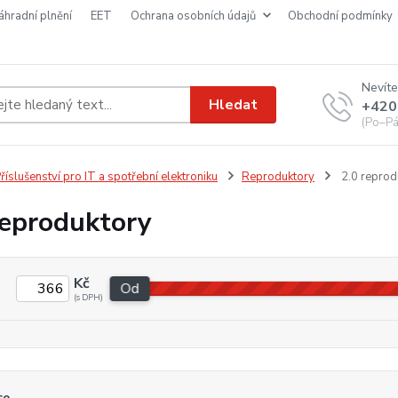
náhradní plnění
EET
ochrana osobních údajů
obchodní podmínky
Nevíte
Hledat
+420
(Po–Pá
říslušenství pro IT a spotřební elektroniku
Reproduktory
2.0 reprod
reproduktory
Kč
Od
ce