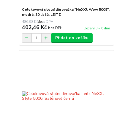
Celokovová stolní děrovačka "NeXXt Wow 5008",
modrá, 30 listů, LEITZ
486,98 Kč
/
ks
402,46 Kč
bez DPH
Dodání 3 – 6 dnů
Přidat do košíku