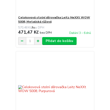
Celokovová stolní děrovačka Leitz NeXXt WOW
5008, Metalická růžová
570,48 Kč
/
ks
471,47 Kč
bez DPH
Dodání 3 – 6 dnů
Přidat do košíku