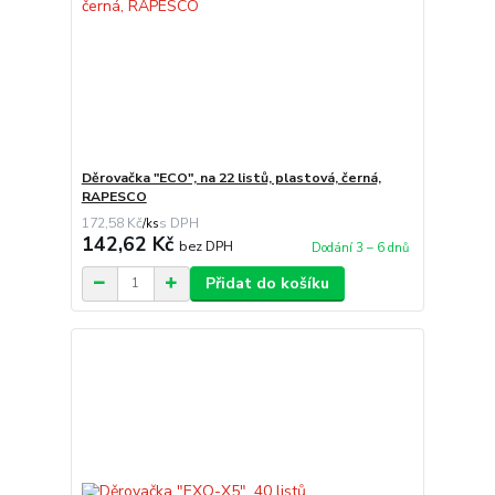
Děrovačka "ECO", na 22 listů, plastová, černá,
RAPESCO
172,58 Kč
/
ks
142,62 Kč
bez DPH
Dodání 3 – 6 dnů
Přidat do košíku