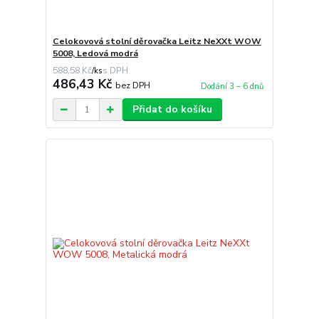
Celokovová stolní děrovačka Leitz NeXXt WOW
5008, Ledová modrá
588,58 Kč
/
ks
486,43 Kč
bez DPH
Dodání 3 – 6 dnů
Přidat do košíku