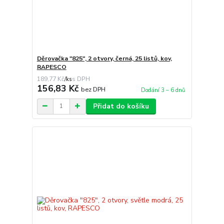
Děrovačka "825", 2 otvory, černá, 25 listů, kov,
RAPESCO
189,77 Kč
/
ks
156,83 Kč
bez DPH
Dodání 3 – 6 dnů
Přidat do košíku