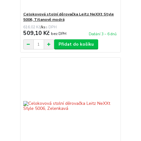
Celokovová stolní děrovačka Leitz NeXXt Style
5006, Titanově modrá
616,02 Kč
/
ks
509,10 Kč
bez DPH
Dodání 3 – 6 dnů
Přidat do košíku