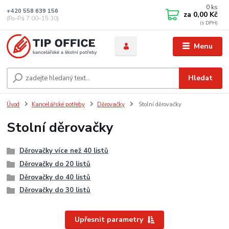
0
ks
+420 558 639 156
za
0,00 Kč
(Po–Pá 7:00–15:30)
Menu
Hledat
Úvod
Kancelářské potřeby
Děrovačky
Stolní děrovačky
Stolní děrovačky
Děrovačky více než 40 listů
Děrovačky do 20 listů
Děrovačky do 40 listů
Děrovačky do 30 listů
Upřesnit parametry