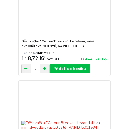
Děrovačka "Colour'Breeze", korálová, mini
dvouděrová, 10 listů, RAPID 5001533
143,65 Kč
/
blistr
118,72 Kč
bez DPH
Dodání 3 – 6 dnů
Přidat do košíku