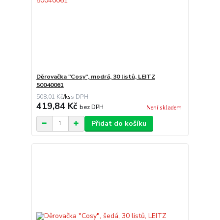
Děrovačka "Cosy", modrá, 30 listů, LEITZ
50040061
508,01 Kč
/
ks
419,84 Kč
bez DPH
Není skladem
Přidat do košíku