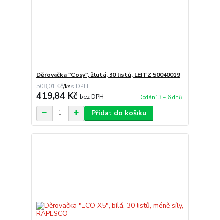
Děrovačka "Cosy", žlutá, 30 listů, LEITZ 50040019
508,01 Kč
/
ks
419,84 Kč
bez DPH
Dodání 3 – 6 dnů
Přidat do košíku