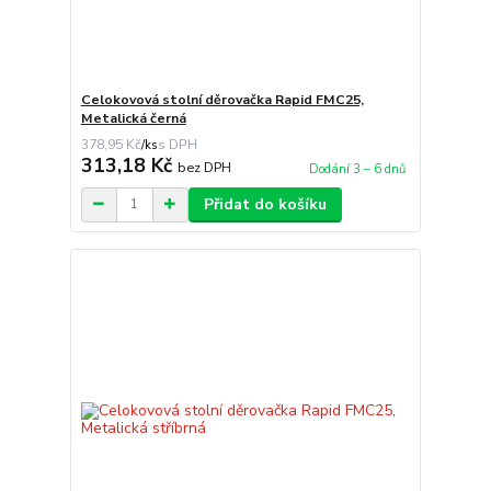
Celokovová stolní děrovačka Rapid FMC25,
Metalická černá
378,95 Kč
/
ks
313,18 Kč
bez DPH
Dodání 3 – 6 dnů
Přidat do košíku