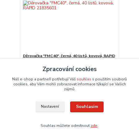
Děrovačka "FMC40", černá, 40 listů, kovová, RAPID
21835601
Zpracování cookies
715,87 Kč
/
ks
591,63 Kč
bez DPH
Není skladem
Náš e-shop a partneři potřebují Váš
souhlas
s použitím souborů
cookies, aby Vám mohli zobrazovat informace týkající se Vašich
Přidat do košíku
zájmů.
Souhlasím
Nastavení
Souhlas můžete odmítnout
zde
.