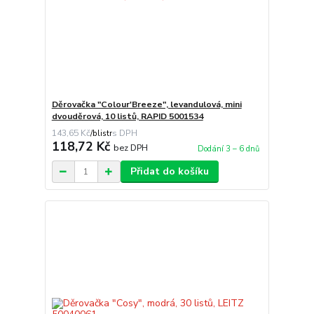
Děrovačka "Colour'Breeze", levandulová, mini
dvouděrová, 10 listů, RAPID 5001534
143,65 Kč
/
blistr
118,72 Kč
bez DPH
Dodání 3 – 6 dnů
Přidat do košíku