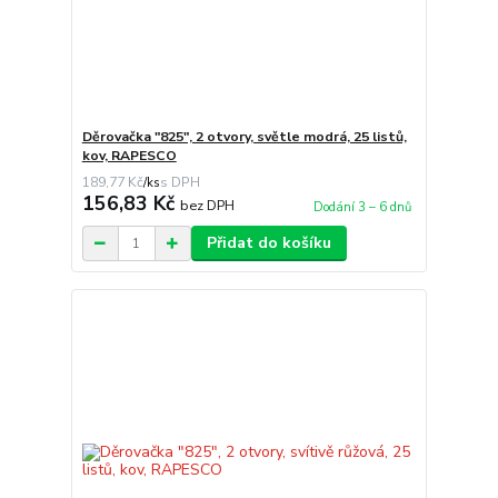
Děrovačka "825", 2 otvory, světle modrá, 25 listů,
kov, RAPESCO
189,77 Kč
/
ks
156,83 Kč
bez DPH
Dodání 3 – 6 dnů
Přidat do košíku