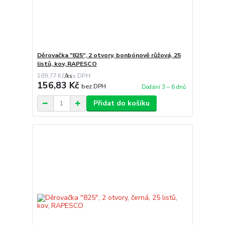
Děrovačka "825", 2 otvory, bonbónově růžová, 25
listů, kov, RAPESCO
189,77 Kč
/
ks
156,83 Kč
bez DPH
Dodání 3 – 6 dnů
Přidat do košíku