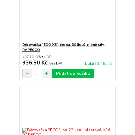
Děrovačka "ECO X5", černá, 30 listů, méně síly,
RAPESCO
407,16 Kč
/
ks
336,50 Kč
bez DPH
Dodání 3 – 6 dnů
Přidat do košíku