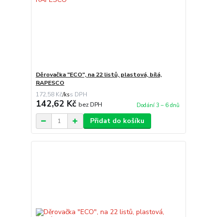
Děrovačka "ECO", na 22 listů, plastová, bílá,
RAPESCO
172,58 Kč
/
ks
142,62 Kč
bez DPH
Dodání 3 – 6 dnů
Přidat do košíku