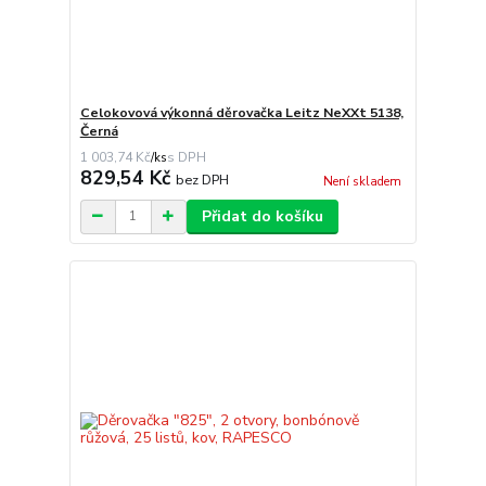
Celokovová výkonná děrovačka Leitz NeXXt 5138,
Černá
1 003,74 Kč
/
ks
829,54 Kč
bez DPH
Není skladem
Přidat do košíku