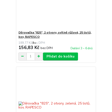
Děrovačka "825", 2 otvory, svítivě růžová, 25 listů,
kov, RAPESCO
189,77 Kč
/
ks
156,83 Kč
bez DPH
Dodání 3 – 6 dnů
Přidat do košíku