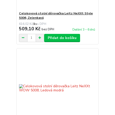
Celokovová stolní děrovačka Leitz NeXXt Style
5006, Zelenkavá
616,02 Kč
/
ks
509,10 Kč
bez DPH
Dodání 3 – 6 dnů
Přidat do košíku