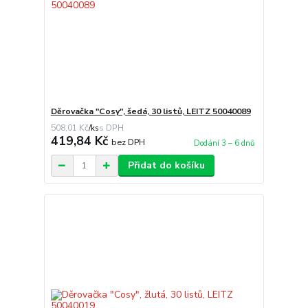
Děrovačka "Cosy", šedá, 30 listů, LEITZ 50040089
508,01 Kč
/
ks
419,84 Kč
bez DPH
Dodání 3 – 6 dnů
Přidat do košíku