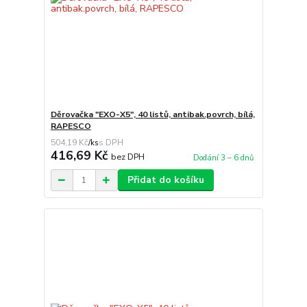
Děrovačka "EXO-X5", 40 listů, antibak.povrch, bílá,
RAPESCO
504,19 Kč
/
ks
416,69 Kč
bez DPH
Dodání 3 – 6 dnů
Přidat do košíku