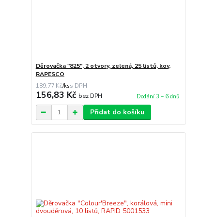
Děrovačka "825", 2 otvory, zelená, 25 listů, kov,
RAPESCO
189,77 Kč
/
ks
156,83 Kč
bez DPH
Dodání 3 – 6 dnů
Přidat do košíku