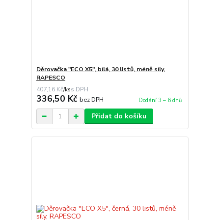
Děrovačka "ECO X5", bílá, 30 listů, méně síly,
RAPESCO
407,16 Kč
/
ks
336,50 Kč
bez DPH
Dodání 3 – 6 dnů
Přidat do košíku