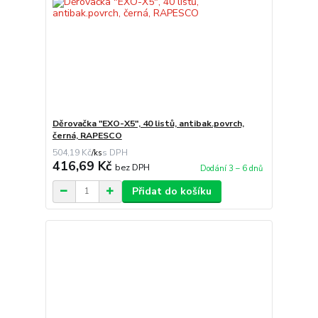
Děrovačka "EXO-X5", 40 listů, antibak.povrch,
černá, RAPESCO
504,19 Kč
/
ks
416,69 Kč
bez DPH
Dodání 3 – 6 dnů
Přidat do košíku