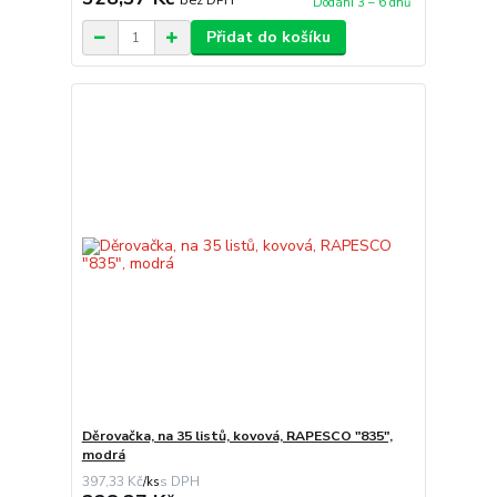
Dodání 3 – 6 dnů
Přidat do košíku
Děrovačka, na 35 listů, kovová, RAPESCO "835",
modrá
397,33 Kč
/
ks