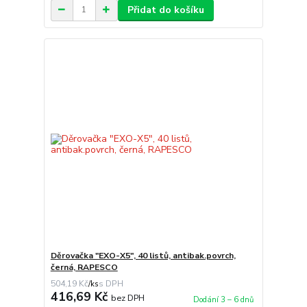
Přidat do košíku
Děrovačka "EXO-X5", 40 listů, antibak.povrch,
černá, RAPESCO
504,19 Kč
/
ks
416,69 Kč
bez DPH
Dodání 3 – 6 dnů