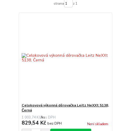
strana
z 1
Celokovová výkonná děrovačka Leitz NeXXt 5138,
Černá
1 003,74 Kč
/
ks
829,54 Kč
bez DPH
Není skladem