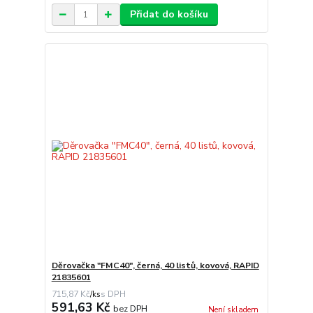
Přidat do košíku
Děrovačka "FMC40", černá, 40 listů, kovová, RAPID
21835601
715,87 Kč
/
ks
591,63 Kč
bez DPH
Není skladem