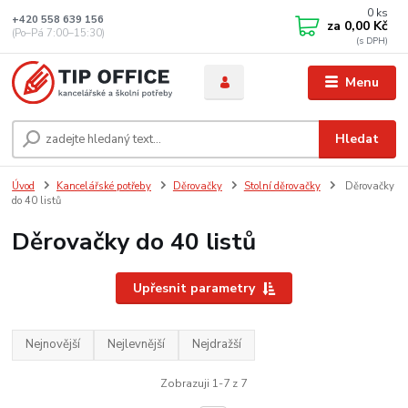
0
ks
+420 558 639 156
za
0,00 Kč
(Po–Pá 7:00–15:30)
Menu
Hledat
Úvod
Kancelářské potřeby
Děrovačky
Stolní děrovačky
Děrovačky
do 40 listů
Děrovačky do 40 listů
Upřesnit parametry
Nejnovější
Nejlevnější
Nejdražší
Zobrazuji 1-7 z 7