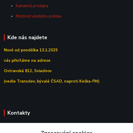
Kamenná prodejna
Možnost vlastního potisku
Kde nás najdete
Nově od pondělka 13.1.2025
vás přivítáme na adrese
Ostravská 812, Sviadnov
(vedle Transdev, bývalé ČSAD, naproti Keška-FM)
Kontakty
+420 558 639 156
(Po–Pá 7:00–15:30)