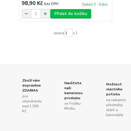
98,90 Kč
bez DPH
Dodání 3 - 6 dnů.
Přidat do košíku
strana
z 1
Zboží vám
Navštivte
Možnost
dopravíme
naši
vlastního
ZDARMA
kamennou
potisku
pro
prodejnu
na reklamní
objednávky
ve Frýdku-
předměty,
nad 1 500
Místku
diáře a
Kč
kalendáře