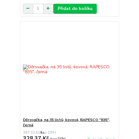
Přidat do košíku
Děrovačka, na 35 listů, kovová, RAPESCO "835",
černá
397,33 Kč
/
ks
328,37 Kč
bez DPH