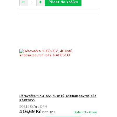
Přidat do košíku
Děrovačka "EXO-X5", 40 listů, antibak.povrch, bílá,
RAPESCO
504,19 Kč
/
ks
416,69 Kč
bez DPH
Dodání 3 – 6 dnů