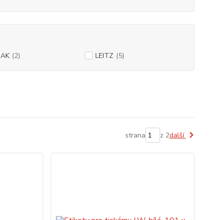
DAK
(2)
LEITZ
(5)
strana
z 2
další