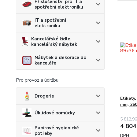
Příslušenství pro IT a
spotřební elektroniku
IT a spotřební
elektronika
Kancelářské židle,
kancelářský nábytek
Nábytek a dekorace do
kanceláře
Pro provoz a údržbu
Drogerie
Etikety
mm, 260
Úklidové pomůcky
5 812,96
4 804
Papírové hygienické
potřeby
DPH