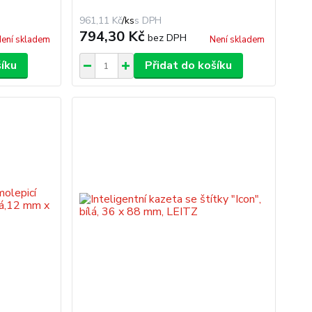
961,11 Kč
/
ks
794,30 Kč
bez DPH
ení skladem
Není skladem
šíku
Přidat do košíku