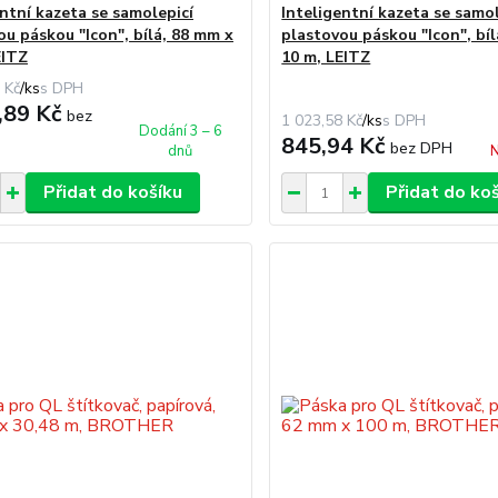
entní kazeta se samolepicí
Inteligentní kazeta se samol
ou páskou "Icon", bílá, 88 mm x
plastovou páskou "Icon", bí
EITZ
10 m, LEITZ
 Kč
/
ks
,89 Kč
bez
1 023,58 Kč
/
ks
Dodání 3 – 6
845,94 Kč
bez DPH
dnů
N
Přidat do košíku
Přidat do ko