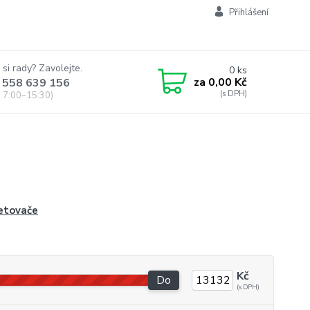
Přihlášení
 si rady? Zavolejte.
0
ks
za
0,00 Kč
 558 639 156
 7:00–15:30)
etovače
Kč
Do