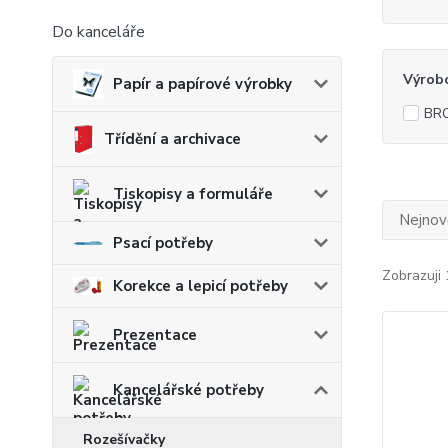
Do kanceláře
Výrob
Papír a papírové výrobky
BR
Třídění a archivace
Tiskopisy a formuláře
Nejnově
Psací potřeby
Zobrazuji 
Korekce a lepicí potřeby
Prezentace
Kancelářské potřeby
Rozešívačky