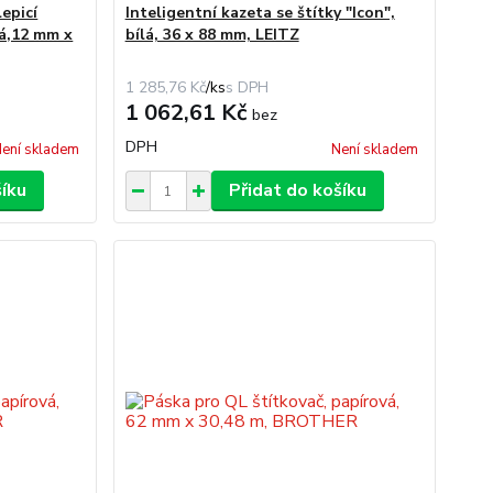
epicí
Inteligentní kazeta se štítky "Icon",
lá,12 mm x
bílá, 36 x 88 mm, LEITZ
1 285,76 Kč
/
ks
1 062,61 Kč
bez
DPH
ení skladem
Není skladem
šíku
Přidat do košíku