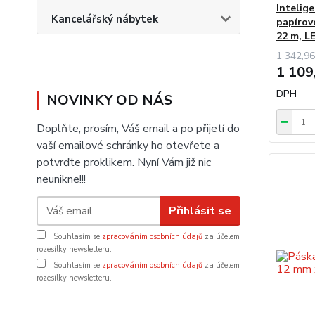
Intelig
Kancelářský nábytek
papírov
22 m, L
1 342,96
1 109
DPH
NOVINKY OD NÁS
Doplňte, prosím, Váš email a po přijetí do
vaší emailové schránky ho otevřete a
potvrďte proklikem. Nyní Vám již nic
neunikne!!!
Přihlásit se
Souhlasím se
zpracováním osobních údajů
za účelem
rozesílky newsletteru.
Souhlasím se
zpracováním osobních údajů
za účelem
rozesílky newsletteru.