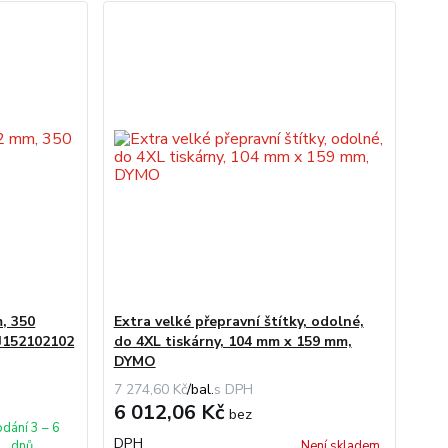
m, 350
Extra velké přepravní štítky, odolné,
J152102102
do 4XL tiskárny, 104 mm x 159 mm,
DYMO
7 274,60 Kč
/
bal.
6 012,06 Kč
bez
dání 3 – 6
DPH
dnů
Není skladem