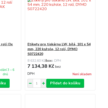
rolí (3x
Etikety pro tiskárnu LW, bílá, 101 x 54
mm, 220 ks/role, 12 rolí, DYMO
S0722420
8 632,60 Kč
/
box
7 134,38 Kč
bez
dání 3 – 6
DPH
dnů
Není skladem
šíku
Přidat do košíku