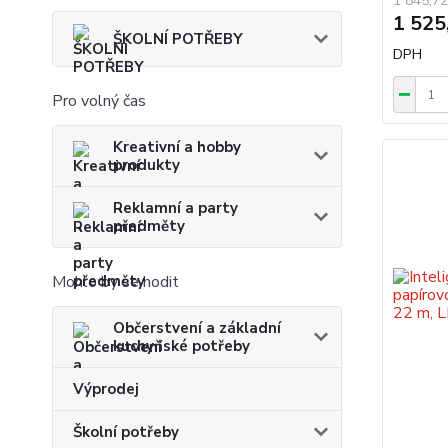
1 845,72
1 525
ŠKOLNÍ POTŘEBY
DPH
Pro volný čas
Kreativní a hobby
produkty
Reklamní a party
předměty
Mohlo by se hodit
Občerstvení a základní
kuchyňské potřeby
Výprodej
Školní potřeby