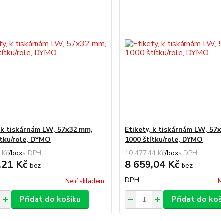
, k tiskárnám LW, 57x32 mm,
Etikety, k tiskárnám LW, 57
ítku/role, DYMO
1000 štítku/role, DYMO
 Kč
/
box
10 477,44 Kč
/
box
,21 Kč
8 659,04 Kč
bez
bez
DPH
Není skladem
N
Přidat do košíku
Přidat do ko