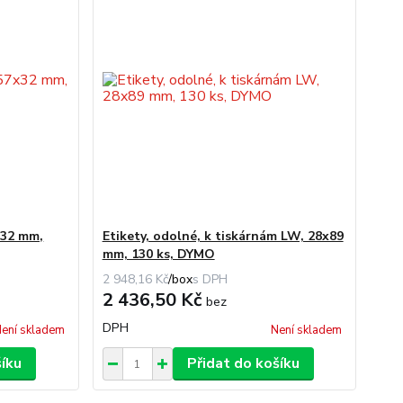
x32 mm,
Etikety, odolné, k tiskárnám LW, 28x89
mm, 130 ks, DYMO
2 948,16 Kč
/
box
2 436,50 Kč
bez
DPH
ení skladem
Není skladem
šíku
Přidat do košíku