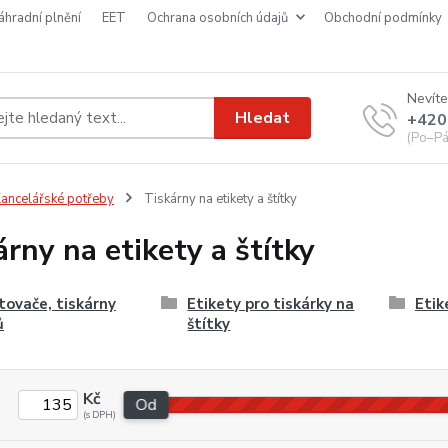
náhradní plnění
EET
ochrana osobních údajů
obchodní podmínky
Nevíte
Hledat
+420
(Po–Pá
ancelářské potřeby
Tiskárny na etikety a štítky
árny na etikety a štítky
tovače, tiskárny
Etikety pro tiskárky na
Etik
ů
štítky
Kč
Od