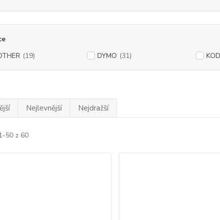
ce
OTHER
(19)
DYMO
(31)
KO
jší
Nejlevnější
Nejdražší
1-50 z 60