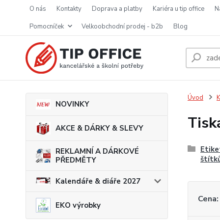
o nás
kontakty
doprava a platby
kariéra u tip office
pomocníček
velkoobchodní prodej - b2b
blog
Úvod
K
NOVINKY
Tisk
AKCE & DÁRKY & SLEVY
Etike
REKLAMNÍ A DÁRKOVÉ
štítk
PŘEDMĚTY
Kalendáře & diáře 2027
Cena:
EKO výrobky