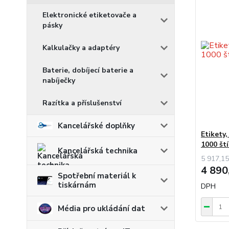
Elektronické etiketovače a
pásky
Kalkulačky a adaptéry
Baterie, dobíjecí baterie a
nabíječky
Razítka a příslušenství
Kancelářské doplňky
Etikety
1000 št
Kancelářská technika
5 917,15
4 890
Spotřební materiál k
tiskárnám
DPH
Média pro ukládání dat