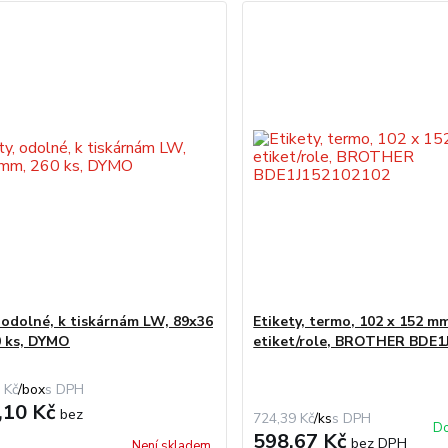
, odolné, k tiskárnám LW, 89x36
Etikety, termo, 102 x 152 m
 ks, DYMO
etiket/role, BROTHER BDE1
 Kč
/
box
,10 Kč
bez
724,39 Kč
/
ks
Do
598,67 Kč
bez DPH
Není skladem