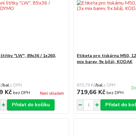
štítky "LW", 89x36 / 1x260,
Etiketa pro tiskárnu M50, 12 
mix barev, 9x bílá), KODAK
č
/
bal.
870,79 Kč
/
bal.
Do
9 Kč
719,66 Kč
bez DPH
bez DPH
Není skladem
Přidat do košíku
Přidat do ko