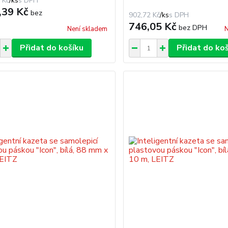
 Kč
/
ks
,39 Kč
bez
902,72 Kč
/
ks
746,05 Kč
bez DPH
Není skladem
N
Přidat do košíku
Přidat do ko