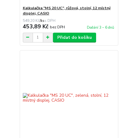
Kalkulačka "MS 20 UC", růžová, stolní, 12 místný
displej, CASIO
549,20 Kč
/
ks
453,89 Kč
bez DPH
Dodání 3 – 6 dnů
Přidat do košíku