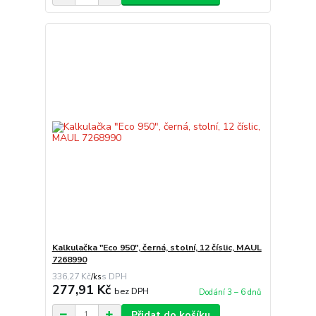
Kalkulačka "Eco 950", černá, stolní, 12 číslic, MAUL
7268990
336,27 Kč
/
ks
277,91 Kč
bez DPH
Dodání 3 – 6 dnů
Přidat do košíku