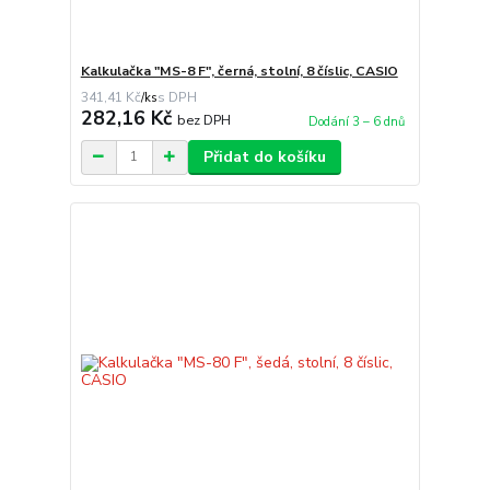
Kalkulačka "MS-8 F", černá, stolní, 8 číslic, CASIO
341,41 Kč
/
ks
282,16 Kč
bez DPH
Dodání 3 – 6 dnů
Přidat do košíku