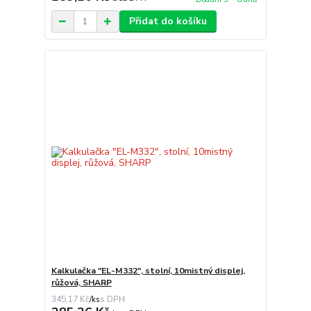
Přidat do košíku
Kalkulačka "EL-M332", stolní, 10mistný displej,
růžová, SHARP
345,17 Kč
/
ks