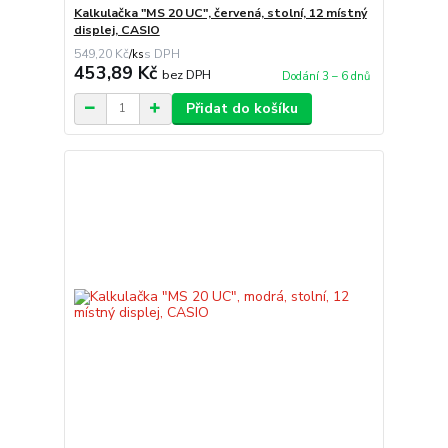
Kalkulačka "MS 20 UC", červená, stolní, 12 místný
displej, CASIO
549,20 Kč
/
ks
453,89 Kč
bez DPH
Dodání 3 – 6 dnů
Přidat do košíku