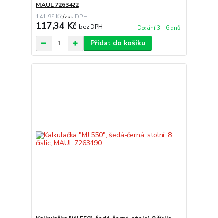
MAUL 7263422
141,99 Kč
/
ks
117,34 Kč
bez DPH
Dodání 3 – 6 dnů
Přidat do košíku
Kalkulačka "MJ 550", šedá-černá, stolní, 8 číslic,