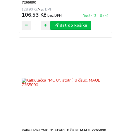
7265890
128,90 Kč
/
ks
106,53 Kč
bez DPH
Dodání 3 – 6 dnů
Přidat do košíku
Kalkulačka "MC 8", stolní, 8 číslic, MAUL 7265090