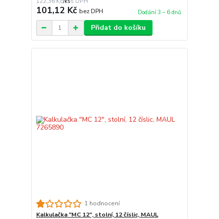
122,36 Kč
/
ks
101,12 Kč
bez DPH
Dodání 3 – 6 dnů
Přidat do košíku
1 hodnocení
Kalkulačka "MC 12", stolní, 12 číslic, MAUL