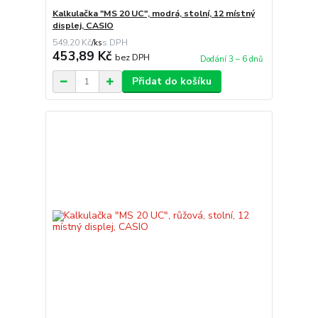
Kalkulačka "MS 20 UC", modrá, stolní, 12 místný
displej, CASIO
549,20 Kč
/
ks
453,89 Kč
bez DPH
Dodání 3 – 6 dnů
Přidat do košíku