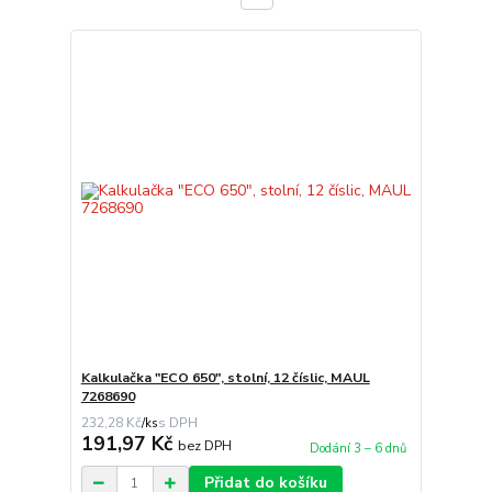
Kalkulačka "ECO 650", stolní, 12 číslic, MAUL
7268690
232,28 Kč
/
ks
191,97 Kč
bez DPH
Dodání 3 – 6 dnů
Přidat do košíku