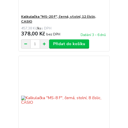
Kalkulačka "MS-20 F", černá, stolní, 12 číslic,
CASIO
457,38 Kč
/
ks
378,00 Kč
bez DPH
Dodání 3 – 6 dnů
Přidat do košíku