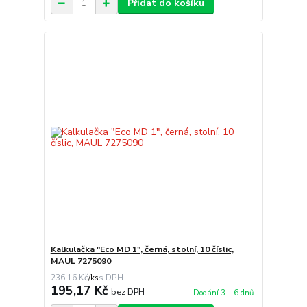
Přidat do košíku
Kalkulačka "Eco MD 1", černá, stolní, 10 číslic,
MAUL 7275090
236,16 Kč
/
ks
195,17 Kč
bez DPH
Dodání 3 – 6 dnů