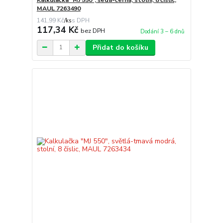
MAUL 7263490
141,99 Kč
/
ks
117,34 Kč
bez DPH
Dodání 3 – 6 dnů
Přidat do košíku