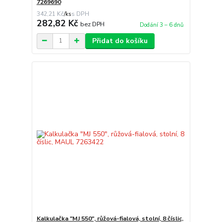
7269690
342,21 Kč
/
ks
282,82 Kč
bez DPH
Dodání 3 – 6 dnů
Přidat do košíku
Kalkulačka "MJ 550", růžová-fialová, stolní, 8 číslic,