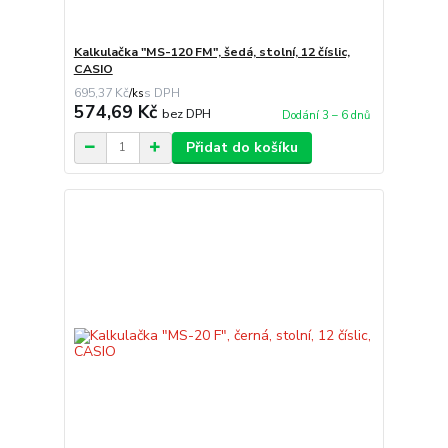
Kalkulačka "MS-120 FM", šedá, stolní, 12 číslic,
CASIO
695,37 Kč
/
ks
574,69 Kč
bez DPH
Dodání 3 – 6 dnů
Přidat do košíku