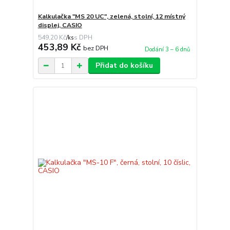
Kalkulačka "MS 20 UC", zelená, stolní, 12 místný
displej, CASIO
549,20 Kč
/
ks
453,89 Kč
bez DPH
Dodání 3 – 6 dnů
Přidat do košíku