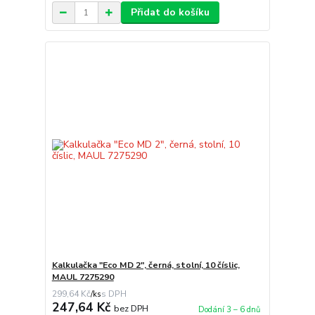
Přidat do košíku
Kalkulačka "Eco MD 2", černá, stolní, 10 číslic,
MAUL 7275290
299,64 Kč
/
ks
247,64 Kč
bez DPH
Dodání 3 – 6 dnů