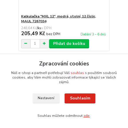
Kalkulačka "MXL 12", modrá, stolní, 12 číslic,
MAUL 7267034
248,64 Kč
/
ks
205,49 Kč
bez DPH
Dodání 3 – 6 dnů
Přidat do košíku
Zpracování cookies
Náš e-shop a partneři potřebují Váš
souhlas
s použitím souborů
cookies, aby Vám mohli zobrazovat informace týkající se Vašich
zájmů.
Souhlasím
Nastavení
Souhlas můžete odmítnout
zde
.