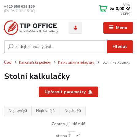
0
ks
+420 558 639 156
za
0,00 Kč
(Po–Pá 7:00–15:30)
Menu
Hledat
Úvod
Kancelářské potřeby
Kalkulačky a adaptéry
Stolní kalkulačky
Stolní kalkulačky
Upřesnit parametry
Nejnovější
Nejlevnější
Nejdražší
Zobrazuji 1-46 z 46
strana
z 1