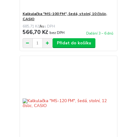
Kalkulačka "MS-100 FM", šedá, stolní, 10 číslic,
CASIO
685,71 Kč
/
ks
566,70 Kč
bez DPH
Dodání 3 – 6 dnů
Přidat do košíku