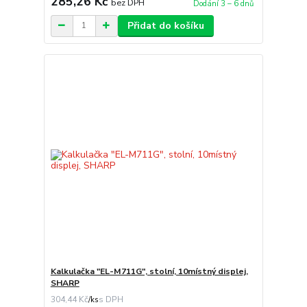
285,26 Kč
bez DPH
Dodání 3 – 6 dnů
Přidat do košíku
Kalkulačka "EL-M711G", stolní, 10místný displej,
SHARP
304,44 Kč
/
ks