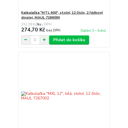
Kalkulačka "MTL 600", stolní, 12 číslic, 2 řádkový
displej, MAUL 7269090
332,39 Kč
/
ks
274,70 Kč
bez DPH
Dodání 3 – 6 dnů
Přidat do košíku