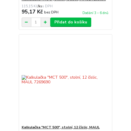
115,15 Kč
/
ks
95,17 Kč
bez DPH
Dodání 3 – 6 dnů
Přidat do košíku
Kalkulačka "MCT 500", stolní, 12 číslic, MAUL