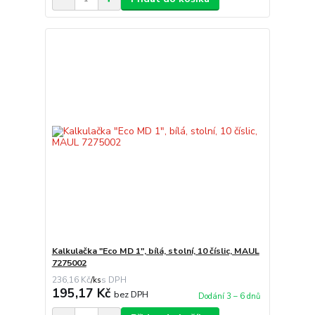
Kalkulačka "Eco MD 1", bílá, stolní, 10 číslic, MAUL
7275002
236,16 Kč
/
ks
195,17 Kč
bez DPH
Dodání 3 – 6 dnů