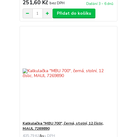
251,60 Kč
bez DPH
Dodání 3 – 6 dnů
Přidat do košíku
Kalkulačka "MBU 700", černá, stolní, 12 číslic,
MAUL 7269890
435,79 Kč
/
ks