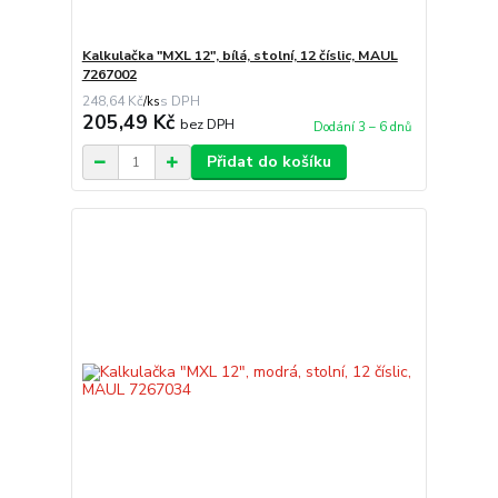
Kalkulačka "MXL 12", bílá, stolní, 12 číslic, MAUL
7267002
248,64 Kč
/
ks
205,49 Kč
bez DPH
Dodání 3 – 6 dnů
Přidat do košíku