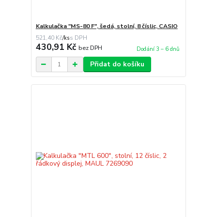
Kalkulačka "MS-80 F", šedá, stolní, 8 číslic, CASIO
521,40 Kč
/
ks
430,91 Kč
bez DPH
Dodání 3 – 6 dnů
Přidat do košíku