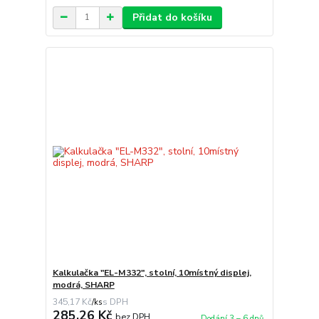
Přidat do košíku
Kalkulačka "EL-M332", stolní, 10místný displej,
modrá, SHARP
345,17 Kč
/
ks
285,26 Kč
bez DPH
Dodání 3 – 6 dnů