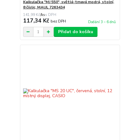
Kalkulačka "MJ 550", světlá-tmavá modrá, stolní,
8 číslic, MAUL 7263434
141,99 Kč
/
ks
117,34 Kč
bez DPH
Dodání 3 – 6 dnů
Přidat do košíku