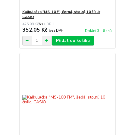
Kalkulačka "MS-10 F", černá, stolní, 10 číslic,
CASIO
425,98 Kč
/
ks
352,05 Kč
bez DPH
Dodání 3 – 6 dnů
Přidat do košíku