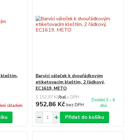
 kleštím,
Barvící váleček k dvouřádkovým
etiketovacím kleštím, 2 řádkový,
EC1619, METO
1 152,97 Kč
/
bal.
Dodání 3 – 6
952,86 Kč
bez DPH
ení skladem
dnů
šíku
Přidat do košíku