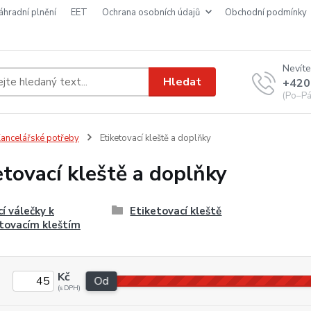
náhradní plnění
EET
ochrana osobních údajů
obchodní podmínky
Nevíte
Hledat
+420
(Po–Pá
ancelářské potřeby
Etiketovací kleště a doplňky
etovací kleště a doplňky
cí válečky k
Etiketovací kleště
tovacím kleštím
Kč
Od