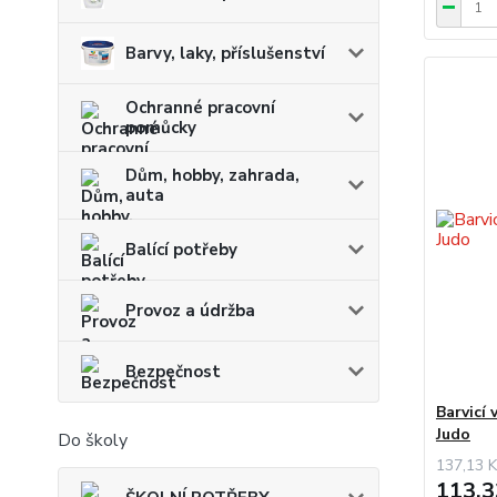
Barvy, laky, příslušenství
Ochranné pracovní
pomůcky
Dům, hobby, zahrada,
auta
Balící potřeby
Provoz a údržba
Bezpečnost
Barvicí 
Judo
Do školy
137,13 K
113,3