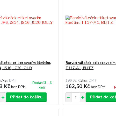
váleček etiketovacím kleštím,
Barvící váleček etiketovacím
4, JS16, JC20 JOLLY
T117-A1, BLITZ
č
/
ks
196,62 Kč
/
ks
Dodání 3 – 6
3 Kč
162,50 Kč
bez DPH
bez DPH
dnů
N
Přidat do košíku
Přidat do ko