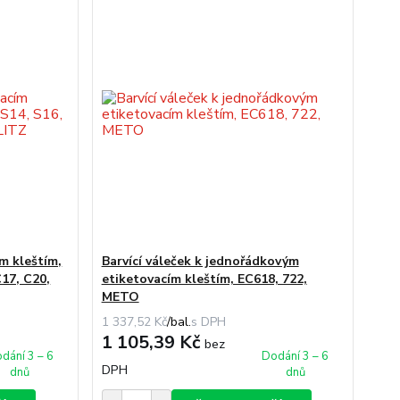
ím kleštím,
Barvící váleček k jednořádkovým
C17, C20,
etiketovacím kleštím, EC618, 722,
METO
1 337,52 Kč
/
bal.
1 105,39 Kč
bez
dání 3 – 6
Dodání 3 – 6
DPH
dnů
dnů