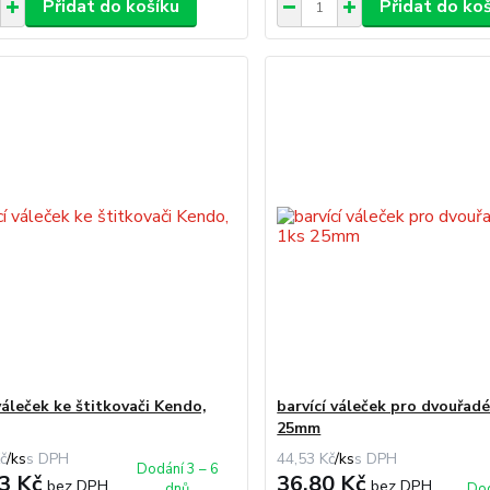
Přidat do košíku
Přidat do ko
váleček ke štitkovači Kendo,
barvící váleček pro dvouřadé
25mm
č
/
ks
44,53 Kč
/
ks
Dodání 3 – 6
3 Kč
36,80 Kč
bez DPH
bez DPH
dnů
Dod