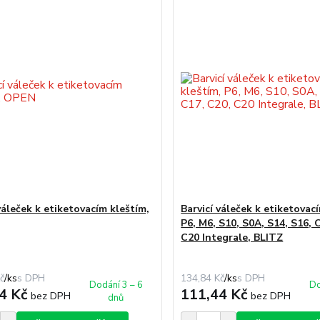
váleček k etiketovacím kleštím,
Barvicí váleček k etiketovac
P6, M6, S10, S0A, S14, S16, 
C20 Integrale, BLITZ
č
/
ks
134,84 Kč
/
ks
Dodání 3 – 6
Do
4 Kč
111,44 Kč
bez DPH
bez DPH
dnů