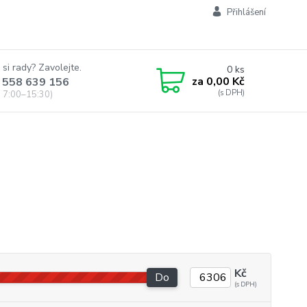
Přihlášení
 si rady? Zavolejte.
0
ks
za
0,00 Kč
 558 639 156
 7:00–15:30)
Kč
Do