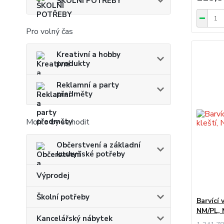
ŠKOLNÍ POTŘEBY
Pro volný čas
Kreativní a hobby
produkty
Reklamní a party
předměty
Mohlo by se hodit
Občerstvení a základní
kuchyňské potřeby
Výprodej
Školní potřeby
Barvící 
NM/PL,
Kancelářský nábytek