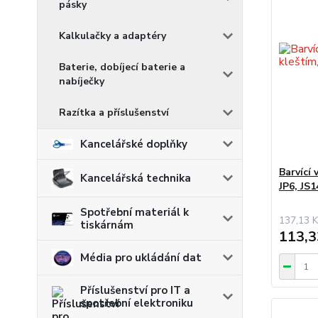
pásky
Kalkulačky a adaptéry
Baterie, dobíjecí baterie a
nabíječky
Razítka a příslušenství
Kancelářské doplňky
Barvící 
Kancelářská technika
JP6, JS1
Spotřební materiál k
137,13 K
tiskárnám
113,3
Média pro ukládání dat
Příslušenství pro IT a
spotřební elektroniku