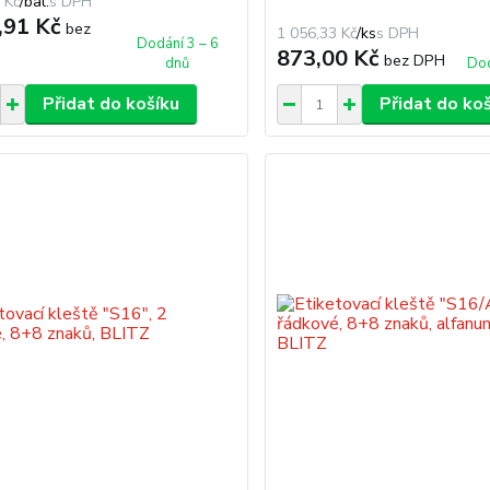
 Kč
/
bal.
,91 Kč
bez
1 056,33 Kč
/
ks
Dodání 3 – 6
873,00 Kč
bez DPH
dnů
Dod
Přidat do košíku
Přidat do ko