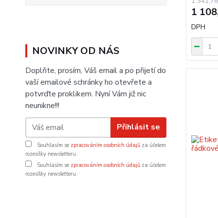
1 341,78
1 108
DPH
NOVINKY OD NÁS
Doplňte, prosím, Váš email a po přijetí do
vaší emailové schránky ho otevřete a
potvrďte proklikem. Nyní Vám již nic
neunikne!!!
Přihlásit se
Souhlasím se
zpracováním osobních údajů
za účelem
rozesílky newsletteru.
Souhlasím se
zpracováním osobních údajů
za účelem
rozesílky newsletteru.