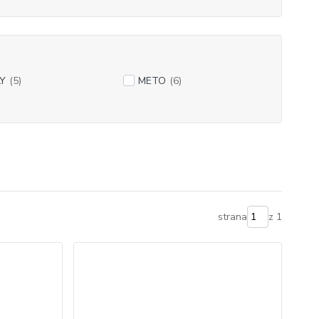
LY
(5)
METO
(6)
strana
z 1