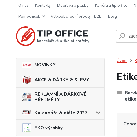
o nás
kontakty
doprava a platby
kariéra u tip office
pomocníček
velkoobchodní prodej - b2b
blog
Úvod
K
NOVINKY
Etik
AKCE & DÁRKY & SLEVY
Barví
REKLAMNÍ A DÁRKOVÉ
etike
PŘEDMĚTY
Kalendáře & diáře 2027
Cena:
EKO výrobky