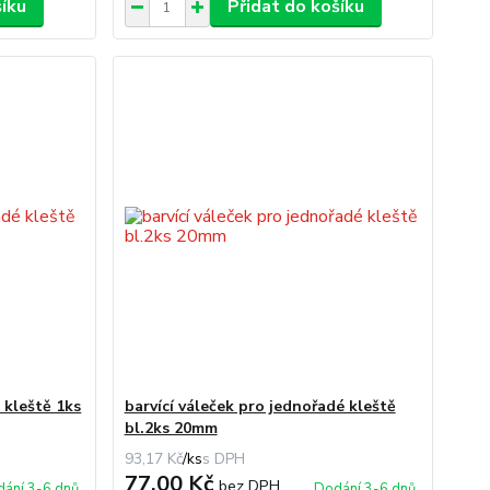
šíku
Přidat do košíku
 kleště 1ks
barvící váleček pro jednořadé kleště
bl.2ks 20mm
93,17 Kč
/
ks
77,00 Kč
bez DPH
ání 3-6 dnů
Dodání 3-6 dnů