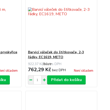
 pryskyřice
Barvicí váleček do štítkovače, 2-3
řádky, EC1619, METO
922,37 Kč
/
blistr
762,29 Kč
bez DPH
ení skladem
Není skladem
šíku
Přidat do košíku