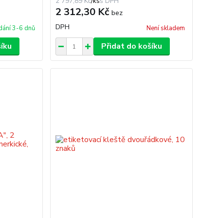
2 797,89 Kč
/
ks
2 312,30 Kč
bez
DPH
ání 3-6 dnů
Není skladem
šíku
Přidat do košíku