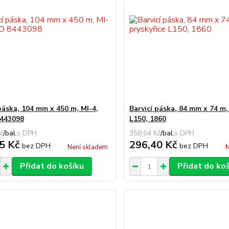
páska, 104 mm x 450 m, MI-4,
Barvicí páska, 84 mm x 74 m,
443098
L150, 1860
č
/
bal.
358,64 Kč
/
bal.
5 Kč
296,40 Kč
bez DPH
bez DPH
Není skladem
N
Přidat do košíku
Přidat do ko