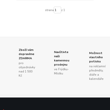
strana
z 1
Zboží vám
Navštivte
Možnost
dopravíme
naši
vlastního
ZDARMA
kamennou
potisku
pro
prodejnu
na reklamní
objednávky
ve Frýdku-
předměty,
nad 1 500
Místku
diáře a
Kč
kalendáře