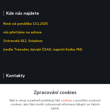
Kde nás najdete
Nově od pondělka 13.1.2025
vás přivítáme na adrese
Ostravská 812, Sviadnov
(vedle Transdev, bývalé ČSAD, naproti Keška-FM)
Kontakty
+420 558 639 156
Zpracování cookies
(Po–Pá 7:00–15:30)
Náš e-shop a partneři potřebují Váš
souhlas
s použitím souborů
obchod@tipoffice.cz
cookies, aby Vám mohli zobrazovat informace týkající se Vašich
zájmů.