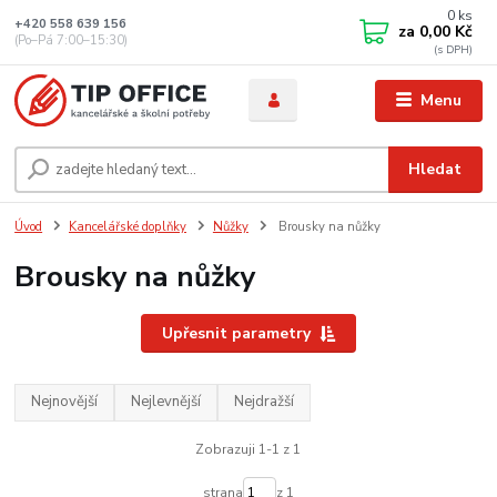
0
ks
+420 558 639 156
za
0,00 Kč
(Po–Pá 7:00–15:30)
Menu
Hledat
Úvod
Kancelářské doplňky
Nůžky
Brousky na nůžky
Brousky na nůžky
Upřesnit parametry
Nejnovější
Nejlevnější
Nejdražší
Zobrazuji 1-1 z 1
strana
z 1