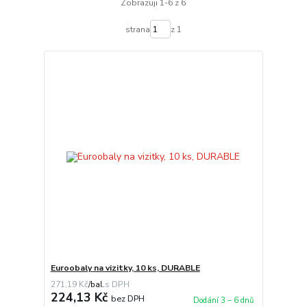
Zobrazuji 1-6 z 6
strana
z 1
Euroobaly na vizitky, 10 ks, DURABLE
271,19 Kč
/
bal.
224,13 Kč
bez DPH
Dodání 3 – 6 dnů