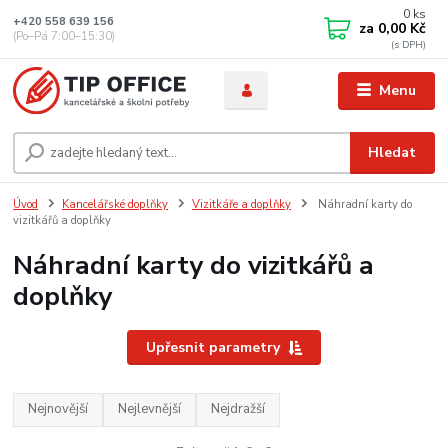
0
ks
+420 558 639 156
za
0,00 Kč
(Po–Pá 7:00–15:30)
Menu
Hledat
Úvod
Kancelářské doplňky
Vizitkáře a doplňky
Náhradní karty do
vizitkářů a doplňky
Náhradní karty do vizitkářů a
doplňky
Upřesnit parametry
Nejnovější
Nejlevnější
Nejdražší