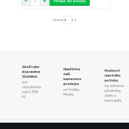
Přidat do košíku
strana
z 1
Zboží vám
Navštivte
Možnost
dopravíme
naši
vlastního
ZDARMA
kamennou
potisku
pro
prodejnu
na reklamní
objednávky
ve Frýdku-
předměty,
nad 1 500
Místku
diáře a
Kč
kalendáře