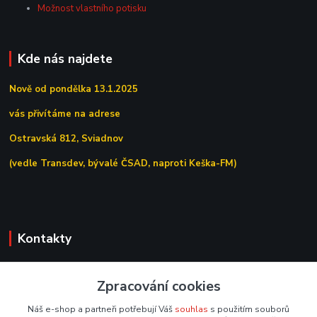
Možnost vlastního potisku
Kde nás najdete
Nově od pondělka 13.1.2025
vás přivítáme na adrese
Ostravská 812, Sviadnov
(vedle Transdev, bývalé ČSAD, naproti Keška-FM)
Kontakty
+420 558 639 156
Zpracování cookies
(Po–Pá 7:00–15:30)
Náš e-shop a partneři potřebují Váš
souhlas
s použitím souborů
obchod@tipoffice.cz