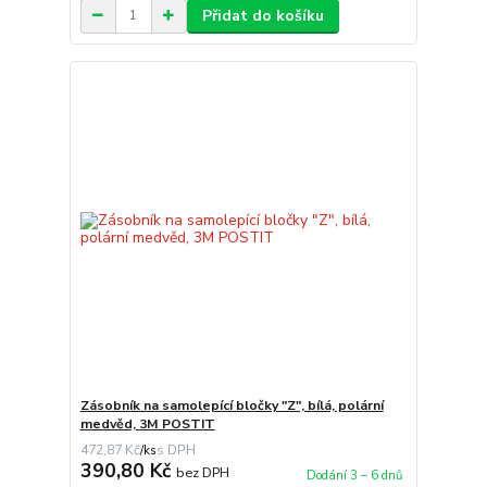
Přidat do košíku
Zásobník na samolepící bločky "Z", bílá, polární
medvěd, 3M POSTIT
472,87 Kč
/
ks
390,80 Kč
bez DPH
Dodání 3 – 6 dnů