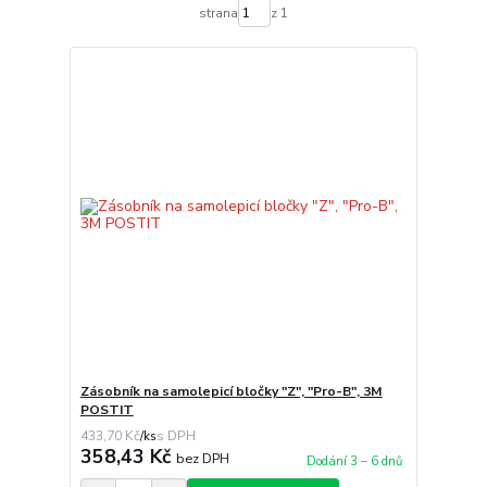
strana
z 1
Zásobník na samolepicí bločky "Z", "Pro-B", 3M
POSTIT
433,70 Kč
/
ks
358,43 Kč
bez DPH
Dodání 3 – 6 dnů