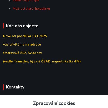
Kamenná prodejna
Možnost vlastního potisku
Kde nás najdete
Nově od pondělka 13.1.2025
vás přivítáme na adrese
Ostravská 812, Sviadnov
(vedle Transdev, bývalé ČSAD, naproti Keška-FM)
Kontakty
+420 558 639 156
Zpracování cookies
(Po–Pá 7:00–15:30)