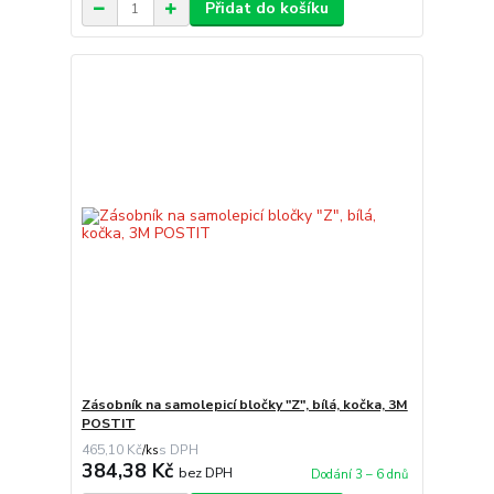
Přidat do košíku
Zásobník na samolepicí bločky "Z", bílá, kočka, 3M
POSTIT
465,10 Kč
/
ks
384,38 Kč
bez DPH
Dodání 3 – 6 dnů