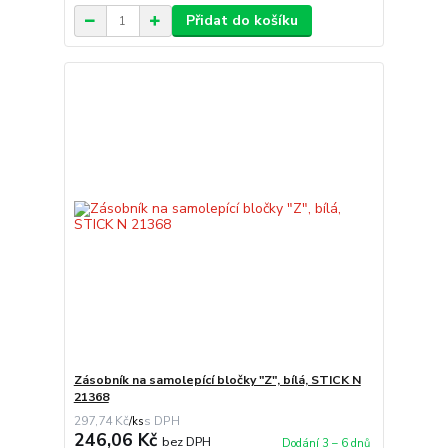
Přidat do košíku
Zásobník na samolepící bločky "Z", bílá, STICK N
21368
297,74 Kč
/
ks
246,06 Kč
bez DPH
Dodání 3 – 6 dnů