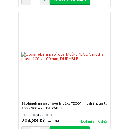
Přidat do košíku
Stojánek na papírové bločky "ECO", modrá, plast,
100 x 100 mm, DURABLE
247,90 Kč
/
ks
204,88 Kč
bez DPH
Dodání 3 – 6 dnů