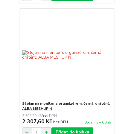
Stojan na monitor s organizérem, černá, drátěný,
ALBA MESHUP N
2 792,20 Kč
/
ks
2 307,60 Kč
bez DPH
Dodání 3 – 6 dnů
Přidat do košíku