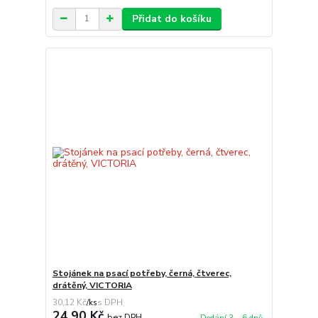
Přidat do košíku
Stojánek na psací potřeby, černá, čtverec,
drátěný, VICTORIA
30,12 Kč
/
ks
24,90 Kč
bez DPH