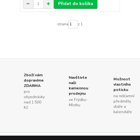
Přidat do košíku
strana
z 1
Zboží vám
Navštivte
Možnost
dopravíme
naši
vlastního
ZDARMA
kamennou
potisku
pro
prodejnu
na reklamní
objednávky
ve Frýdku-
předměty,
nad 1 500
Místku
diáře a
Kč
kalendáře