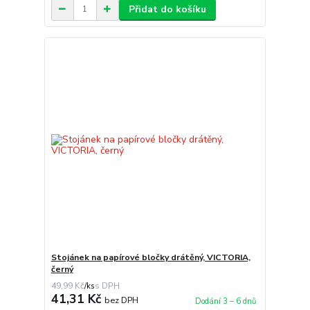
Přidat do košíku
Stojánek na papírové bločky drátěný, VICTORIA,
černý
49,99 Kč
/
ks
41,31 Kč
bez DPH
Dodání 3 – 6 dnů