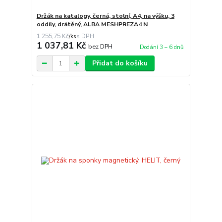
Držák na katalogy, černá, stolní, A4, na výšku, 3
oddíly, drátěný, ALBA MESHPREZA4 N
1 255,75 Kč
/
ks
1 037,81 Kč
bez DPH
Dodání 3 – 6 dnů
Přidat do košíku