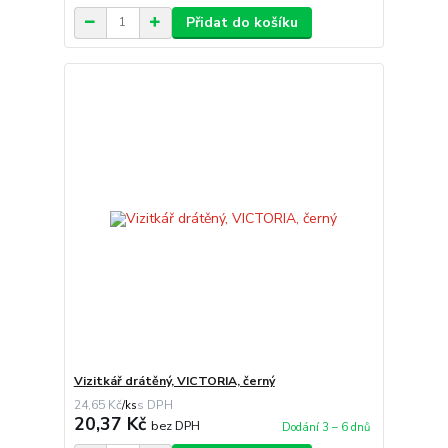
Přidat do košíku
Vizitkář drátěný, VICTORIA, černý
24,65 Kč
/
ks
20,37 Kč
bez DPH
Dodání 3 – 6 dnů