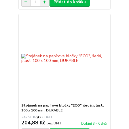
Přidat do košíku
Stojánek na papírové bločky "ECO", šedá, plast,
100 x 100 mm, DURABLE
247,90 Kč
/
ks
204,88 Kč
bez DPH
Dodání 3 – 6 dnů