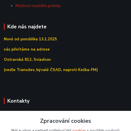
Možnost vlastního potisku
Kde nás najdete
Nově od pondělka 13.1.2025
vás přivítáme na adrese
Ostravská 812, Sviadnov
(vedle Transdev, bývalé ČSAD, naproti Keška-FM)
Kontakty
+420 558 639 156
Zpracování cookies
(Po–Pá 7:00–15:30)
Náš e-shop a partneři potřebují Váš
souhlas
s použitím souborů