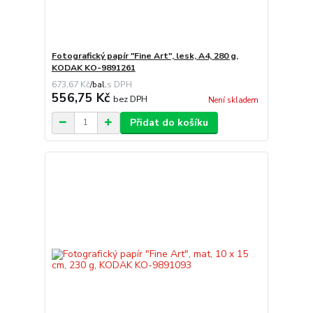
Fotografický papír "Fine Art", lesk, A4, 280 g,
KODAK KO-9891261
673,67 Kč
/
bal.
556,75 Kč
bez DPH
Není skladem
Přidat do košíku