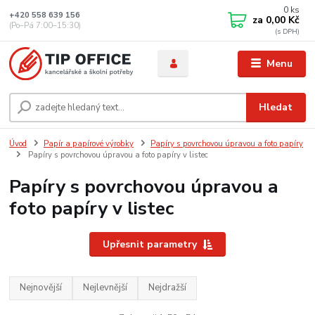
0
ks
+420 558 639 156
za
0,00 Kč
(Po–Pá 7:00–15:30)
Menu
Hledat
Úvod
Papír a papírové výrobky
Papíry s povrchovou úpravou a foto papíry
Papíry s povrchovou úpravou a foto papíry v listec
Papíry s povrchovou úpravou a
foto papíry v listec
Upřesnit parametry
Nejnovější
Nejlevnější
Nejdražší