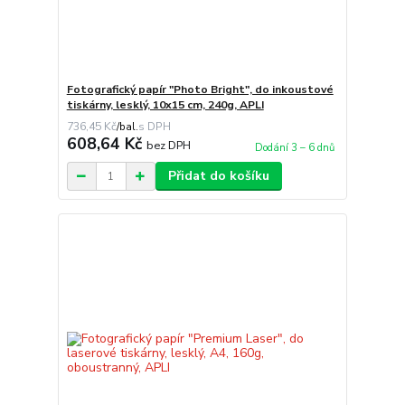
Fotografický papír "Photo Bright", do inkoustové
tiskárny, lesklý, 10x15 cm, 240g, APLI
736,45 Kč
/
bal.
608,64 Kč
bez DPH
Dodání 3 – 6 dnů
Přidat do košíku