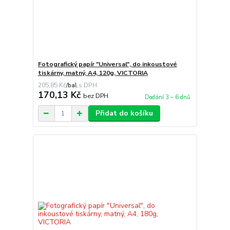
Fotografický papír "Universal", do inkoustové
tiskárny, matný, A4, 120g, VICTORIA
205,85 Kč
/
bal.
170,13 Kč
bez DPH
Dodání 3 – 6 dnů
Přidat do košíku