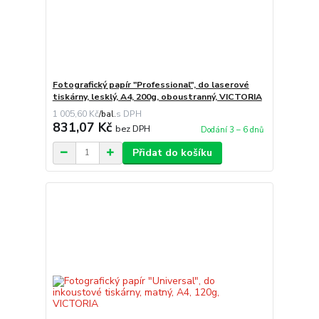
Fotografický papír "Professional", do laserové
tiskárny, lesklý, A4, 200g, oboustranný, VICTORIA
1 005,60 Kč
/
bal.
831,07 Kč
bez DPH
Dodání 3 – 6 dnů
Přidat do košíku