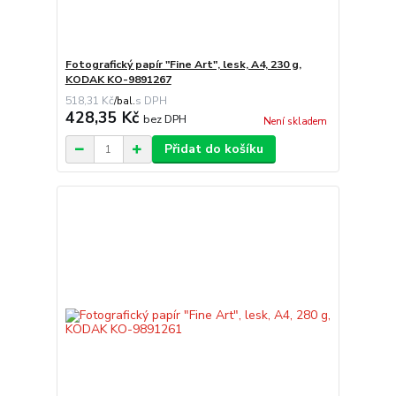
Fotografický papír "Fine Art", lesk, A4, 230 g,
KODAK KO-9891267
518,31 Kč
/
bal.
428,35 Kč
bez DPH
Není skladem
Přidat do košíku