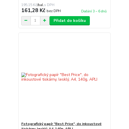
195,15 Kč
/
bal.
161,28 Kč
bez DPH
Dodání 3 – 6 dnů
Přidat do košíku
Fotografický papír "Best Price", do inkoustové
tiskárny, lesklý, A4, 140g, APLI