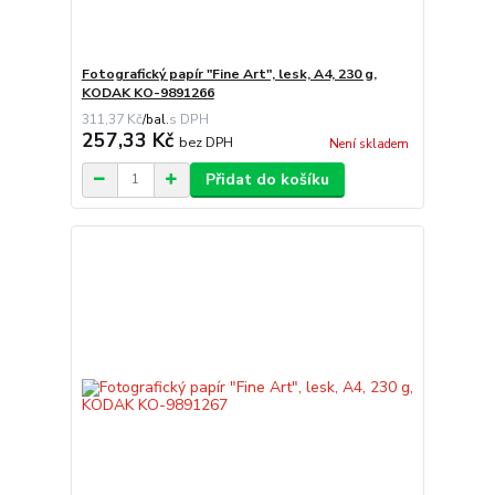
Fotografický papír "Fine Art", lesk, A4, 230 g,
KODAK KO-9891266
311,37 Kč
/
bal.
257,33 Kč
bez DPH
Není skladem
Přidat do košíku