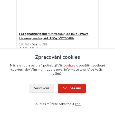
Fotografický papír "Universal", do inkoustové
tiskárny, matný, A4, 180g, VICTORIA
180,84 Kč
/
bal.
149,46 Kč
bez DPH
Dodání 3 – 6 dnů
Zpracování cookies
Přidat do košíku
Náš e-shop a partneři potřebují Váš
souhlas
s použitím souborů
cookies, aby Vám mohli zobrazovat informace týkající se Vašich
zájmů.
Souhlasím
Nastavení
Souhlas můžete odmítnout
zde
.