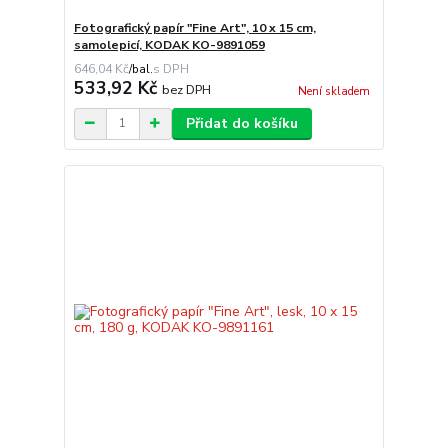
Fotografický papír "Fine Art", 10 x 15 cm,
samolepicí, KODAK KO-9891059
646,04 Kč
/
bal.
533,92 Kč
bez DPH
Není skladem
Přidat do košíku