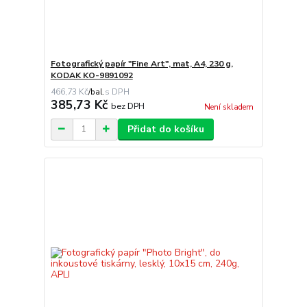
Fotografický papír "Fine Art", mat, A4, 230 g,
KODAK KO-9891092
466,73 Kč
/
bal.
385,73 Kč
bez DPH
Není skladem
Přidat do košíku