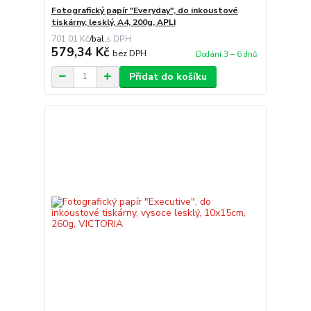
Fotografický papír "Everyday", do inkoustové
tiskárny, lesklý, A4, 200g, APLI
701,01 Kč
/
bal.
579,34 Kč
bez DPH
Dodání 3 – 6 dnů
Přidat do košíku