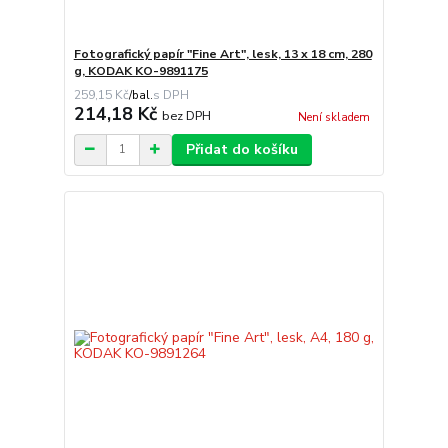
Fotografický papír "Fine Art", lesk, 13 x 18 cm, 280
g, KODAK KO-9891175
259,15 Kč
/
bal.
214,18 Kč
bez DPH
Není skladem
Přidat do košíku