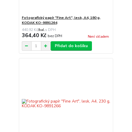
Fotografický papír "Fine Art", lesk, A4, 180 g,
KODAK KO-9891264
440,92 Kč
/
bal.
364,40 Kč
bez DPH
Není skladem
Přidat do košíku