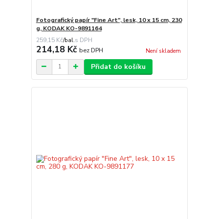
Fotografický papír "Fine Art", lesk, 10 x 15 cm, 230
g, KODAK KO-9891164
259,15 Kč
/
bal.
214,18 Kč
bez DPH
Není skladem
Přidat do košíku