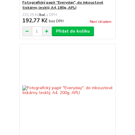
Fotografický papír "Everyday", do inkoustové
tiskárny, lesklý, A4, 180g, APLI
233,25 Kč
/
bal.
192,77 Kč
bez DPH
Není skladem
Přidat do košíku