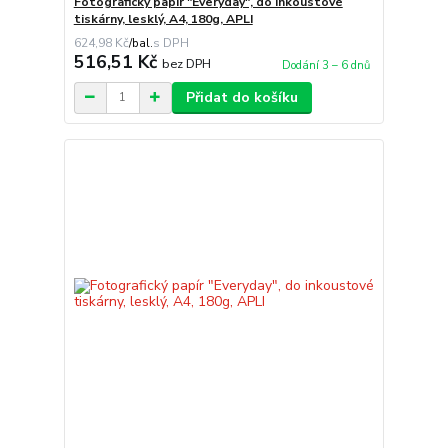
Fotografický papír "Everyday", do inkoustové
tiskárny, lesklý, A4, 180g, APLI
624,98 Kč
/
bal.
516,51 Kč
bez DPH
Dodání 3 – 6 dnů
Přidat do košíku