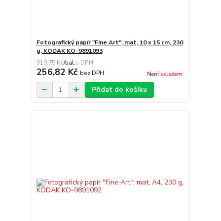
Fotografický papír "Fine Art", mat, 10 x 15 cm, 230
g, KODAK KO-9891093
310,75 Kč
/
bal.
256,82 Kč
bez DPH
Není skladem
Přidat do košíku