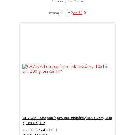
Zobrazuji 1-50 z 54
strana
z 2
další
CR757A Fotopapír pro ink. tiskárny, 10x15 cm, 200
g, lesklé, HP
453,02 Kč
/
bal.