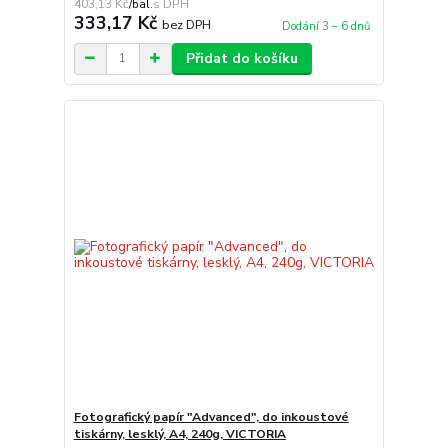
403,13 Kč
/
bal.
333,17 Kč
bez DPH
Dodání 3 – 6 dnů
Přidat do košíku
Fotografický papír "Advanced", do inkoustové
tiskárny, lesklý, A4, 240g, VICTORIA