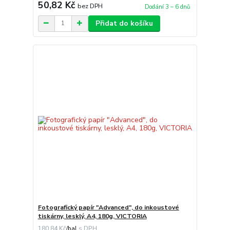
50,82 Kč
bez DPH
Dodání 3 – 6 dnů
Přidat do košíku
Fotografický papír "Advanced", do inkoustové
tiskárny, lesklý, A4, 180g, VICTORIA
180,84 Kč
/
bal.