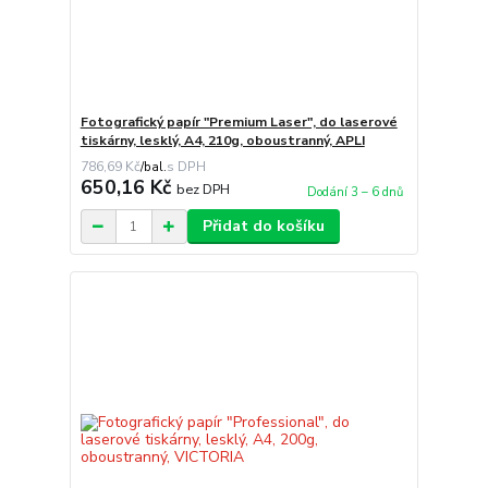
Fotografický papír "Premium Laser", do laserové
tiskárny, lesklý, A4, 210g, oboustranný, APLI
786,69 Kč
/
bal.
650,16 Kč
bez DPH
Dodání 3 – 6 dnů
Přidat do košíku