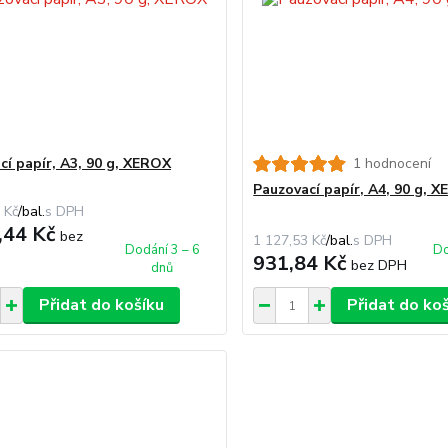
cí papír, A3, 90 g, XEROX
1 hodnocení
Pauzovací papír, A4, 90 g, 
 Kč
/
bal.
,44 Kč
bez
1 127,53 Kč
/
bal.
Dodání 3 – 6
Do
931,84 Kč
bez DPH
dnů
Přidat do košíku
Přidat do ko