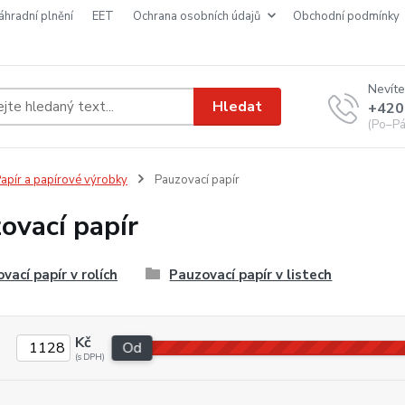
náhradní plnění
EET
ochrana osobních údajů
obchodní podmínky
Nevíte
Hledat
+420
(Po–Pá
apír a papírové výrobky
Pauzovací papír
ovací papír
vací papír v rolích
Pauzovací papír v listech
Kč
Od