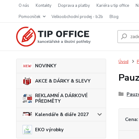
o nás
kontakty
doprava a platby
kariéra u tip office
pomocníček
velkoobchodní prodej - b2b
blog
Úvod
P
NOVINKY
Pauz
AKCE & DÁRKY & SLEVY
Pauzo
REKLAMNÍ A DÁRKOVÉ
PŘEDMĚTY
Kalendáře & diáře 2027
Cena:
EKO výrobky