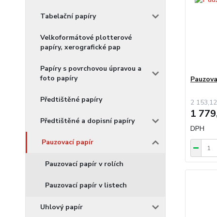
Tabelační papíry
Velkoformátové plotterové
papíry, xerografické pap
Papíry s povrchovou úpravou a
foto papíry
Pauzova
Předtištěné papíry
2 153,12
1 779
Předtištěné a dopisní papíry
DPH
Pauzovací papír
Pauzovací papír v rolích
Pauzovací papír v listech
Uhlový papír