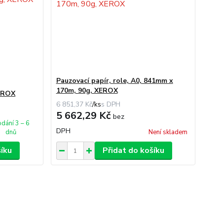
Pauzovací papír, role, A0, 841mm x
170m, 90g, XEROX
XEROX
6 851,37 Kč
/
ks
5 662,29 Kč
bez
dání 3 – 6
DPH
dnů
Není skladem
šíku
Přidat do košíku