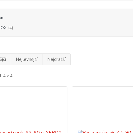
ce
ROX
(4)
jší
Nejlevnější
Nejdražší
1-4 z 4