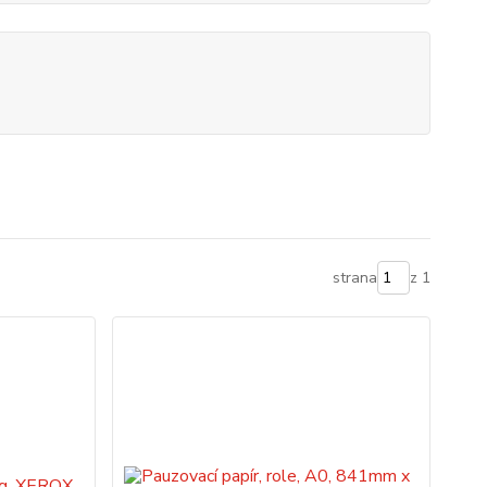
strana
z 1