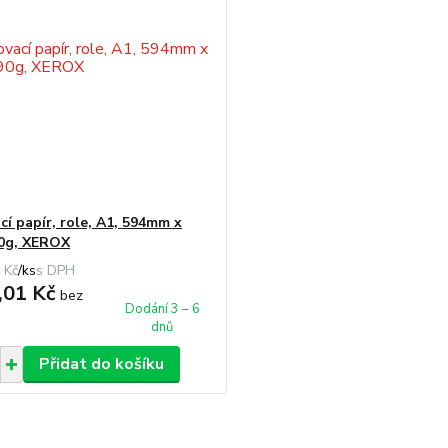
cí papír, role, A1, 594mm x
0g, XEROX
 Kč
/
ks
,01 Kč
bez
Dodání 3 – 6
dnů
Přidat do košíku