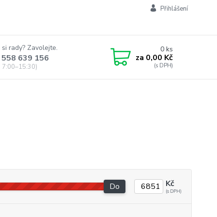
Přihlášení
 si rady? Zavolejte.
0
ks
za
0,00 Kč
 558 639 156
 7:00–15:30)
Kč
Do