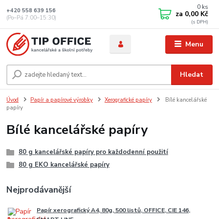
0
ks
+420 558 639 156
za
0,00 Kč
(Po–Pá 7:00–15:30)
Menu
Hledat
Úvod
Papír a papírové výrobky
Xerografické papíry
Bílé kancelářské
papíry
Bílé kancelářské papíry
80 g kancelářské papíry pro každodenní použití
80 g EKO kancelářské papíry
Nejprodávanější
Papír xerografický A4, 80g, 500 listů, OFFICE, CIE 146,