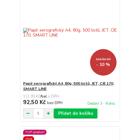
124,51 Kč
- 10 %
Papír xerografický A4, 80g, 500 listů, JET, CIE 170,
SMART LINE
111,93 Kč
/
bal.
92,50 Kč
bez DPH
Dodání 3 - 6 dnů.
Přidat do košíku
TOP produkt
Akce