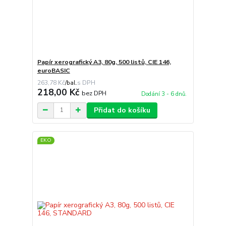
Papír xerografický A3, 80g, 500 listů, CIE 146,
euroBASIC
263,78 Kč
/
bal.
218,00 Kč
bez DPH
Dodání 3 - 6 dnů.
Přidat do košíku
EKO