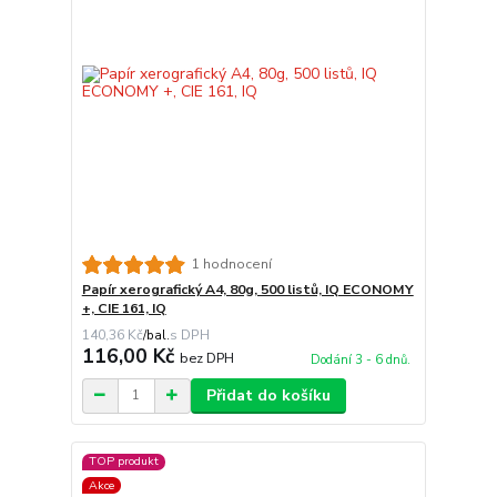
1 hodnocení
Papír xerografický A4, 80g, 500 listů, IQ ECONOMY
+, CIE 161, IQ
140,36 Kč
/
bal.
116,00 Kč
bez DPH
Dodání 3 - 6 dnů.
Přidat do košíku
TOP produkt
Akce