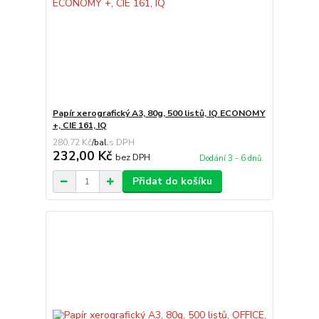
Papír xerografický A3, 80g, 500 listů, IQ ECONOMY
+, CIE 161, IQ
280,72 Kč
/
bal.
232,00 Kč
bez DPH
Dodání 3 - 6 dnů.
Přidat do košíku