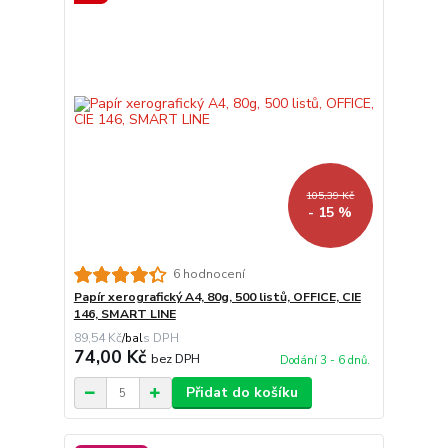
105,39 Kč
- 15 %
6 hodnocení
Papír xerografický A4, 80g, 500 listů, OFFICE, CIE
146, SMART LINE
89,54 Kč
/
bal
74,00 Kč
bez DPH
Dodání 3 - 6 dnů.
Přidat do košíku