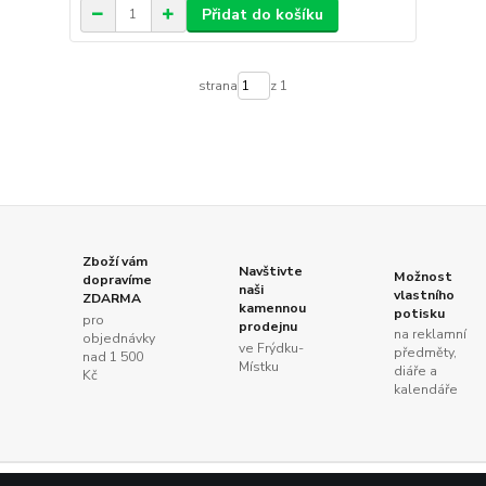
Přidat do košíku
strana
z 1
Zboží vám
Navštivte
Možnost
dopravíme
naši
vlastního
ZDARMA
kamennou
potisku
pro
prodejnu
na reklamní
objednávky
ve Frýdku-
předměty,
nad 1 500
Místku
diáře a
Kč
kalendáře