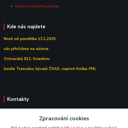
Možnost vlastního potisku
Kde nás najdete
Nově od pondělka 13.1.2025
vás přivítáme na adrese
Ostravská 812, Sviadnov
(vedle Transdev, bývalé ČSAD, naproti Keška-FM)
Kontakty
+420 558 639 156
Zpracování cookies
(Po–Pá 7:00–15:30)
Náš e-shop a partneři potřebují Váš
souhlas
s použitím souborů