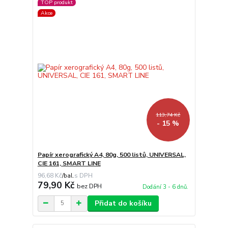
TOP produkt
Akce
113,74 Kč
- 15 %
Papír xerografický A4, 80g, 500 listů, UNIVERSAL,
CIE 161, SMART LINE
96,68 Kč
/
bal.
79,90 Kč
bez DPH
Dodání 3 - 6 dnů.
Přidat do košíku