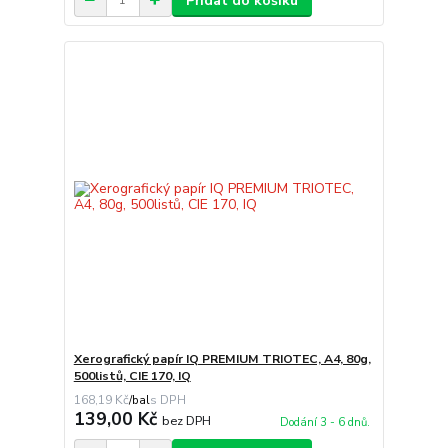
Přidat do košíku
Xerografický papír IQ PREMIUM TRIOTEC, A4, 80g,
500listů, CIE 170, IQ
168,19 Kč
/
bal
139,00 Kč
bez DPH
Dodání 3 - 6 dnů.