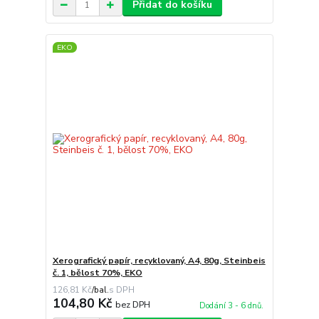
Přidat do košíku
EKO
Xerografický papír, recyklovaný, A4, 80g, Steinbeis
č. 1, bělost 70%, EKO
126,81 Kč
/
bal.
104,80 Kč
bez DPH
Dodání 3 - 6 dnů.