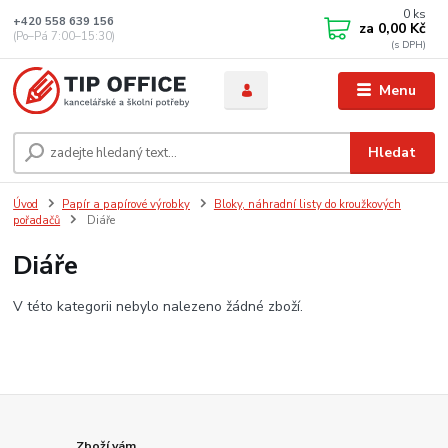
0
ks
+420 558 639 156
za
0,00 Kč
(Po–Pá 7:00–15:30)
Menu
Hledat
Úvod
Papír a papírové výrobky
Bloky, náhradní listy do kroužkových
pořadačů
Diáře
Diáře
V této kategorii nebylo nalezeno žádné zboží.
Zboží vám