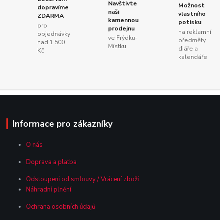
Navštivte
Možnost
dopravíme
naši
vlastního
ZDARMA
kamennou
potisku
pro
prodejnu
na reklamní
objednávky
ve Frýdku-
předměty,
nad 1 500
Místku
diáře a
Kč
kalendáře
Informace pro zákazníky
O nás
Doprava a platba
Odstoupeni od smlouvy / Vrácení zboží
Náhradní plnění
Ochrana osobních údajů