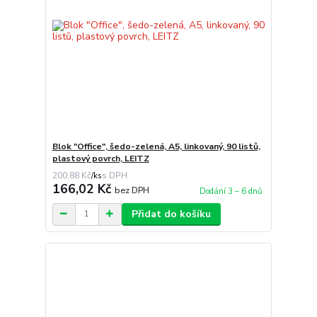
Blok "Office", šedo-zelená, A5, linkovaný, 90 listů,
plastový povrch, LEITZ
200,88 Kč
/
ks
166,02 Kč
bez DPH
Dodání 3 – 6 dnů
Přidat do košíku