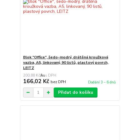
Blok "Office", šedo-modrý, drátěná kroužková
vazba, A5, linkovaný, 90 listů, plastový povrch,
LEITZ
200,88 Kč
/
ks
166,02 Kč
bez DPH
Dodání 3 – 6 dnů
Přidat do košíku