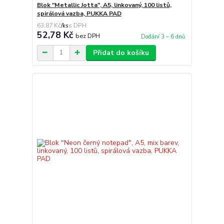
Blok "Metallic Jotta", A5, linkovaný, 100 listů,
spirálová vazba, PUKKA PAD
63,87 Kč
/
ks
52,78 Kč
bez DPH
Dodání 3 – 6 dnů
Přidat do košíku