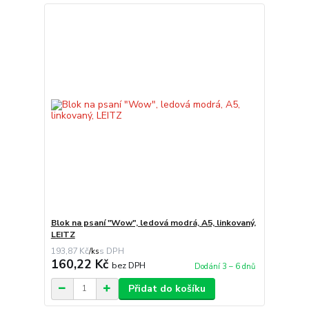
Blok na psaní "Wow", ledová modrá, A5, linkovaný,
LEITZ
193,87 Kč
/
ks
160,22 Kč
bez DPH
Dodání 3 – 6 dnů
Přidat do košíku