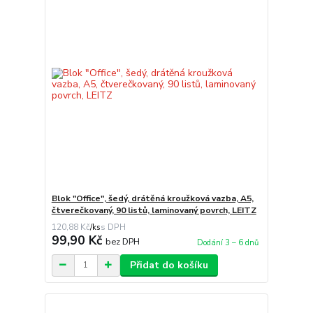
Blok "Office", šedý, drátěná kroužková vazba, A5,
čtverečkovaný, 90 listů, laminovaný povrch, LEITZ
120,88 Kč
/
ks
99,90 Kč
bez DPH
Dodání 3 – 6 dnů
Přidat do košíku