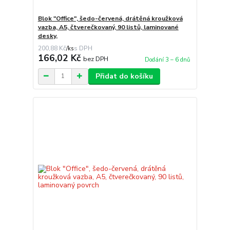
Blok "Office", šedo-červená, drátěná kroužková
vazba, A5, čtverečkovaný, 90 listů, laminované
desky,
200,88 Kč
/
ks
166,02 Kč
bez DPH
Dodání 3 – 6 dnů
Přidat do košíku