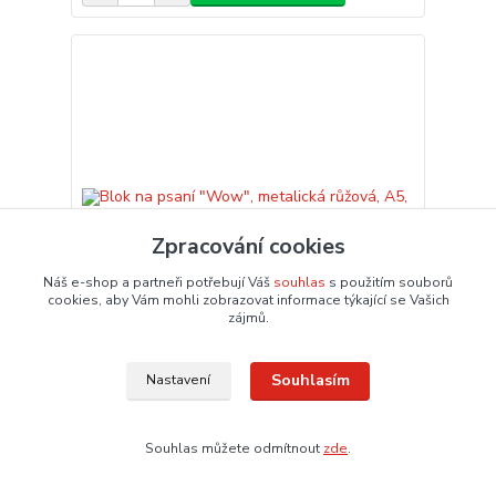
Zpracování cookies
Náš e-shop a partneři potřebují Váš
souhlas
s použitím souborů
cookies, aby Vám mohli zobrazovat informace týkající se Vašich
zájmů.
Souhlasím
Nastavení
Blok na psaní "Wow", metalická růžová, A5,
linkovaný, LEITZ
193,87 Kč
/
ks
160,22 Kč
Souhlas můžete odmítnout
zde
.
bez DPH
Dodání 3 – 6 dnů
Přidat do košíku