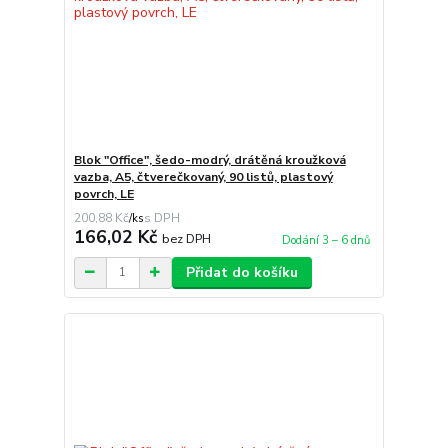
Blok "Office", šedo-modrý, drátěná kroužková
vazba, A5, čtverečkovaný, 90 listů, plastový
povrch, LE
200,88 Kč
/
ks
166,02 Kč
bez DPH
Dodání 3 – 6 dnů
Přidat do košíku