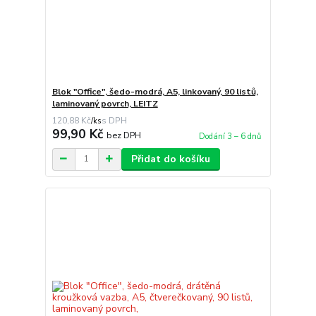
Blok "Office", šedo-modrá, A5, linkovaný, 90 listů,
laminovaný povrch, LEITZ
120,88 Kč
/
ks
99,90 Kč
bez DPH
Dodání 3 – 6 dnů
Přidat do košíku