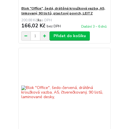
Blok "Office", šedá, drátěná kroužková vazba, A5,
linkovaný, 90 listů, plastový povrch, LEITZ
200,88 Kč
/
ks
166,02 Kč
bez DPH
Dodání 3 – 6 dnů
Přidat do košíku