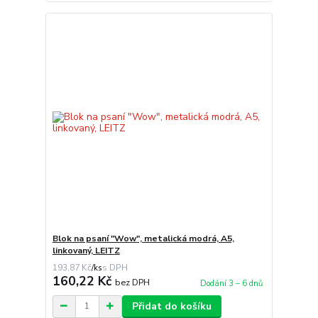
Blok na psaní "Wow", metalická modrá, A5,
linkovaný, LEITZ
193,87 Kč
/
ks
160,22 Kč
bez DPH
Dodání 3 – 6 dnů
Přidat do košíku