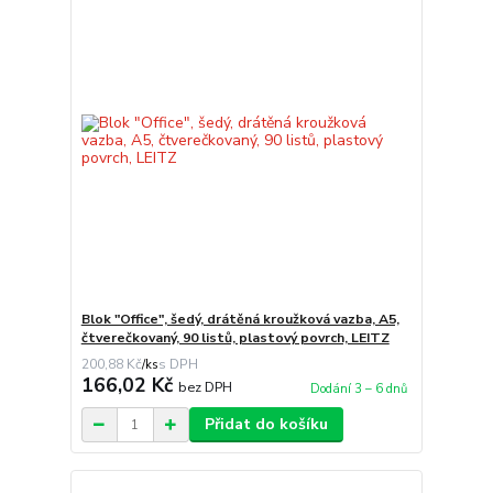
Blok "Office", šedý, drátěná kroužková vazba, A5,
čtverečkovaný, 90 listů, plastový povrch, LEITZ
200,88 Kč
/
ks
166,02 Kč
bez DPH
Dodání 3 – 6 dnů
Přidat do košíku