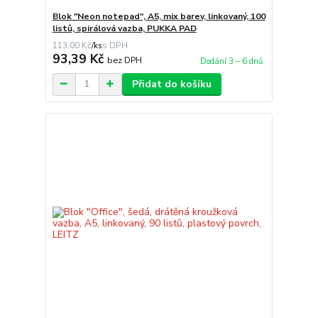
Blok "Neon notepad", A5, mix barev, linkovaný, 100
listů, spirálová vazba, PUKKA PAD
113,00 Kč
/
ks
93,39 Kč
bez DPH
Dodání 3 – 6 dnů
Přidat do košíku