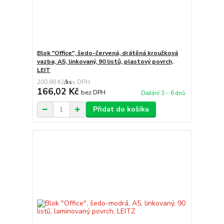
Blok "Office", šedo-červená, drátěná kroužková
vazba, A5, linkovaný, 90 listů, plastový povrch,
LEIT
200,88 Kč
/
ks
166,02 Kč
bez DPH
Dodání 3 – 6 dnů
Přidat do košíku