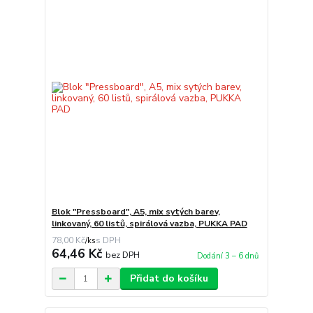
Blok "Pressboard", A5, mix sytých barev,
linkovaný, 60 listů, spirálová vazba, PUKKA PAD
78,00 Kč
/
ks
64,46 Kč
bez DPH
Dodání 3 – 6 dnů
Přidat do košíku