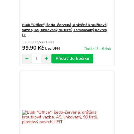
Blok "Office", šedo-červená, drátěná kroužková
vazba, A5, linkovaný, 90 listů, laminovaný povrch,
LE
120,88 Kč
/
ks
99,90 Kč
bez DPH
Dodání 3 – 6 dnů
Přidat do košíku