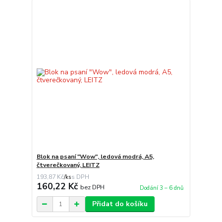
Blok na psaní "Wow", ledová modrá, A5,
čtverečkovaný, LEITZ
193,87 Kč
/
ks
160,22 Kč
bez DPH
Dodání 3 – 6 dnů
Přidat do košíku