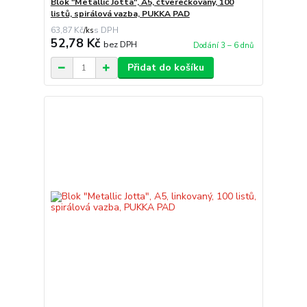
Blok "Metallic Jotta", A5, čtverečkovaný, 100
listů, spirálová vazba, PUKKA PAD
63,87 Kč
/
ks
52,78 Kč
bez DPH
Dodání 3 – 6 dnů
Přidat do košíku