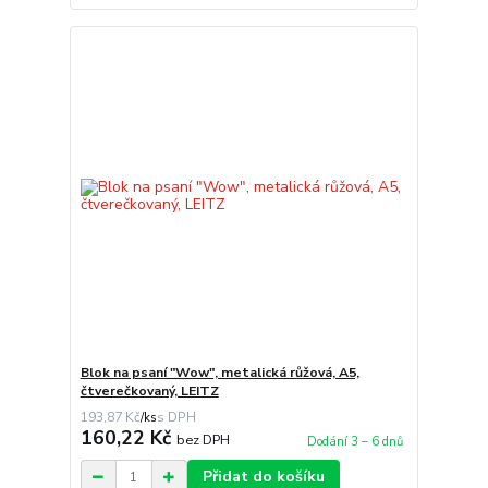
Blok na psaní "Wow", metalická růžová, A5,
čtverečkovaný, LEITZ
193,87 Kč
/
ks
160,22 Kč
bez DPH
Dodání 3 – 6 dnů
Přidat do košíku