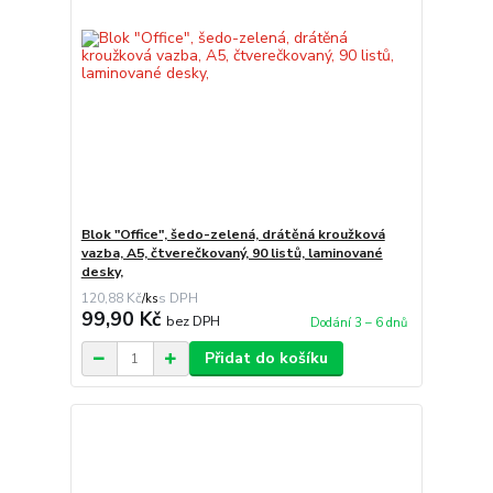
Blok "Office", šedo-zelená, drátěná kroužková
vazba, A5, čtverečkovaný, 90 listů, laminované
desky,
120,88 Kč
/
ks
99,90 Kč
bez DPH
Dodání 3 – 6 dnů
Přidat do košíku