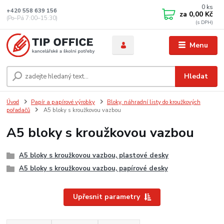
0
ks
+420 558 639 156
za
0,00 Kč
(Po–Pá 7:00–15:30)
Menu
Hledat
Úvod
Papír a papírové výrobky
Bloky, náhradní listy do kroužkových
pořadačů
A5 bloky s kroužkovou vazbou
A5 bloky s kroužkovou vazbou
A5 bloky s kroužkovou vazbou, plastové desky
A5 bloky s kroužkovou vazbou, papírové desky
Upřesnit parametry