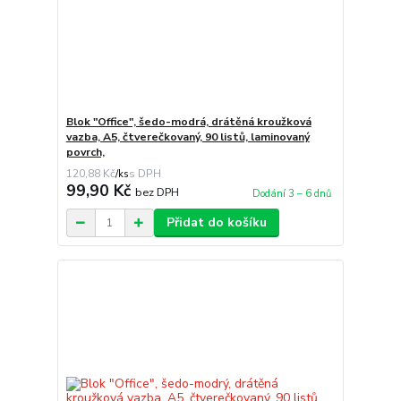
Blok "Office", šedo-modrá, drátěná kroužková
vazba, A5, čtverečkovaný, 90 listů, laminovaný
povrch,
120,88 Kč
/
ks
99,90 Kč
bez DPH
Dodání 3 – 6 dnů
Přidat do košíku