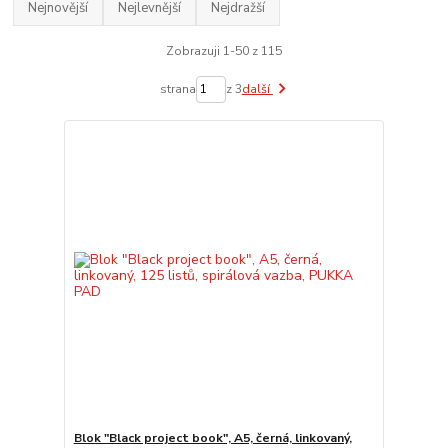
Nejnovější
Nejlevnější
Nejdražší
Zobrazuji 1-50 z 115
strana
z 3
další
Blok "Black project book", A5, černá, linkovaný,