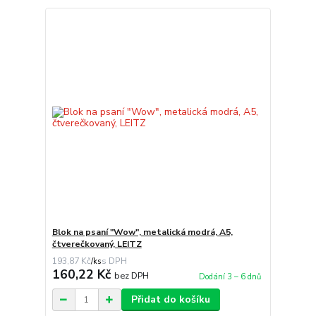
Blok na psaní "Wow", metalická modrá, A5,
čtverečkovaný, LEITZ
193,87 Kč
/
ks
160,22 Kč
bez DPH
Dodání 3 – 6 dnů
Přidat do košíku