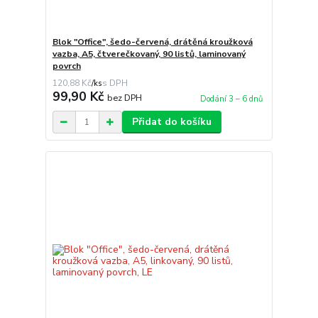
Blok "Office", šedo-červená, drátěná kroužková
vazba, A5, čtverečkovaný, 90 listů, laminovaný
povrch
120,88 Kč
/
ks
99,90 Kč
bez DPH
Dodání 3 – 6 dnů
Přidat do košíku