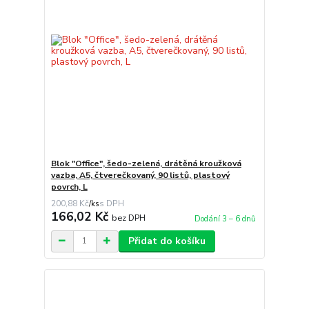
Blok "Office", šedo-zelená, drátěná kroužková
vazba, A5, čtverečkovaný, 90 listů, plastový
povrch, L
200,88 Kč
/
ks
166,02 Kč
bez DPH
Dodání 3 – 6 dnů
Přidat do košíku