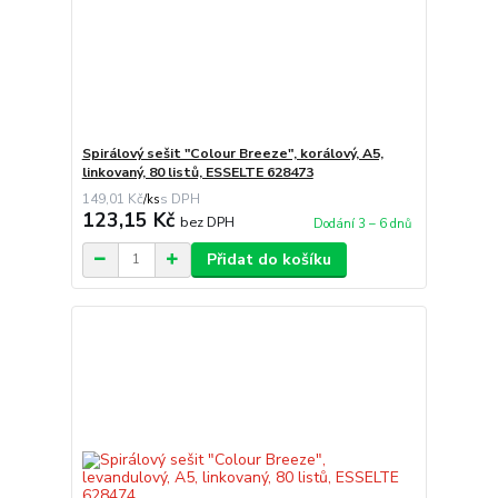
Spirálový sešit "Colour Breeze", korálový, A5,
linkovaný, 80 listů, ESSELTE 628473
149,01 Kč
/
ks
123,15 Kč
bez DPH
Dodání 3 – 6 dnů
Přidat do košíku