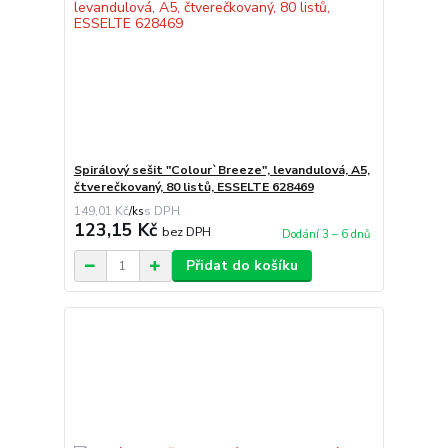
Spirálový sešit "Colour`Breeze", levandulová, A5,
čtverečkovaný, 80 listů, ESSELTE 628469
149,01 Kč
/
ks
123,15 Kč
bez DPH
Dodání 3 – 6 dnů
Přidat do košíku