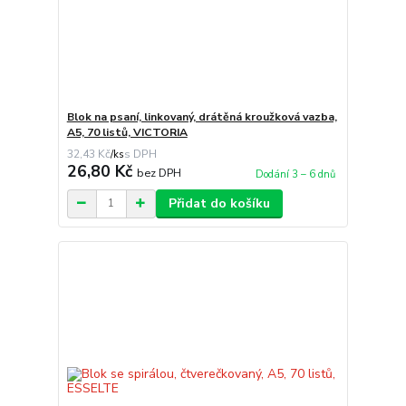
Blok na psaní, linkovaný, drátěná kroužková vazba,
A5, 70 listů, VICTORIA
32,43 Kč
/
ks
26,80 Kč
bez DPH
Dodání 3 – 6 dnů
Přidat do košíku