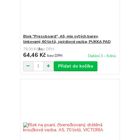
Blok "Pressboard", A5, mix sytých barev,
linkovaný, 60 listů, spirálová vazba, PUKKA PAD
78,00 Kč
/
ks
64,46 Kč
bez DPH
Dodání 3 – 6 dnů
Přidat do košíku