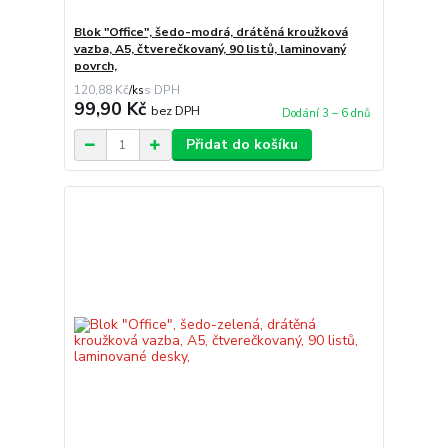
Blok "Office", šedo-modrá, drátěná kroužková
vazba, A5, čtverečkovaný, 90 listů, laminovaný
povrch,
120,88 Kč
/
ks
99,90 Kč
bez DPH
Dodání 3 – 6 dnů
Přidat do košíku