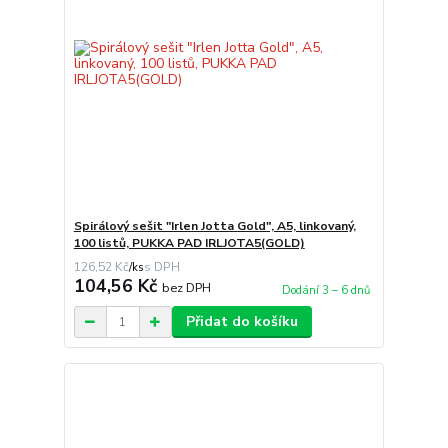
Spirálový sešit "Irlen Jotta Gold", A5, linkovaný,
100 listů, PUKKA PAD IRLJOTA5(GOLD)
126,52 Kč
/
ks
104,56 Kč
bez DPH
Dodání 3 – 6 dnů
Přidat do košíku