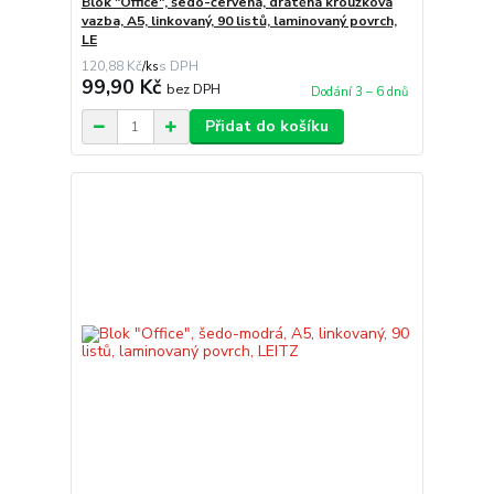
Blok "Office", šedo-červená, drátěná kroužková
vazba, A5, linkovaný, 90 listů, laminovaný povrch,
LE
120,88 Kč
/
ks
99,90 Kč
bez DPH
Dodání 3 – 6 dnů
Přidat do košíku