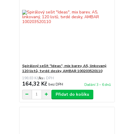
Spirálový sešit "Ideas", mix barev, A5, linkovaný,
120 listů, tvrdé desky, AMBAR 100203520110
198,83 Kč
/
ks
164,32 Kč
bez DPH
Dodání 3 – 6 dnů
Přidat do košíku