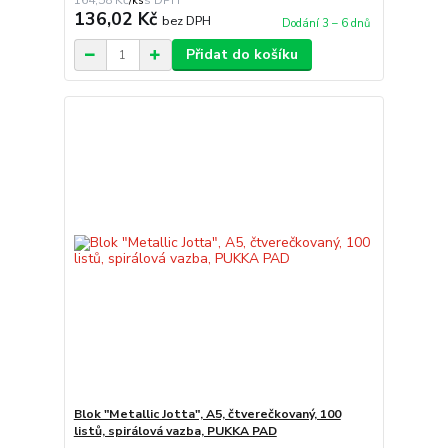
164,58 Kč
/
ks
136,02 Kč
bez DPH
Dodání 3 – 6 dnů
Přidat do košíku
Blok "Metallic Jotta", A5, čtverečkovaný, 100
listů, spirálová vazba, PUKKA PAD