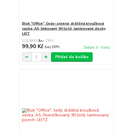
Blok "Office", šedo-zelená, drátěná kroužková
vazba, A5, linkovaný, 90 listů, laminované desky,
LEIT
120,88 Kč
/
ks
99,90 Kč
bez DPH
Dodání 3 – 6 dnů
Přidat do košíku