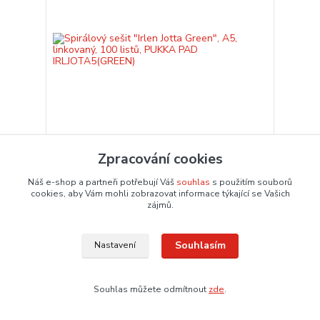
Zpracování cookies
Spirálový sešit "Irlen Jotta Green", A5, linkovaný,
100 listů, PUKKA PAD IRLJOTA5(GREEN)
Náš e-shop a partneři potřebují Váš
souhlas
s použitím souborů
cookies, aby Vám mohli zobrazovat informace týkající se Vašich
126,52 Kč
/
ks
zájmů.
104,56 Kč
bez DPH
Dodání 3 – 6 dnů
Přidat do košíku
Souhlasím
Nastavení
Souhlas můžete odmítnout
zde
.