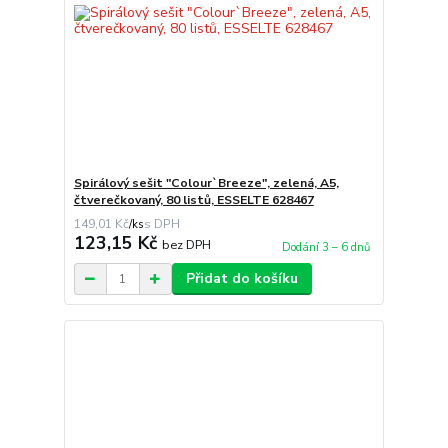
Spirálový sešit "Colour`Breeze", zelená, A5,
čtverečkovaný, 80 listů, ESSELTE 628467
149,01 Kč
/
ks
123,15 Kč
bez DPH
Dodání 3 – 6 dnů
Přidat do košíku