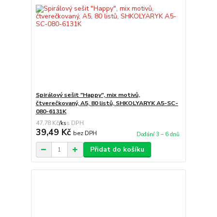
Spirálový sešit "Happy", mix motivů,
čtverečkovaný, A5, 80 listů, SHKOLYARYK A5-SC-
080-6131K
47,78 Kč
/
ks
39,49 Kč
bez DPH
Dodání 3 – 6 dnů
Přidat do košíku