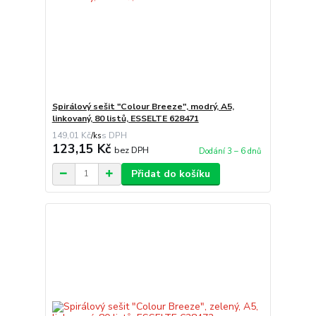
Spirálový sešit "Colour Breeze", modrý, A5,
linkovaný, 80 listů, ESSELTE 628471
149,01 Kč
/
ks
123,15 Kč
bez DPH
Dodání 3 – 6 dnů
Přidat do košíku