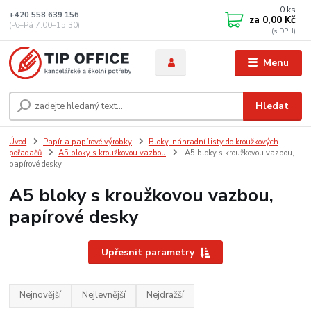
0
ks
+420 558 639 156
za
0,00 Kč
(Po–Pá 7:00–15:30)
Menu
Hledat
Úvod
Papír a papírové výrobky
Bloky, náhradní listy do kroužkových
pořadačů
A5 bloky s kroužkovou vazbou
A5 bloky s kroužkovou vazbou,
papírové desky
A5 bloky s kroužkovou vazbou,
papírové desky
Upřesnit parametry
Nejnovější
Nejlevnější
Nejdražší