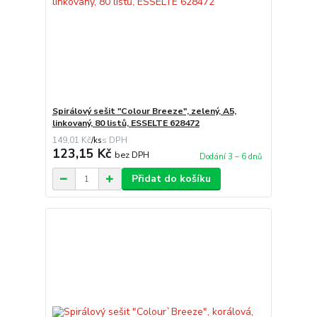
Spirálový sešit "Colour Breeze", zelený, A5,
linkovaný, 80 listů, ESSELTE 628472
149,01 Kč
/
ks
123,15 Kč
bez DPH
Dodání 3 – 6 dnů
Přidat do košíku