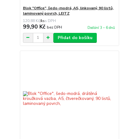
Blok "Office", šedo-modrá, A5, linkovaný, 90 listů,
laminovaný povrch, LEITZ
120,88 Kč
/
ks
99,90 Kč
bez DPH
Dodání 3 – 6 dnů
Přidat do košíku