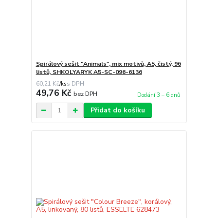
Spirálový sešit "Animals", mix motivů, A5, čistý, 96
listů, SHKOLYARYK A5-SC-096-6136
60,21 Kč
/
ks
49,76 Kč
bez DPH
Dodání 3 – 6 dnů
Přidat do košíku