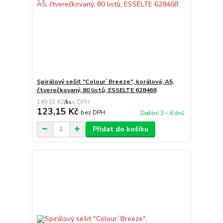
Spirálový sešit "Colour`Breeze", korálová, A5,
čtverečkovaný, 80 listů, ESSELTE 628468
149,01 Kč
/
ks
123,15 Kč
bez DPH
Dodání 3 – 6 dnů
Přidat do košíku