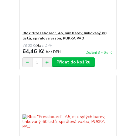
Blok "Pressboard", A5, mix barev, linkovaný, 60
listů, spirálová vazba, PUKKA PAD
78,00 Kč
/
ks
64,46 Kč
bez DPH
Dodání 3 – 6 dnů
Přidat do košíku