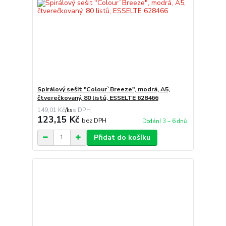
Spirálový sešit "Colour`Breeze", modrá, A5,
čtverečkovaný, 80 listů, ESSELTE 628466
149,01 Kč
/
ks
123,15 Kč
bez DPH
Dodání 3 – 6 dnů
Přidat do košíku