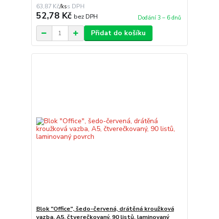
63,87 Kč
/
ks
52,78 Kč
bez DPH
Dodání 3 – 6 dnů
Přidat do košíku
Blok "Office", šedo-červená, drátěná kroužková
vazba, A5, čtverečkovaný, 90 listů, laminovaný