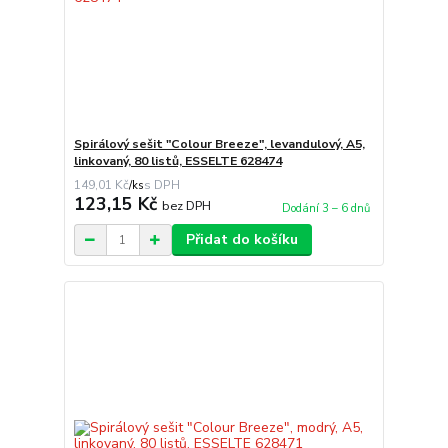
Spirálový sešit "Colour Breeze", levandulový, A5,
linkovaný, 80 listů, ESSELTE 628474
149,01 Kč
/
ks
123,15 Kč
bez DPH
Dodání 3 – 6 dnů
Přidat do košíku