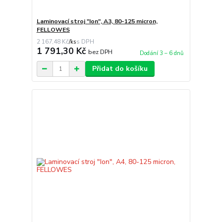
Laminovací stroj "Ion", A3, 80-125 micron,
FELLOWES
2 167,48 Kč
/
ks
1 791,30 Kč
bez DPH
Dodání 3 – 6 dnů
Přidat do košíku