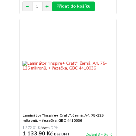
Přidat do košíku
Laminátor "Inspire+ Craft", černá, A4, 75-125
mikronů, + řezačka, GBC 4410036
1 372,01 Kč
/
set
1 133,90 Kč
bez DPH
Dodání 3 – 6 dnů