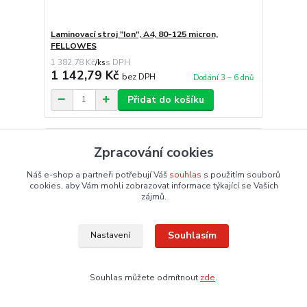
Laminovací stroj "Ion", A4, 80-125 micron,
FELLOWES
1 382,78 Kč
/
ks
1 142,79 Kč
bez DPH
Dodání 3 – 6 dnů
Přidat do košíku
Zpracování cookies
Náš e-shop a partneři potřebují Váš
souhlas
s použitím souborů
cookies, aby Vám mohli zobrazovat informace týkající se Vašich
zájmů.
Souhlasím
Nastavení
Souhlas můžete odmítnout
zde
.