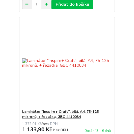
Přidat do košíku
Laminátor "Inspire+ Craft", bílá, A4, 75-125
mikronů, + řezačka, GBC 4410034
1 372,01 Kč
/
set
1 133,90 Kč
bez DPH
Dodání 3 – 6 dnů