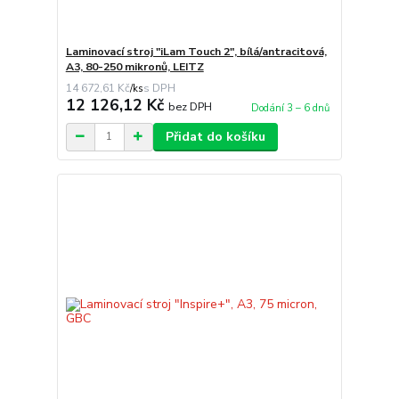
Laminovací stroj "iLam Touch 2", bílá/antracitová,
A3, 80-250 mikronů, LEITZ
14 672,61 Kč
/
ks
12 126,12 Kč
bez DPH
Dodání 3 – 6 dnů
Přidat do košíku