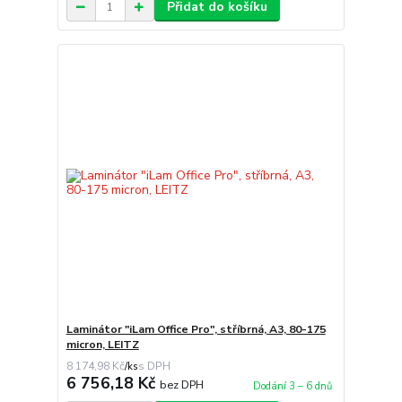
Přidat do košíku
Laminátor "iLam Office Pro", stříbrná, A3, 80-175
micron, LEITZ
8 174,98 Kč
/
ks
6 756,18 Kč
bez DPH
Dodání 3 – 6 dnů