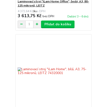
Laminovací stroj "iLam Home Office", šedá, A3, 80-
125 mikronů, LEITZ
4 372,64 Kč
/
ks
3 613,75 Kč
bez DPH
Dodání 3 – 6 dnů
Přidat do košíku