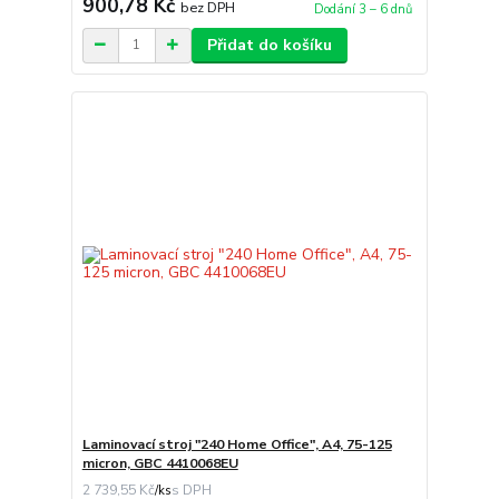
900,78 Kč
bez DPH
Dodání 3 – 6 dnů
Přidat do košíku
Laminovací stroj "240 Home Office", A4, 75-125
micron, GBC 4410068EU
2 739,55 Kč
/
ks