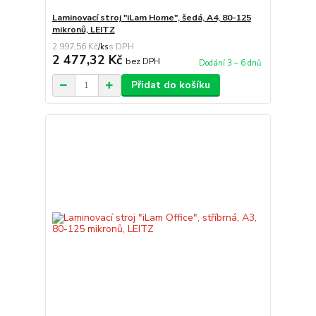
Laminovací stroj "iLam Home", šedá, A4, 80-125
mikronů, LEITZ
2 997,56 Kč
/
ks
2 477,32 Kč
bez DPH
Dodání 3 – 6 dnů
Přidat do košíku