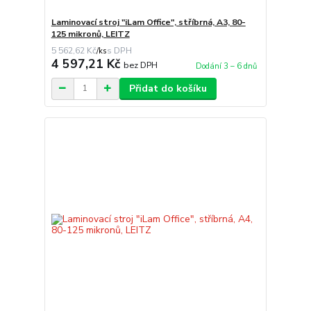
Laminovací stroj "iLam Office", stříbrná, A3, 80-
125 mikronů, LEITZ
5 562,62 Kč
/
ks
4 597,21 Kč
bez DPH
Dodání 3 – 6 dnů
Přidat do košíku