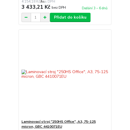
4 154,18 Kč
/
ks
3 433,21 Kč
bez DPH
Dodání 3 – 6 dnů
Přidat do košíku
Laminovací stroj "250HS Office", A3, 75-125
micron, GBC 4410071EU