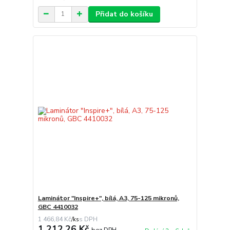
Přidat do košíku
Laminátor "Inspire+", bílá, A3, 75-125 mikronů,
GBC 4410032
1 466,84 Kč
/
ks
1 212,26 Kč
bez DPH