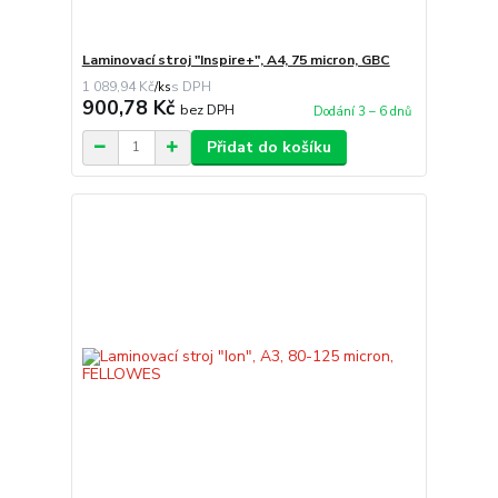
Laminovací stroj "Inspire+", A4, 75 micron, GBC
1 089,94 Kč
/
ks
900,78 Kč
bez DPH
Dodání 3 – 6 dnů
Přidat do košíku