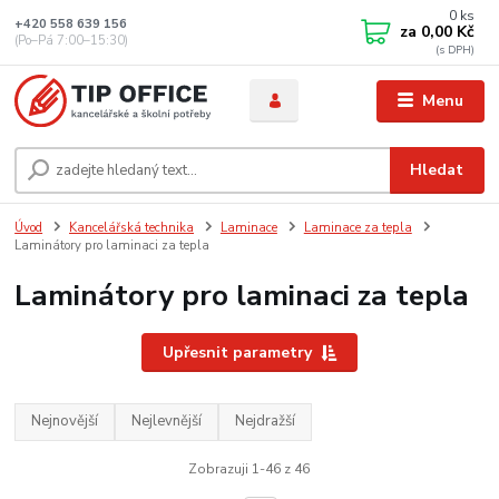
0
ks
+420 558 639 156
za
0,00 Kč
(Po–Pá 7:00–15:30)
Menu
Hledat
Úvod
Kancelářská technika
Laminace
Laminace za tepla
Laminátory pro laminaci za tepla
Laminátory pro laminaci za tepla
Upřesnit parametry
Nejnovější
Nejlevnější
Nejdražší
Zobrazuji 1-46 z 46