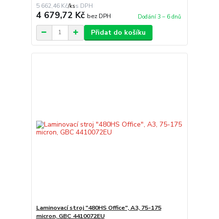
5 662,46 Kč
/
ks
4 679,72 Kč
bez DPH
Dodání 3 – 6 dnů
Přidat do košíku
Laminovací stroj "480HS Office", A3, 75-175
micron, GBC 4410072EU