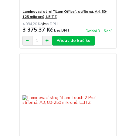
Laminovací stroj "iLam Office", stříbrná, A4, 80-
125 mikronů, LEITZ
4 084,20 Kč
/
ks
3 375,37 Kč
bez DPH
Dodání 3 – 6 dnů
Přidat do košíku