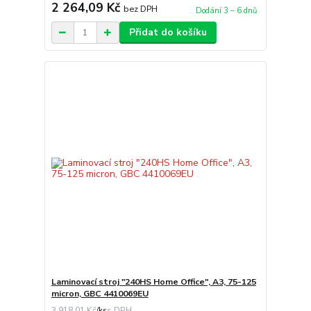
2 264,09 Kč
bez DPH
Dodání 3 – 6 dnů
Přidat do košíku
Laminovací stroj "240HS Home Office", A3, 75-125
micron, GBC 4410069EU
3 918,01 Kč
/
ks