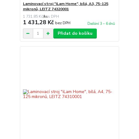
Laminovací stroj "iLam Home", bílá, A3, 75-125
mikronů, LEITZ 74320001
1 731,85 Kč
/
ks
1 431,28 Kč
bez DPH
Dodání 3 – 6 dnů
Přidat do košíku