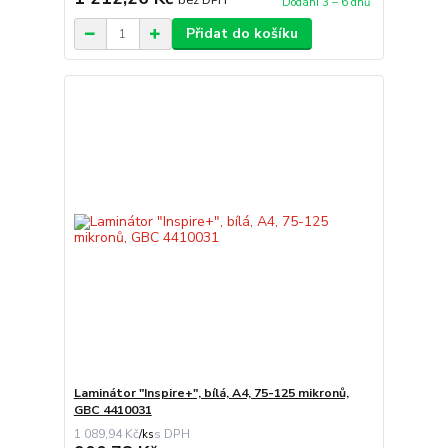
Dodání 3 – 6 dnů
Přidat do košíku
Laminátor "Inspire+", bílá, A4, 75-125 mikronů,
GBC 4410031
1 089,94 Kč
/
ks