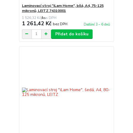
Laminovací stroj "iLam Home", bílá, A4, 75-125
mikronů, LEITZ 74310001
1 526,32 Kč
/
ks
1 261,42 Kč
bez DPH
Dodání 3 – 6 dnů
Přidat do košíku