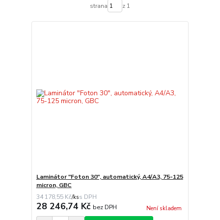
strana
z 1
Laminátor "Foton 30", automatický, A4/A3, 75-125
micron, GBC
34 178,55 Kč
/
ks
28 246,74 Kč
bez DPH
Není skladem