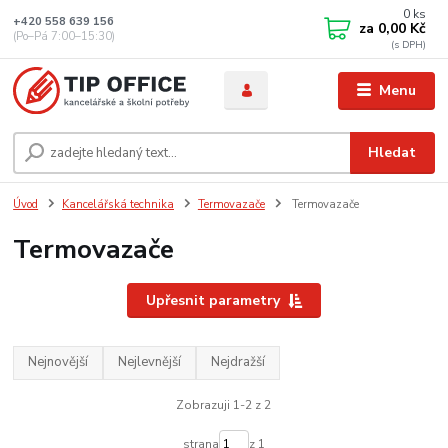
0
ks
+420 558 639 156
za
0,00 Kč
(Po–Pá 7:00–15:30)
Menu
Hledat
Úvod
Kancelářská technika
Termovazače
Termovazače
Termovazače
Upřesnit parametry
Nejnovější
Nejlevnější
Nejdražší
Zobrazuji 1-2 z 2
strana
z 1