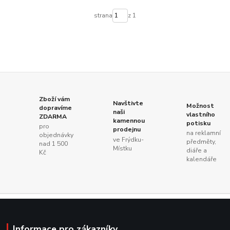
strana
z 1
Zboží vám
Navštivte
Možnost
dopravíme
naši
vlastního
ZDARMA
kamennou
potisku
pro
prodejnu
na reklamní
objednávky
ve Frýdku-
předměty,
nad 1 500
Místku
diáře a
Kč
kalendáře
Informace pro zákazníky