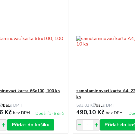
inovací karta 66x100, 100 ks
samolaminovací karta A4, 2
ks
č
/
bal.
593,02 Kč
/
bal.
6 Kč
490,10 Kč
bez DPH
bez DPH
Dodání 3-6 dnů
Dod
Přidat do košíku
Přidat do ko