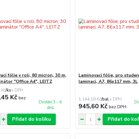
cí fólie v roli, 80 micron, 30 m,
Laminovací fólie, pro stude
inátor "Office A4", LEITZ
laminaci, A7, 86x117 mm, 3L
 Kč
/
ks
,45 Kč
bez
1 144,18 Kč
/
bal.
Dodání 3 – 6
Do
945,60 Kč
bez DPH
dnů
Přidat do košíku
Přidat do ko