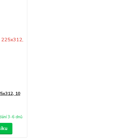
25x312, 10
ání 3-6 dnů
šíku