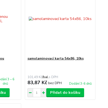
nou
samolaminovací karta 54x86, 10ks
101,49 Kč
/
bal.
dání 3 – 6
83,87 Kč
bez DPH
dnů
Dodání 3-6 dnů
šíku
Přidat do košíku