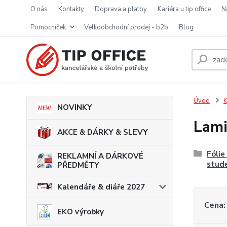
o nás
kontakty
doprava a platby
kariéra u tip office
pomocníček
velkoobchodní prodej - b2b
blog
Úvod
K
NOVINKY
Lami
AKCE & DÁRKY & SLEVY
Fólie
REKLAMNÍ A DÁRKOVÉ
stud
PŘEDMĚTY
Kalendáře & diáře 2027
Cena:
EKO výrobky