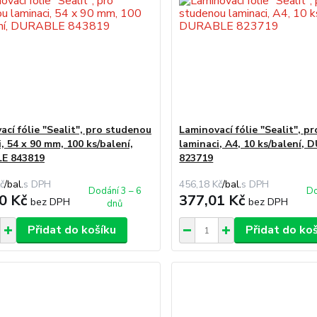
ací fólie "Sealit", pro studenou
Laminovací fólie "Sealit", p
, 54 x 90 mm, 100 ks/balení,
laminaci, A4, 10 ks/balení,
E 843819
823719
č
/
bal.
456,18 Kč
/
bal.
Dodání 3 – 6
Do
0 Kč
377,01 Kč
bez DPH
bez DPH
dnů
Přidat do košíku
Přidat do ko