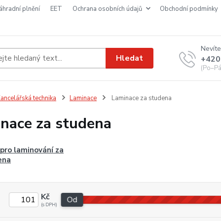
náhradní plnění
EET
ochrana osobních údajů
obchodní podmínky
Nevíte
Hledat
+420
(Po–Pá
ancelářská technika
Laminace
Laminace za studena
nace za studena
 pro laminování za
ena
Kč
Od