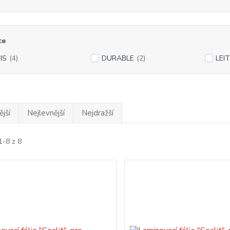
ce
IS
(4)
DURABLE
(2)
LEI
jší
Nejlevnější
Nejdražší
1-8 z 8