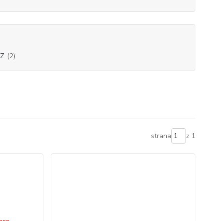
TZ
(2)
strana
z 1