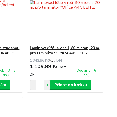
ro studenou
Laminovací fólie v roli, 80 micron, 20 m,
 DURABLE
pro laminátor "Office A4", LEITZ
1 342,96 Kč
/
ks
1 109,89 Kč
bez
dání 3 – 6
Dodání 3 – 6
DPH
dnů
dnů
šíku
Přidat do košíku