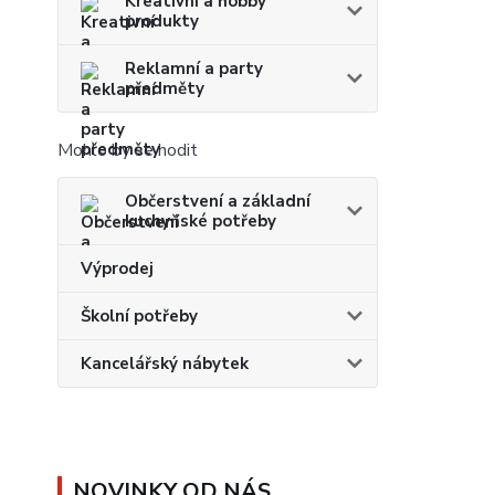
Kreativní a hobby
produkty
Reklamní a party
předměty
Mohlo by se hodit
Občerstvení a základní
kuchyňské potřeby
Výprodej
Školní potřeby
Kancelářský nábytek
NOVINKY OD NÁS