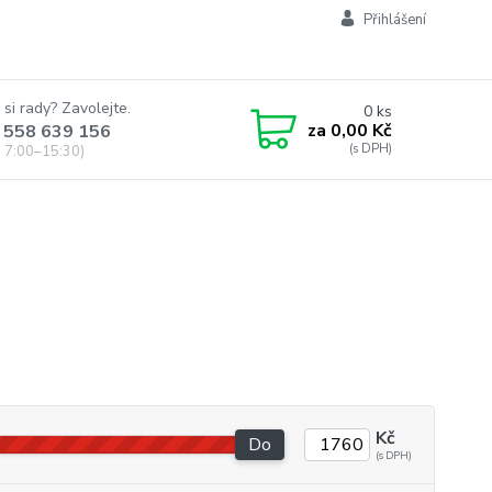
Přihlášení
 si rady? Zavolejte.
0
ks
za
0,00 Kč
 558 639 156
 7:00–15:30)
Kč
Do