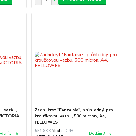
u vazbu,
Zadní kryt "Fantaisie", průhledný, pro
 VICTORIA
kroužkovou vazbu, 500 micron, A4,
FELLOWES
551,68 Kč
/
bal.
dání 3 – 6
Dodání 3 – 6