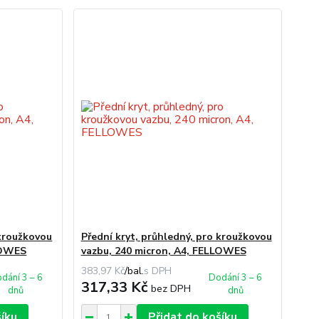
 kroužkovou
Přední kryt, průhledný, pro kroužkovou
LOWES
vazbu, 240 micron, A4, FELLOWES
383,97 Kč
/
bal.
dání 3 – 6
Dodání 3 – 6
317,33 Kč
bez DPH
dnů
dnů
šíku
Přidat do košíku