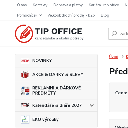
o nás
kontakty
doprava a platby
kariéra u tip office
pomocníček
velkoobchodní prodej - b2b
blog
Úvod
K
NOVINKY
Před
AKCE & DÁRKY & SLEVY
REKLAMNÍ A DÁRKOVÉ
Cena:
PŘEDMĚTY
Kalendáře & diáře 2027
EKO výrobky
Výrob