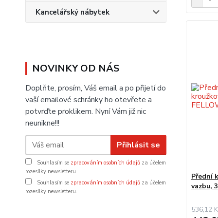
Kancelářský nábytek
NOVINKY OD NÁS
Doplňte, prosím, Váš email a po přijetí do
vaší emailové schránky ho otevřete a
potvrďte proklikem. Nyní Vám již nic
neunikne!!!
Přihlásit se
Souhlasím se
zpracováním osobních údajů
za účelem
rozesílky newsletteru.
Přední 
Souhlasím se
zpracováním osobních údajů
za účelem
vazbu, 
rozesílky newsletteru.
536,12 K