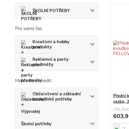
ŠKOLNÍ POTŘEBY
Pro volný čas
Kreativní a hobby
produkty
Reklamní a party
předměty
Mohlo by se hodit
Občerstvení a základní
Přední 
kuchyňské potřeby
vazbu, 
730,78 K
Výprodej
603,9
Školní potřeby