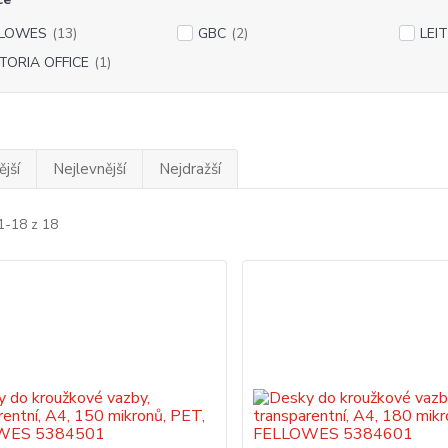
LLOWES
(13)
GBC
(2)
LEI
TORIA OFFICE
(1)
jší
Nejlevnější
Nejdražší
1-18 z 18