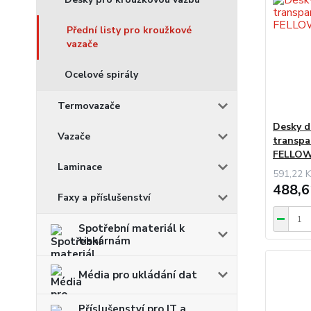
Přední listy pro kroužkové
vazače
Ocelové spirály
Termovazače
Desky d
Vazače
transpa
FELLOW
Laminace
591,22 K
488,6
Faxy a příslušenství
Spotřební materiál k
tiskárnám
Média pro ukládání dat
Příslušenství pro IT a