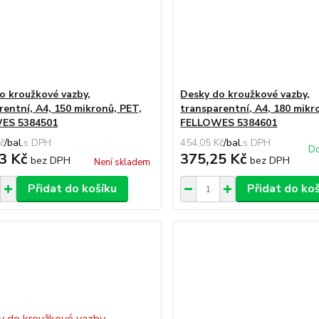
o kroužkové vazby,
Desky do kroužkové vazby,
rentní, A4, 150 mikronů, PET,
transparentní, A4, 180 mikr
ES 5384501
FELLOWES 5384601
č
/
bal.
454,05 Kč
/
bal.
Do
3 Kč
375,25 Kč
bez DPH
bez DPH
Není skladem
Přidat do košíku
Přidat do ko