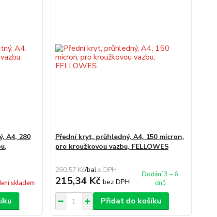
ý, A4, 280
Přední kryt, průhledný, A4, 150 micron,
u,
pro kroužkovou vazbu, FELLOWES
260,57 Kč
/
bal.
Dodání 3 – 6
215,34 Kč
bez DPH
ení skladem
dnů
šíku
Přidat do košíku