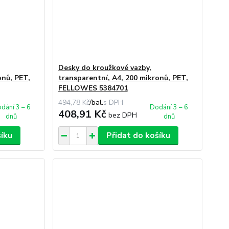
Desky do kroužkové vazby,
onů, PET,
transparentní, A4, 200 mikronů, PET,
FELLOWES 5384701
494,78 Kč
/
bal.
dání 3 – 6
Dodání 3 – 6
408,91 Kč
bez DPH
dnů
dnů
šíku
Přidat do košíku