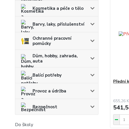
Kosmetika a péče o tělo
Barvy, laky, příslušenství
Ochranné pracovní
pomůcky
Dům, hobby, zahrada,
auta
Balící potřeby
Přední 
Provoz a údržba
655,26 K
541,5
Bezpečnost
Do školy