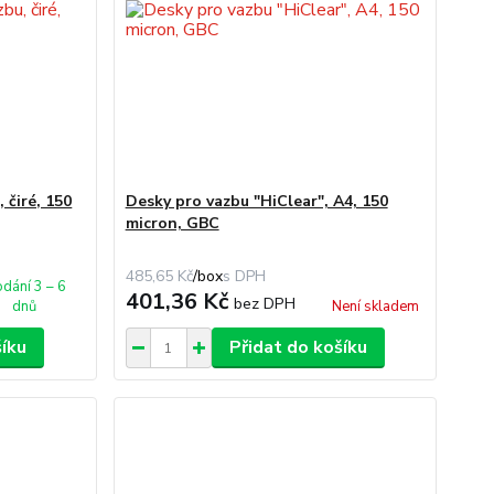
 čiré, 150
Desky pro vazbu "HiClear", A4, 150
micron, GBC
485,65 Kč
/
box
dání 3 – 6
401,36 Kč
bez DPH
dnů
Není skladem
šíku
Přidat do košíku