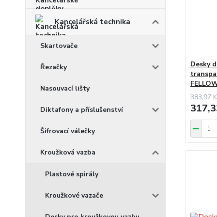
Kancelářská technika
Skartovače
Desky d
Řezačky
transpa
FELLOW
Nasouvací lišty
383,97 K
317,3
Diktafony a příslušenství
Šifrovací válečky
Kroužková vazba
Plastové spirály
Kroužkové vazače
Desky pro kroužkovou vazbu