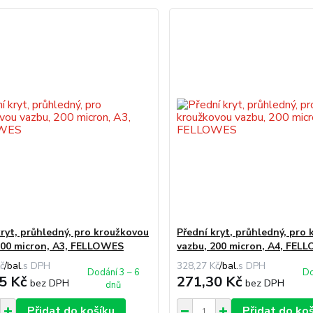
kryt, průhledný, pro kroužkovou
Přední kryt, průhledný, pro
200 micron, A3, FELLOWES
vazbu, 200 micron, A4, FEL
č
/
bal.
328,27 Kč
/
bal.
Dodání 3 – 6
Do
5 Kč
271,30 Kč
bez DPH
bez DPH
dnů
Přidat do košíku
Přidat do ko