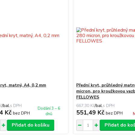
kryt, matný, A4, 0,2 mm
Přední kryt, průhledný matn
micron, pro kroužkovou vazb
FELLOWES
č
/
bal.
667,30 Kč
/
bal.
Dodání 3 – 6
4 Kč
551,49 Kč
bez DPH
bez DPH
dnů
N
Přidat do košíku
Přidat do ko