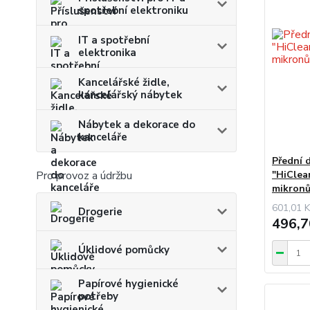
spotřební elektroniku
IT a spotřební
elektronika
Kancelářské židle,
kancelářský nábytek
Nábytek a dekorace do
kanceláře
Přední 
"HiClea
Pro provoz a údržbu
mikronů
601,01 K
Drogerie
496,7
Úklidové pomůcky
Papírové hygienické
potřeby