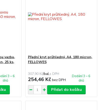
ou vazbu,
Přední kryt průhledný, A4, 180 micron,
n, 25 ks,
FELLOWES
307,90 Kč
/
bal.
dání 3 – 6
Dodání 3 – 6
254,46 Kč
bez DPH
dnů
dnů
šíku
Přidat do košíku