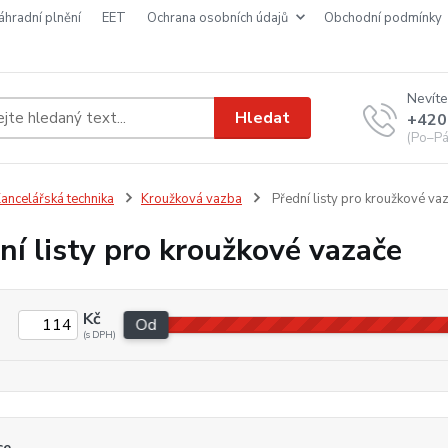
náhradní plnění
EET
ochrana osobních údajů
obchodní podmínky
Nevíte
Hledat
+420
(Po–Pá
ancelářská technika
Kroužková vazba
Přední listy pro kroužkové va
ní listy pro kroužkové vazače
Kč
Od
ce