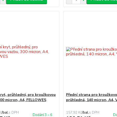
kryt, průhledný, pro kroužkovou
Přední strana pro kroužkovo
300 micron, A4, FELLOWES
průhledná, 140 micron, A4,
č
/
bal.
157,92 Kč
/
bal.
Dodání 3 – 6
Do