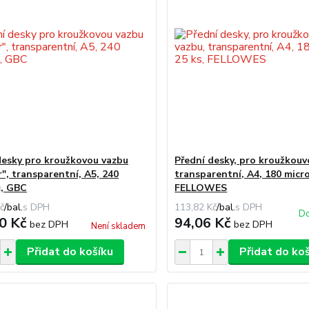
desky pro kroužkovou vazbu
Přední desky, pro kroužkouv
r", transparentní, A5, 240
transparentní, A4, 180 micro
, GBC
FELLOWES
č
/
bal.
113,82 Kč
/
bal.
Do
0 Kč
94,06 Kč
bez DPH
bez DPH
Není skladem
Přidat do košíku
Přidat do ko