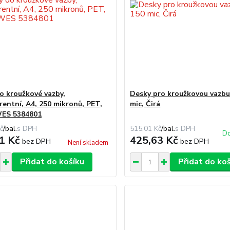
o kroužkové vazby,
Desky pro kroužkovou vazbu,
rentní, A4, 250 mikronů, PET,
mic, Čirá
ES 5384801
č
/
bal.
515,01 Kč
/
bal.
Do
1 Kč
425,63 Kč
bez DPH
bez DPH
Není skladem
Přidat do košíku
Přidat do ko