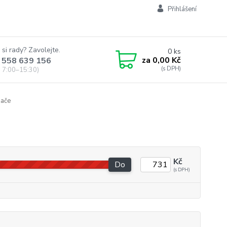
Přihlášení
 si rady? Zavolejte.
0
ks
za
0,00 Kč
 558 639 156
 7:00–15:30)
zače
Kč
Do