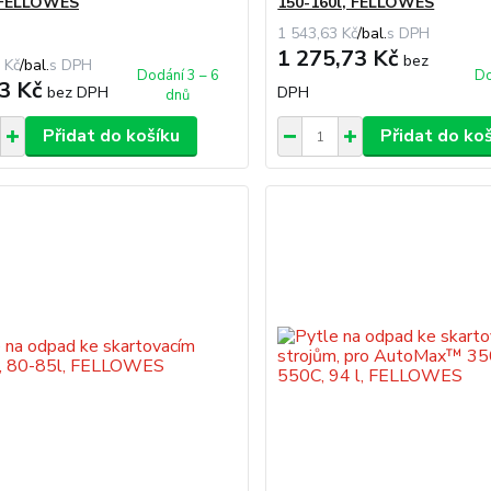
, FELLOWES
150-160l, FELLOWES
1 543,63 Kč
/
bal.
1 275,73 Kč
bez
 Kč
/
bal.
Dodání 3 – 6
Do
3 Kč
bez DPH
DPH
dnů
Přidat do košíku
Přidat do ko