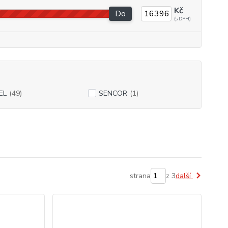
Kč
Do
EL
(49)
SENCOR
(1)
strana
z 3
další