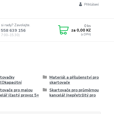
Přihlášení
 si rady? Zavolejte.
0
ks
za
0,00 Kč
 558 639 156
 7:00–15:30)
tovačky
Materiál a přílušenství pro
KOkapacitní
skartovače
tovače pro malou
Skartovače pro průměrnou
elář (častý provoz 5+
kancelář (nepřetržitý pro