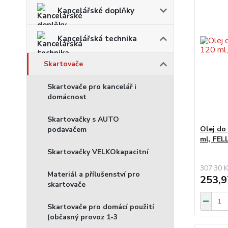
Kancelářské doplňky
Kancelářská technika
Skartovače
Skartovače pro kancelář i
domácnost
Skartovačky s AUTO
Olej do
podavačem
ml, FE
Skartovačky VELKOkapacitní
307,30 K
Materiál a přílušenství pro
253,9
skartovače
Skartovače pro domácí použití
(občasný provoz 1-3