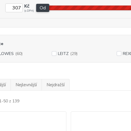
Kč
Od
ce
LLOWES
(60)
LEITZ
(29)
REX
jší
Nejlevnější
Nejdražší
1-50 z 139