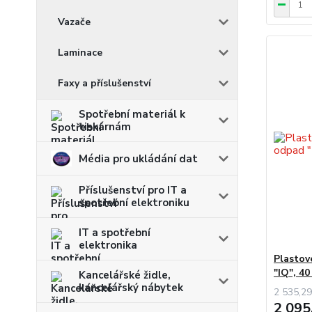
Vazače
Laminace
Faxy a příslušenství
Spotřební materiál k
tiskárnám
Média pro ukládání dat
Příslušenství pro IT a
spotřební elektroniku
IT a spotřební
elektronika
Plastov
"IQ", 40
Kancelářské židle,
kancelářský nábytek
2 535,29
2 095