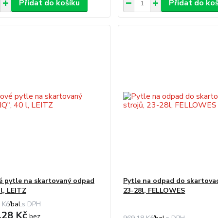
Přidat do košíku
Přidat do ko
é pytle na skartovaný odpad
Pytle na odpad do skartovac
 l, LEITZ
23-28l, FELLOWES
 Kč
/
bal.
,28 Kč
bez