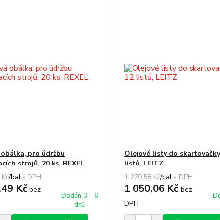
 obálka, pro údržbu
Olejové listy do skartovačky
cích strojů, 20 ks, REXEL
listů, LEITZ
 Kč
/
bal.
1 270,58 Kč
/
bal.
,49 Kč
1 050,06 Kč
bez
bez
Dodání 3 – 6
Do
DPH
dnů