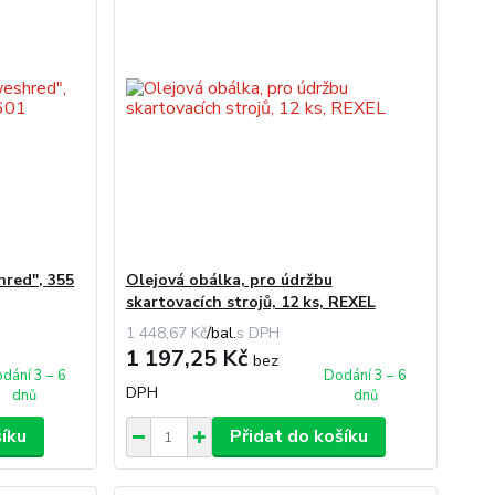
hred", 355
Olejová obálka, pro údržbu
skartovacích strojů, 12 ks, REXEL
1 448,67 Kč
/
bal.
1 197,25 Kč
bez
dání 3 – 6
Dodání 3 – 6
DPH
dnů
dnů
šíku
Přidat do košíku