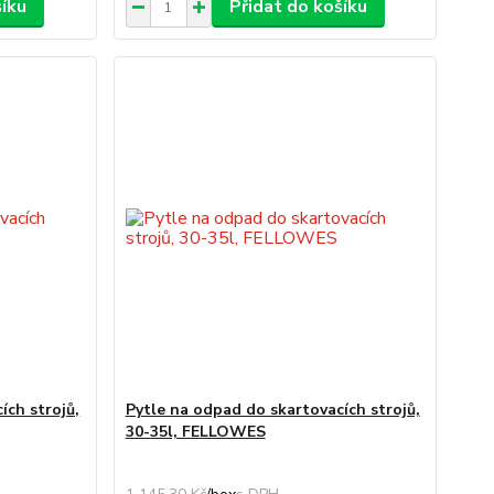
šíku
Přidat do košíku
ích strojů,
Pytle na odpad do skartovacích strojů,
30-35l, FELLOWES