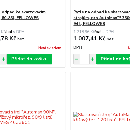
a odpad ke skartovacím
Pytle na odpad ke skartova
, 80-85l, FELLOWES
strojům, pro AutoMax™ 350
94 l, FELLOWES
 Kč
/
bal.
1 218,96 Kč
/
bal.
,78 Kč
1 007,41 Kč
bez
bez
DPH
Není skladem
N
Přidat do košíku
Přidat do ko