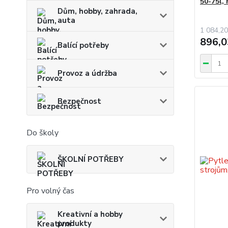
50-75l
Dům, hobby, zahrada,
auta
1 084,20
896,0
Balící potřeby
Provoz a údržba
Bezpečnost
Do školy
ŠKOLNÍ POTŘEBY
Pro volný čas
Kreativní a hobby
produkty