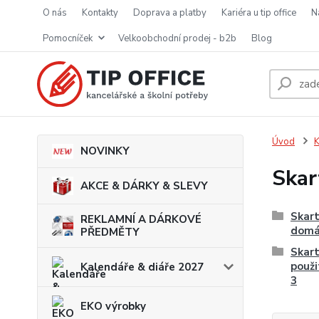
o nás
kontakty
doprava a platby
kariéra u tip office
pomocníček
velkoobchodní prodej - b2b
blog
Úvod
K
NOVINKY
Skar
AKCE & DÁRKY & SLEVY
Skart
REKLAMNÍ A DÁRKOVÉ
domá
PŘEDMĚTY
Skart
použi
Kalendáře & diáře 2027
3
EKO výrobky