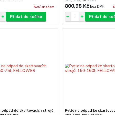
969,18 Kč
/
bal.
800,98 Kč
bez DPH
Není skladem
N
Přidat do košíku
Přidat do ko
a odpad do skartovacích strojů,
Pytle na odpad ke skartovac