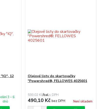
 "IQ", 12
Olejové listy do skartovačky
"Powershred®, FELLOWES 4025601
593,02 Kč
/
bal.
dání 3 – 6
490,10 Kč
bez DPH
dnů
Není skladem