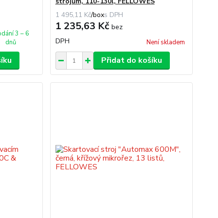
strojům, 110-130l, FELLOWES
1 495,11 Kč
/
box
1 235,63 Kč
bez
dání 3 – 6
DPH
dnů
Není skladem
šíku
Přidat do košíku