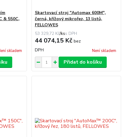
cím
Skartovací stroj "Automax 600M",
C & 550C,
černá, křížový mikrořez, 13 listů,
FELLOWES
53 329,72 Kč
/
ks
44 074,15 Kč
bez
DPH
ení skladem
Není skladem
šíku
Přidat do košíku