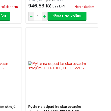
1 145,30 Kč
/
box
946,53 Kč
bez DPH
ení skladem
Není skladem
šíku
Přidat do košíku
ím strojů,
Pytle na odpad ke skartovacím