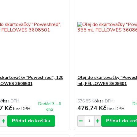
 skartovačky "Poweshred", 120
Olej do skartovačky "Powes
LLOWES 3608501
ml, FELLOWES 3608601
č
/
ks
576,85 Kč
/
ks
Dodání 3 – 6
Do
7 Kč
476,74 Kč
bez DPH
bez DPH
dnů
Přidat do košíku
Přidat do ko