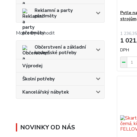
Reklamní a party
Pytle n
předměty
strojům
Mohlo by se hodit
1 236,35
1 021
Občerstvení a základní
DPH
kuchyňské potřeby
Výprodej
Školní potřeby
Kancelářský nábytek
NOVINKY OD NÁS