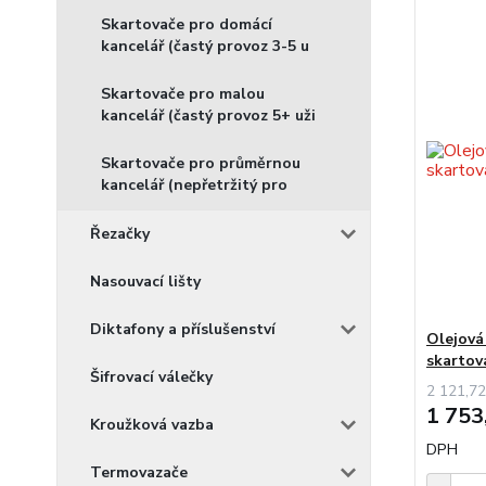
Skartovače pro domácí
kancelář (častý provoz 3-5 u
Skartovače pro malou
kancelář (častý provoz 5+ uži
Skartovače pro průměrnou
kancelář (nepřetržitý pro
Řezačky
Nasouvací lišty
Diktafony a příslušenství
Olejová
skartova
Šifrovací válečky
2 121,72
1 753
Kroužková vazba
DPH
Termovazače