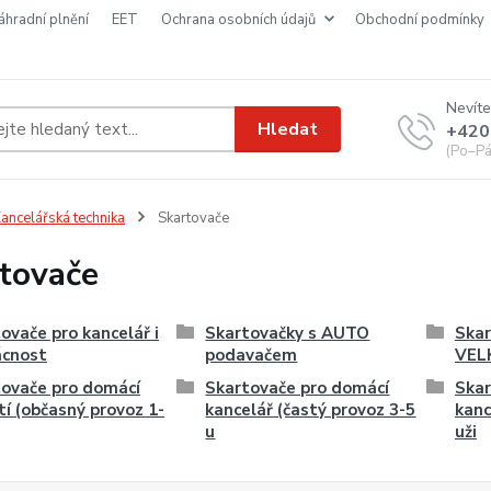
náhradní plnění
EET
ochrana osobních údajů
obchodní podmínky
Nevíte
Hledat
+420
(Po–Pá
ancelářská technika
Skartovače
tovače
ovače pro kancelář i
Skartovačky s AUTO
Skar
cnost
podavačem
VEL
ovače pro domácí
Skartovače pro domácí
Skar
tí (občasný provoz 1-
kancelář (častý provoz 3-5
kanc
u
uži