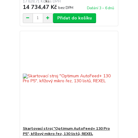
17 828,71 Kč
/
ks
14 734,47 Kč
bez DPH
Dodání 3 – 6 dnů
Přidat do košíku
Skartovací stroj "Optimum AutoFeed+ 130 Pro
P5", křížový mikro řez, 130 listů, REXEL