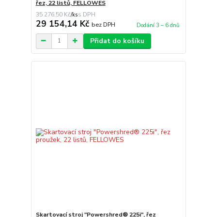
řez, 22 listů, FELLOWES
35 276,50 Kč
/
ks
29 154,14 Kč
bez DPH
Dodání 3 – 6 dnů
Přidat do košíku
Skartovací stroj "Powershred® 225i", řez