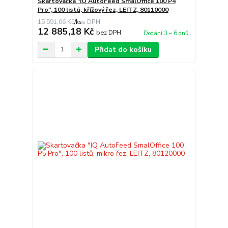
Skartovačka "IQ AutoFeed SmalOffice 100 P4
Pro", 100 listů, křížový řez, LEITZ, 80110000
15 591,06 Kč
/
ks
12 885,18 Kč
bez DPH
Dodání 3 – 6 dnů
Přidat do košíku