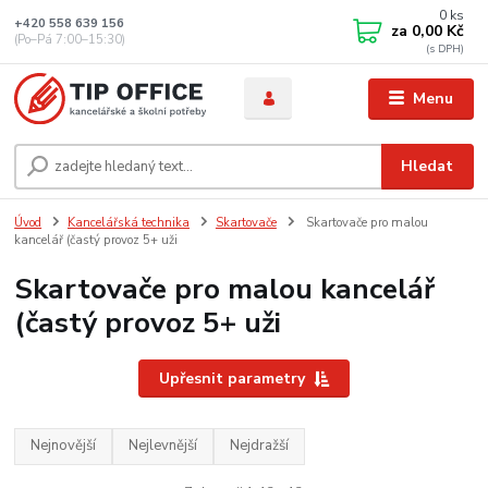
0
ks
+420 558 639 156
za
0,00 Kč
(Po–Pá 7:00–15:30)
Menu
Hledat
Úvod
Kancelářská technika
Skartovače
Skartovače pro malou
kancelář (častý provoz 5+ uži
Skartovače pro malou kancelář
(častý provoz 5+ uži
Upřesnit parametry
Nejnovější
Nejlevnější
Nejdražší