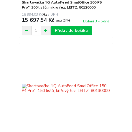
Skartovačka "IQ AutoFeed SmalOffice 100 P5
Pro", 100 listů, mikro řez, LEITZ, 80120000
18 994,03 Kč
/
ks
15 697,54 Kč
bez DPH
Dodání 3 – 6 dnů
Přidat do košíku