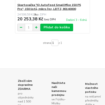
Skartovačka "IQ AutoFeed SmalOffice 150 P5
Pro", 150 listů, mikro řez, LEITZ, 80140000
24 506,59 Kč
/
ks
20 253,38 Kč
bez DPH
Dodání 3 – 6 dnů
Přidat do košíku
strana
z 1
Zboží vám
Navštivte
Možnost
dopravíme
naši
vlastního
ZDARMA
kamennou
potisku
pro
prodejnu
na reklamní
objednávky
ve Frýdku-
předměty,
nad 1 500
Místku
diáře a