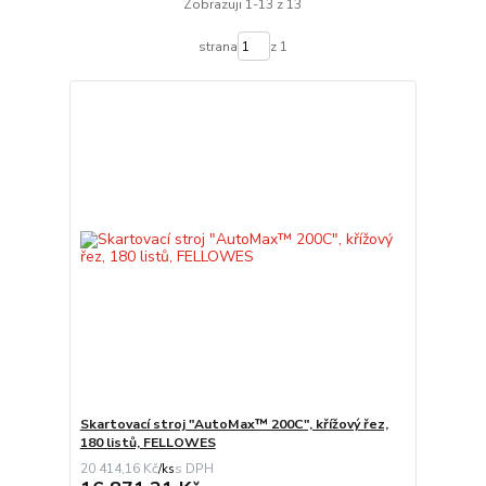
Zobrazuji 1-13 z 13
strana
z 1
Skartovací stroj "AutoMax™ 200C", křížový řez,
180 listů, FELLOWES
20 414,16 Kč
/
ks