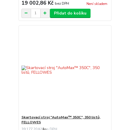
19 002,86 Kč
bez DPH
Není skladem
Přidat do košíku
Skartovací stroj "AutoMax™ 350C", 350 listů,
FELLOWES
39 177,20 Kč
/
ks