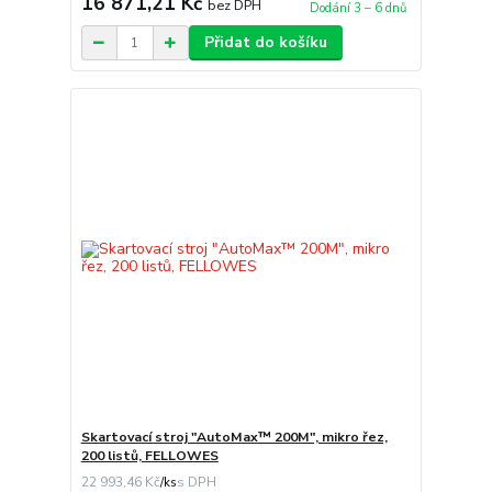
16 871,21 Kč
bez DPH
Dodání 3 – 6 dnů
Přidat do košíku
Skartovací stroj "AutoMax™ 200M", mikro řez,
200 listů, FELLOWES
22 993,46 Kč
/
ks