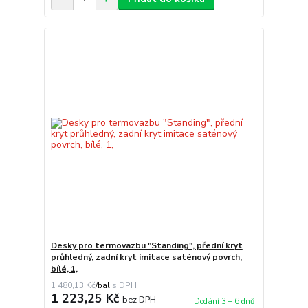
Desky pro termovazbu "Standing", přední kryt
průhledný, zadní kryt imitace saténový povrch,
bílé, 1,
1 480,13 Kč
/
bal.
1 223,25 Kč
bez DPH
Dodání 3 – 6 dnů