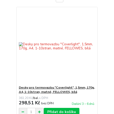
Desky pro termovazbu "Coverlight", 1,5mm, 170g,
A4, 1-10stran, matné, FELLOWES, bílá
361,20 Kč
/
bal.
298,51 Kč
bez DPH
Dodání 3 – 6 dnů
Přidat do košíku