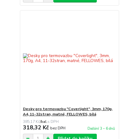
Desky pro termovazbu "Coverlight", 3mm, 170g,
A4, 11-32stran, matné, FELLOWES, bílá
385,17 Kč
/
bal.
318,32 Kč
bez DPH
Dodání 3 – 6 dnů
Přidat do košíku