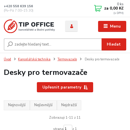
0
ks
+420 558 639 156
za
0,00 Kč
(Po–Pá 7:00–15:30)
Menu
Hledat
Úvod
Kancelářská technika
Termovazače
Desky pro termovazače
Desky pro termovazače
Upřesnit parametry
Nejnovější
Nejlevnější
Nejdražší
Zobrazuji 1-11 z 11
strana
z 1