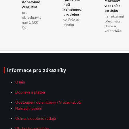
Možnost
dopravíme
naši
vlastního
ZDARMA
kamennou
potisku
pro
prodejnu
na reklamní
objednávky
ve Frýdku-
předměty,
nad 1 500
Místku
diáře a
Kč
kalendáře
Informace pro zákazníky
O nás
Doprava a platba
Odstoupeni od smlouvy / Vrácení zboží
Náhradní plnění
Ochrana osobních údajů
Obchodní podmínky