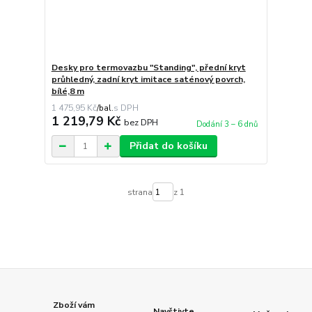
Desky pro termovazbu "Standing", přední kryt
průhledný, zadní kryt imitace saténový povrch,
bílé,8 m
1 475,95 Kč
/
bal.
1 219,79 Kč
bez DPH
Dodání 3 – 6 dnů
Přidat do košíku
strana
z 1
Zboží vám
Navštivte