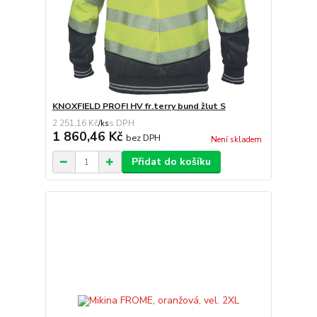
KNOXFIELD PROFI HV fr.terry bund žlut S
2 251,16 Kč
/
ks
1 860,46 Kč
bez DPH
Není skladem
Přidat do košíku