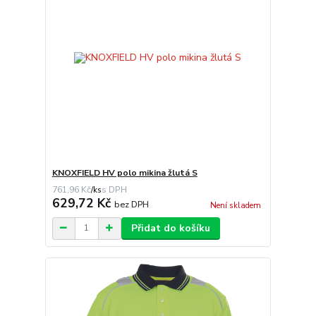
KNOXFIELD HV polo mikina žlutá S
761,96 Kč
/
ks
629,72 Kč
bez DPH
Není skladem
Přidat do košíku