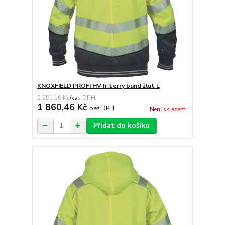
KNOXFIELD PROFI HV fr.terry bund žlut L
2 251,16 Kč
/
ks
1 860,46 Kč
bez DPH
Není skladem
Přidat do košíku