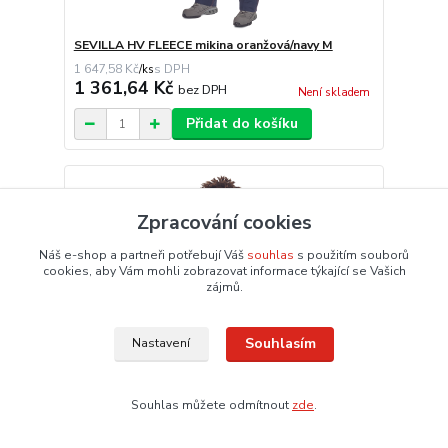
SEVILLA HV FLEECE mikina oranžová/navy M
1 647,58 Kč
/
ks
1 361,64 Kč
bez DPH
Není skladem
Přidat do košíku
Zpracování cookies
Náš e-shop a partneři potřebují Váš
souhlas
s použitím souborů
cookies, aby Vám mohli zobrazovat informace týkající se Vašich
zájmů.
Souhlasím
Nastavení
Souhlas můžete odmítnout
zde
.