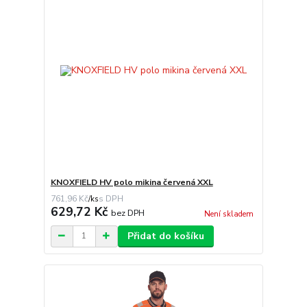
KNOXFIELD HV polo mikina červená XXL
761,96 Kč
/
ks
629,72 Kč
bez DPH
Není skladem
Přidat do košíku