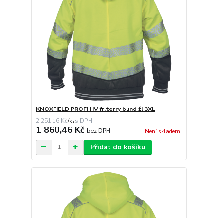
KNOXFIELD PROFI HV fr.terry bund žl 3XL
2 251,16 Kč
/
ks
1 860,46 Kč
bez DPH
Není skladem
Přidat do košíku