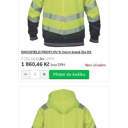
KNOXFIELD PROFI HV fr.terry bund žlu XS
2 251,16 Kč
/
ks
1 860,46 Kč
bez DPH
Není skladem
Přidat do košíku