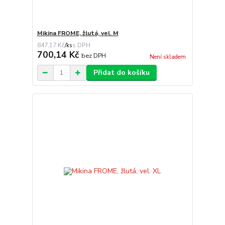
Mikina FROME, žlutá, vel. M
847,17 Kč
/
ks
700,14 Kč
bez DPH
Není skladem
Přidat do košíku