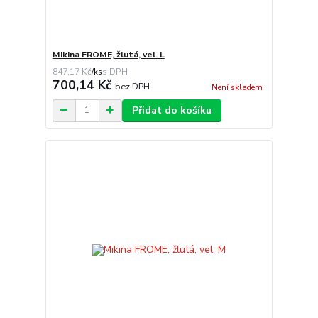
Mikina FROME, žlutá, vel. L
847,17 Kč
/
ks
700,14 Kč
bez DPH
Není skladem
Přidat do košíku