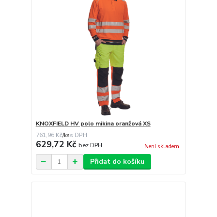
KNOXFIELD HV polo mikina oranžová XS
761,96 Kč
/
ks
629,72 Kč
bez DPH
Není skladem
Přidat do košíku