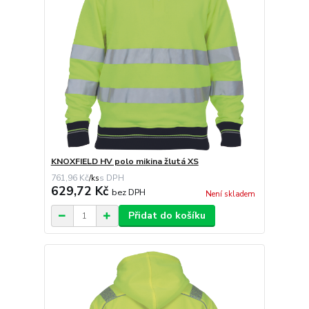
KNOXFIELD HV polo mikina žlutá XS
761,96 Kč
/
ks
629,72 Kč
bez DPH
Není skladem
Přidat do košíku