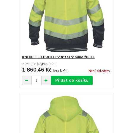
KNOXFIELD PROFI HV fr.terry bund žlu XL
2 251,16 Kč
/
ks
1 860,46 Kč
bez DPH
Není skladem
Přidat do košíku