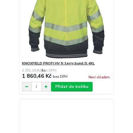
KNOXFIELD PROFI HV fr.terry bund žl 4XL
2 251,16 Kč
/
ks
1 860,46 Kč
bez DPH
Není skladem
Přidat do košíku