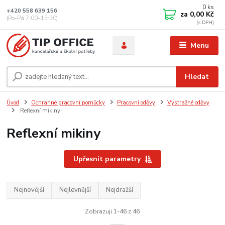
0
ks
+420 558 639 156
za
0,00 Kč
(Po–Pá 7:00–15:30)
Menu
Hledat
Úvod
Ochranné pracovní pomůcky
Pracovní oděvy
Výstražné oděvy
Reflexní mikiny
Reflexní mikiny
Upřesnit parametry
Nejnovější
Nejlevnější
Nejdražší
Zobrazuji 1-46 z 46