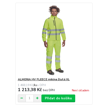
ALMERIA HV FLEECE mikina žlutá XL
1 468,19 Kč
/
ks
1 213,38 Kč
bez DPH
Není skladem
Přidat do košíku