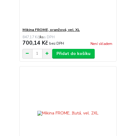
Mikina FROME, oranžová, vel. XL
847,17 Kč
/
ks
700,14 Kč
bez DPH
Není skladem
Přidat do košíku