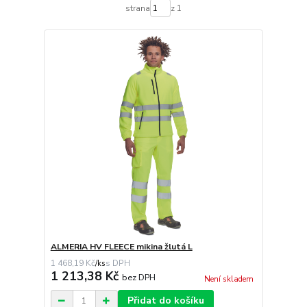
strana
z 1
ALMERIA HV FLEECE mikina žlutá L
1 468,19 Kč
/
ks
1 213,38 Kč
bez DPH
Není skladem
Přidat do košíku