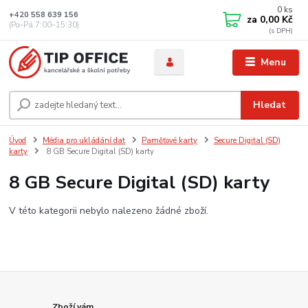
0
ks
+420 558 639 156
za
0,00 Kč
(Po–Pá 7:00–15:30)
Menu
Hledat
Úvod
Média pro ukládání dat
Paměťové karty
Secure Digital (SD)
karty
8 GB Secure Digital (SD) karty
8 GB Secure Digital (SD) karty
V této kategorii nebylo nalezeno žádné zboží.
Zboží vám