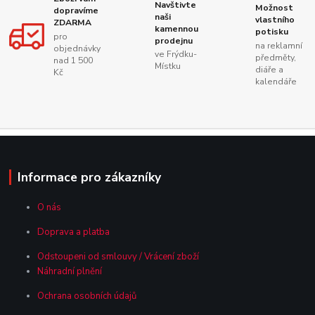
Navštivte
Možnost
dopravíme
naši
vlastního
ZDARMA
kamennou
potisku
pro
prodejnu
na reklamní
objednávky
ve Frýdku-
předměty,
nad 1 500
Místku
diáře a
Kč
kalendáře
Informace pro zákazníky
O nás
Doprava a platba
Odstoupeni od smlouvy / Vrácení zboží
Náhradní plnění
Ochrana osobních údajů