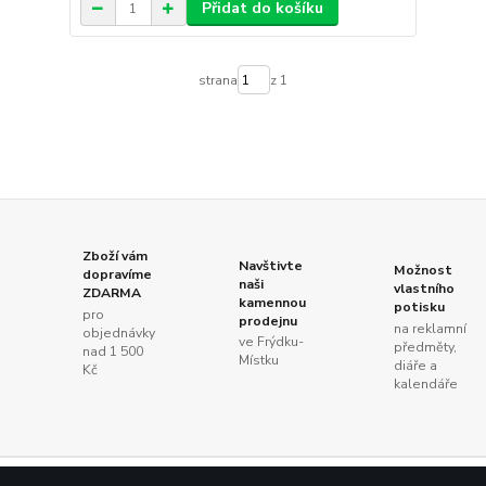
Přidat do košíku
strana
z 1
Zboží vám
Navštivte
Možnost
dopravíme
naši
vlastního
ZDARMA
kamennou
potisku
pro
prodejnu
na reklamní
objednávky
ve Frýdku-
předměty,
nad 1 500
Místku
diáře a
Kč
kalendáře