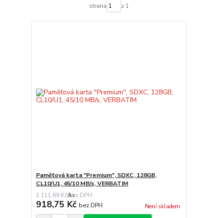
strana
z 1
Paměťová karta "Premium", SDXC, 128GB,
CL10/U1, 45/10 MB/s, VERBATIM
1 111,69 Kč
/
ks
918,75 Kč
bez DPH
Není skladem