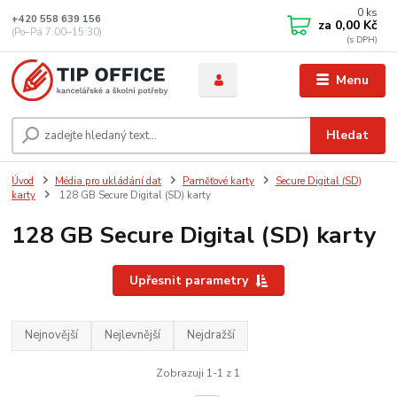
0
ks
+420 558 639 156
za
0,00 Kč
(Po–Pá 7:00–15:30)
Menu
Hledat
Úvod
Média pro ukládání dat
Paměťové karty
Secure Digital (SD)
karty
128 GB Secure Digital (SD) karty
128 GB Secure Digital (SD) karty
Upřesnit parametry
Nejnovější
Nejlevnější
Nejdražší
Zobrazuji 1-1 z 1