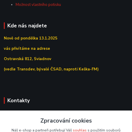
Možnost vlastního potisku
Kde nás najdete
Nově od pondělka 13.1.2025
vás přivítáme na adrese
Ostravská 812, Sviadnov
(vedle Transdev, bývalé ČSAD, naproti Keška-FM)
Kontakty
+420 558 639 156
Zpracování cookies
(Po–Pá 7:00–15:30)
Náš e-shop a partneři potřebují Váš
souhlas
s použitím souborů
obchod@tipoffice.cz