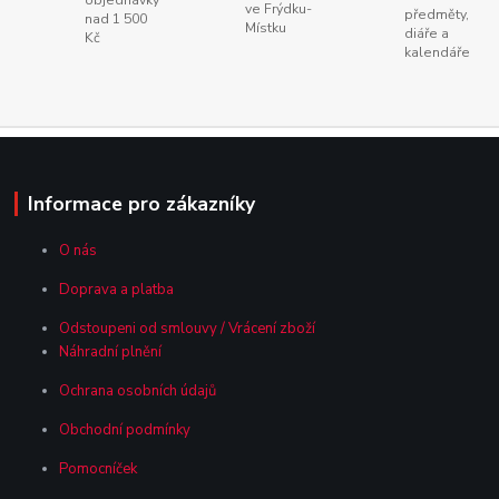
ve Frýdku-
předměty,
nad 1 500
Místku
diáře a
Kč
kalendáře
Informace pro zákazníky
O nás
Doprava a platba
Odstoupeni od smlouvy / Vrácení zboží
Náhradní plnění
Ochrana osobních údajů
Obchodní podmínky
Pomocníček