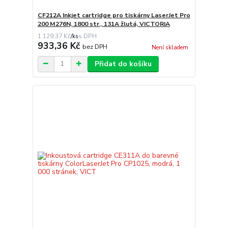
CF212A Inkjet cartridge pro tiskárny LaserJet Pro
200 M276N, 1800 str., 131A žlutá, VICTORIA
1 129,37 Kč
/
ks
933,36 Kč
bez DPH
Není skladem
Přidat do košíku