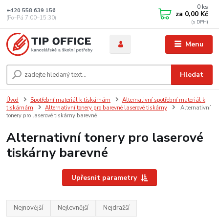
0
ks
+420 558 639 156
za
0,00 Kč
(Po–Pá 7:00–15:30)
Menu
Hledat
Úvod
Spotřební materiál k tiskárnám
Alternativní spotřební materiál k
tiskárnám
Alternativní tonery pro barevné laserové tiskárny
Alternativní
tonery pro laserové tiskárny barevné
Alternativní tonery pro laserové
tiskárny barevné
Upřesnit parametry
Nejnovější
Nejlevnější
Nejdražší