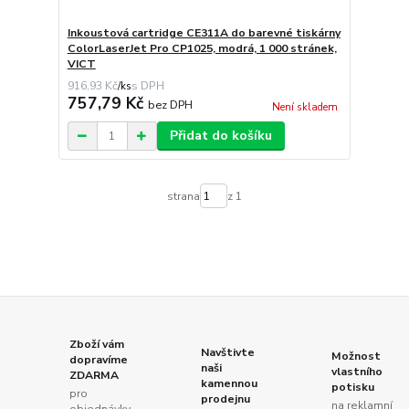
Inkoustová cartridge CE311A do barevné tiskárny
ColorLaserJet Pro CP1025, modrá, 1 000 stránek,
VICT
916,93 Kč
/
ks
757,79 Kč
bez DPH
Není skladem
Přidat do košíku
strana
z 1
Zboží vám
Navštivte
Možnost
dopravíme
naši
vlastního
ZDARMA
kamennou
potisku
pro
prodejnu
na reklamní
objednávky