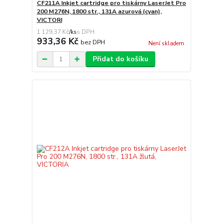
CF211A Inkjet cartridge pro tiskárny LaserJet Pro
200 M276N, 1800 str., 131A azurová (cyan),
VICTORI
1 129,37 Kč
/
ks
933,36 Kč
bez DPH
Není skladem
Přidat do košíku