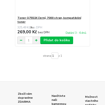
Toner Q7553X černý, 7000 stran, kompatibilní
toner
325,49 Kč
/
ks
269,00 Kč
bez DPH
Dodání 3 - 6 dnů.
Přidat do košíku
strana
z 1
Zboží vám
Navštivte
Možnost
dopravíme
naši
vlastního
ZDARMA
kamennou
potisku