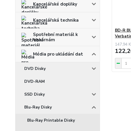
Kancelářské doplňky
Kancelářská technika
BD-R Bl
Spotřební materiál k
Verbati
tiskárnám
147,94 K
122,2
Média pro ukládání dat
DVD Disky
DVD-RAM
SSD Disky
Blu-Ray Disky
Blu-Ray Printable Disky