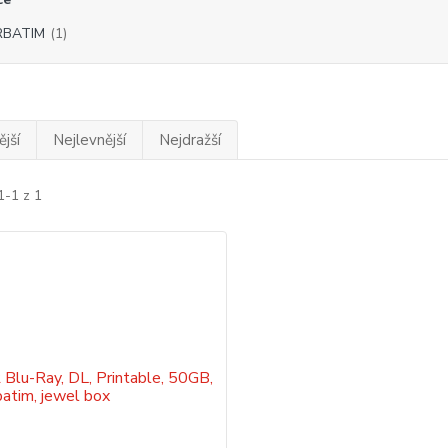
RBATIM
(1)
jší
Nejlevnější
Nejdražší
1-1 z 1