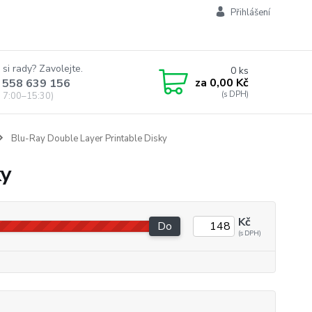
Přihlášení
 si rady? Zavolejte.
0
ks
za
0,00 Kč
 558 639 156
 7:00–15:30)
Blu-Ray Double Layer Printable Disky
ky
Kč
Do