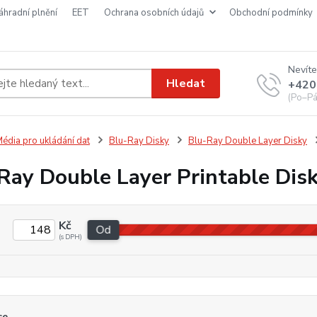
náhradní plnění
EET
ochrana osobních údajů
obchodní podmínky
Nevíte
Hledat
+420
(Po–Pá
édia pro ukládání dat
Blu-Ray Disky
Blu-Ray Double Layer Disky
Ray Double Layer Printable Dis
Kč
Od
ce