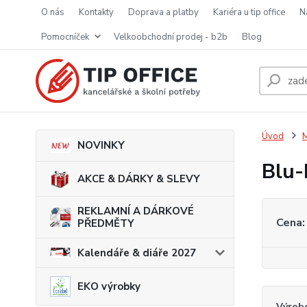
o nás
kontakty
doprava a platby
kariéra u tip office
pomocníček
velkoobchodní prodej - b2b
blog
Úvod
M
NOVINKY
Blu-
AKCE & DÁRKY & SLEVY
REKLAMNÍ A DÁRKOVÉ
Cena:
PŘEDMĚTY
Kalendáře & diáře 2027
EKO výrobky
Výrob