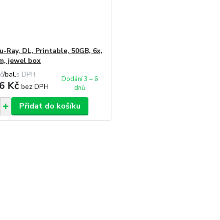
u-Ray, DL, Printable, 50GB, 6x,
m, jewel box
č
/
bal.
Dodání 3 – 6
6 Kč
bez DPH
dnů
Přidat do košíku