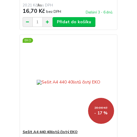
20,21 Kč
/
ks
16,70 Kč
bez DPH
Dodání 3 - 6 dnů.
Přidat do košíku
EKO
20,06 Kč
- 17 %
Sešit A4 440 40listů čistý EKO