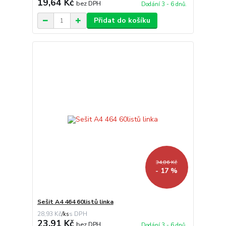
19,64 Kč
bez DPH
Dodání 3 - 6 dnů.
Přidat do košíku
34,86 Kč
- 17 %
Sešit A4 464 60listů linka
28,93 Kč
/
ks
23,91 Kč
bez DPH
Dodání 3 - 6 dnů.