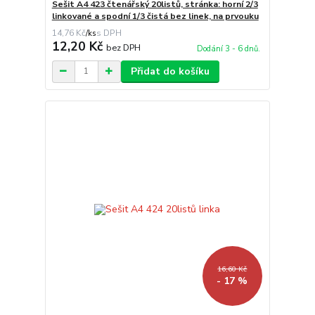
Sešit A4 423 čtenářský 20listů, stránka: horní 2/3
linkované a spodní 1/3 čistá bez linek, na prvouku
14,76 Kč
/
ks
12,20 Kč
bez DPH
Dodání 3 - 6 dnů.
Přidat do košíku
16,60 Kč
- 17 %