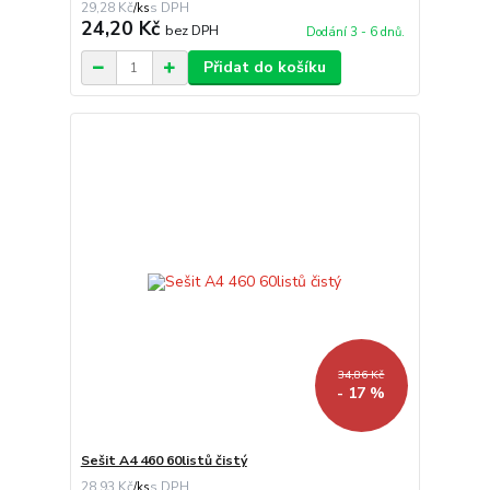
29,28 Kč
/
ks
24,20 Kč
bez DPH
Dodání 3 - 6 dnů.
Přidat do košíku
34,86 Kč
- 17 %
Sešit A4 460 60listů čistý
28,93 Kč
/
ks