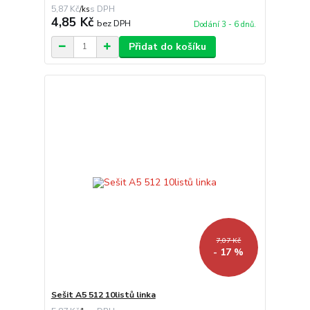
5,87 Kč
/
ks
4,85 Kč
bez DPH
Dodání 3 - 6 dnů.
Přidat do košíku
7,07 Kč
- 17 %
Sešit A5 512 10listů linka