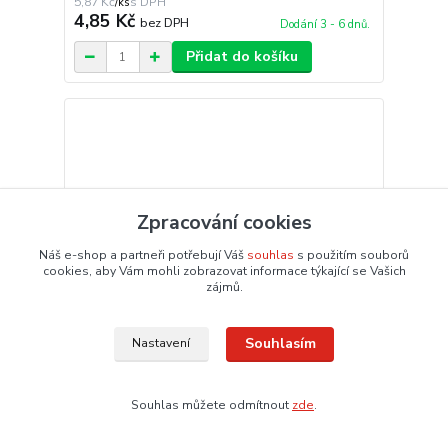
5,87 Kč
/
ks
4,85 Kč
bez DPH
Dodání 3 - 6 dnů.
Přidat do košíku
Zpracování cookies
Náš e-shop a partneři potřebují Váš
souhlas
s použitím souborů
cookies, aby Vám mohli zobrazovat informace týkající se Vašich
zájmů.
7,07 Kč
Souhlasím
Nastavení
- 17 %
Souhlas můžete odmítnout
zde
.
Sešit A5 513 10listů linka
5,87 Kč
/
ks