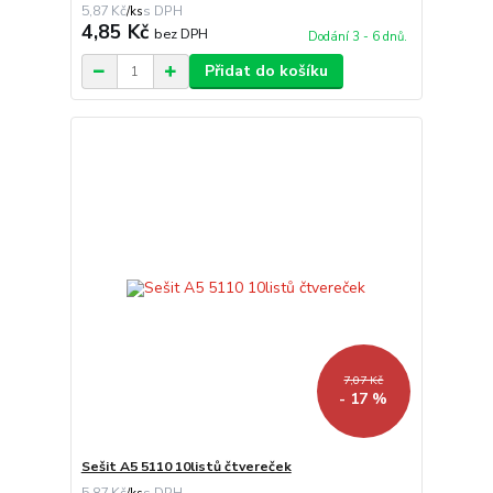
5,87 Kč
/
ks
4,85 Kč
bez DPH
Dodání 3 - 6 dnů.
Přidat do košíku
7,07 Kč
- 17 %
Sešit A5 5110 10listů čtvereček
5,87 Kč