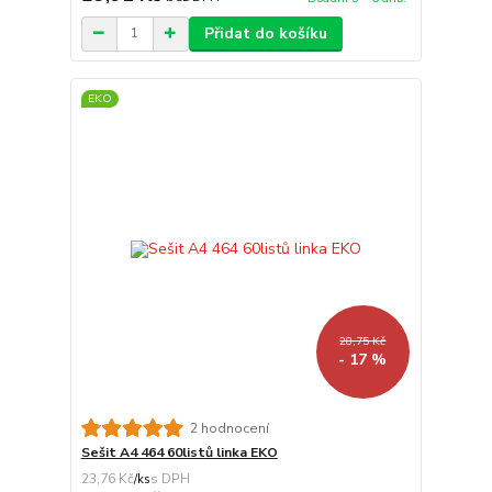
Přidat do košíku
EKO
28,75 Kč
- 17 %
2 hodnocení
Sešit A4 464 60listů linka EKO
23,76 Kč
/
ks