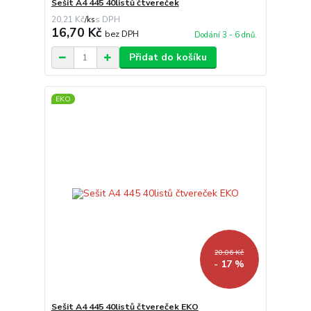
Sešit A4 445 40listů čtvereček
20,21 Kč
/
ks
16,70 Kč
bez DPH
Dodání 3 - 6 dnů.
Přidat do košíku
EKO
20,06 Kč
- 17 %
Sešit A4 445 40listů čtvereček EKO