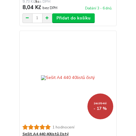
9,73 Kč
/
ks
8,04 Kč
bez DPH
Dodání 3 - 6 dnů.
Přidat do košíku
24,35 Kč
- 17 %
1 hodnocení
Sešit A4 440 40listů čistý