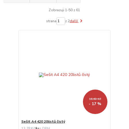
Zobrazuji 1-50 z 61
strana
z 2
další
16,60 Kč
- 17 %
Sešit A4 420 20listů čistý
13,78 Kč
/
ks