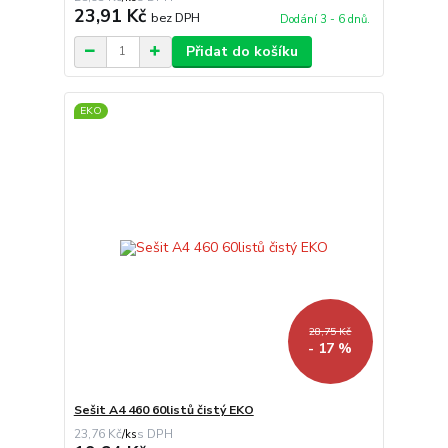
23,91 Kč
bez DPH
Dodání 3 - 6 dnů.
Přidat do košíku
EKO
28,75 Kč
- 17 %
Sešit A4 460 60listů čistý EKO
23,76 Kč
/
ks