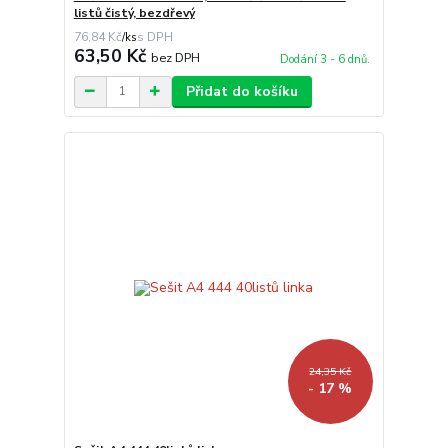
listů čistý, bezdřevý
76,84 Kč
/
ks
63,50 Kč
bez DPH
Dodání 3 - 6 dnů.
Přidat do košíku
24,35 Kč
- 17 %