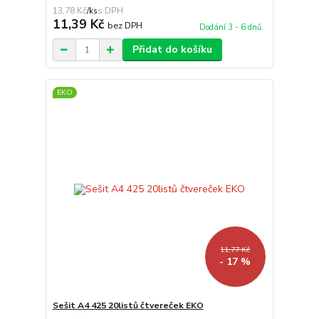
13,78 Kč
/
ks
11,39 Kč
bez DPH
Dodání 3 - 6 dnů.
Přidat do košíku
EKO
11,77 Kč
- 17 %
Sešit A4 425 20listů čtvereček EKO