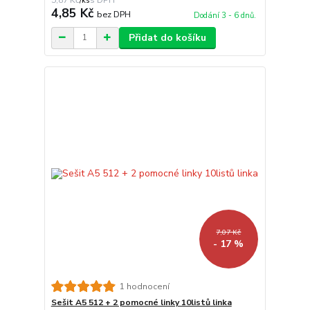
/
ks
4,85 Kč
bez DPH
Dodání 3 - 6 dnů.
Přidat do košíku
7,07 Kč
- 17 %
1 hodnocení
Sešit A5 512 + 2 pomocné linky 10listů linka