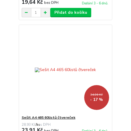
19,64 Kč
bez DPH
Dodání 3 - 6 dnů.
Přidat do košíku
34,86 Kč
- 17 %
Sešit A4 465 60listů čtvereček
28,93 Kč
/
ks
23,91 Kč
bez DPH