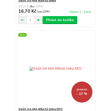
Sešit A4 444 40listů linka
20,21 Kč
/
ks
16,70 Kč
bez DPH
Dodání 3 - 6 dnů.
Přidat do košíku
EKO
20,06 Kč
- 17 %
Sešit A4 444 40listů linka EKO