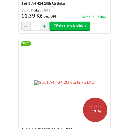
Sešit A4 424 20listů linka
13,78 Kč
/
ks
11,39 Kč
bez DPH
Dodání 3 - 6 dnů.
Přidat do košíku
EKO
11,77 Kč
- 17 %