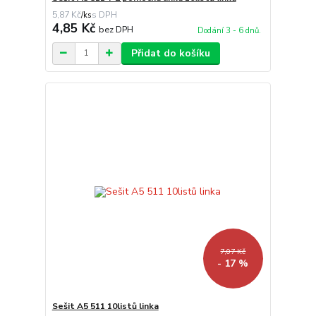
5,87 Kč
/
ks
4,85 Kč
bez DPH
Dodání 3 - 6 dnů.
Přidat do košíku
7,07 Kč
- 17 %
Sešit A5 511 10listů linka