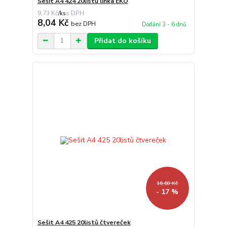
Sešit A4 424 20listů linka EKO
9,73 Kč
/
ks
8,04 Kč
bez DPH
Dodání 3 - 6 dnů.
Přidat do košíku
16,60 Kč
- 17 %
Sešit A4 425 20listů čtvereček