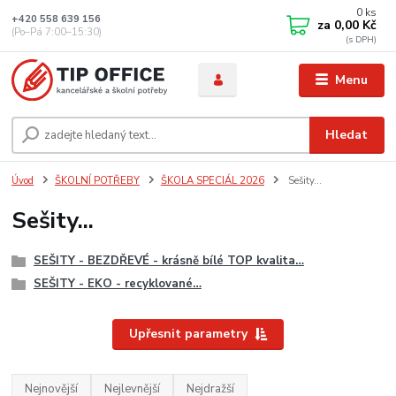
0
ks
+420 558 639 156
za
0,00 Kč
(Po–Pá 7:00–15:30)
Menu
Hledat
Úvod
ŠKOLNÍ POTŘEBY
ŠKOLA SPECIÁL 2026
Sešity...
Sešity...
SEŠITY - BEZDŘEVÉ - krásně bílé TOP kvalita…
SEŠITY - EKO - recyklované…
Upřesnit parametry
Nejnovější
Nejlevnější
Nejdražší