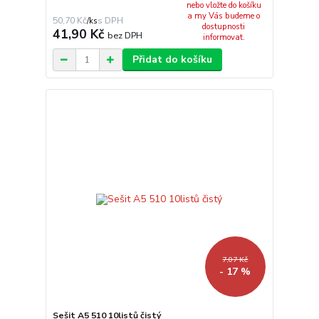
nebo vložte do košíku
a my Vás budeme o
50,70 Kč
/
ks
dostupnosti
41,90 Kč
bez DPH
informovat.
Přidat do košíku
7,07 Kč
- 17 %
Sešit A5 510 10listů čistý