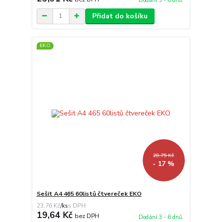
Dodání 3 - 6 dnů.
Přidat do košíku
EKO
28,75 Kč
- 17 %
Sešit A4 465 60listů čtvereček EKO
23,76 Kč
/
ks
19,64 Kč
bez DPH
Dodání 3 - 6 dnů.