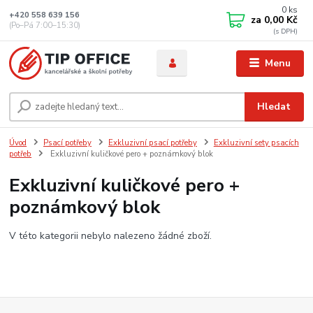
0
ks
+420 558 639 156
za
0,00 Kč
(Po–Pá 7:00–15:30)
Menu
Hledat
Úvod
Psací potřeby
Exkluzivní psací potřeby
Exkluzivní sety psacích
potřeb
Exkluzivní kuličkové pero + poznámkový blok
Exkluzivní kuličkové pero +
poznámkový blok
V této kategorii nebylo nalezeno žádné zboží.