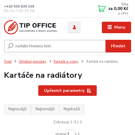
0
ks
+420 558 639 156
za
0,00 Kč
(Po–Pá 7:00–15:30)
Menu
Hledat
Úvod
Úklidové pomůcky
Kartáče a zvony
Kartáče na radiátory
Kartáče na radiátory
Upřesnit parametry
Nejnovější
Nejlevnější
Nejdražší
Zobrazuji 1-3 z 3
strana
z 1