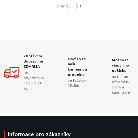
strana
z 1
Zboží vám
Navštivte
Možnost
dopravíme
naši
vlastního
ZDARMA
kamennou
potisku
pro
prodejnu
na reklamní
objednávky
ve Frýdku-
předměty,
nad 1 500
Místku
diáře a
Kč
kalendáře
Informace pro zákazníky