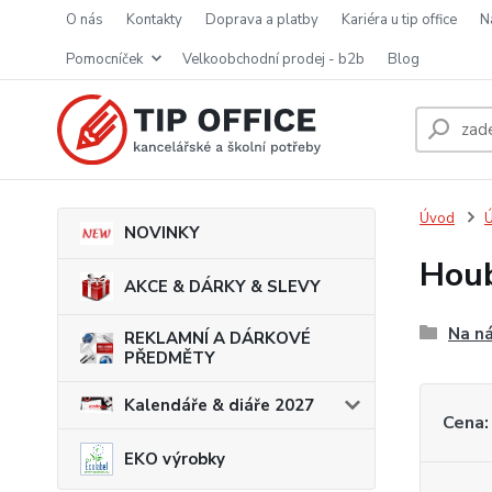
o nás
kontakty
doprava a platby
kariéra u tip office
pomocníček
velkoobchodní prodej - b2b
blog
Úvod
Ú
NOVINKY
Houb
AKCE & DÁRKY & SLEVY
Na n
REKLAMNÍ A DÁRKOVÉ
PŘEDMĚTY
Kalendáře & diáře 2027
Cena:
EKO výrobky