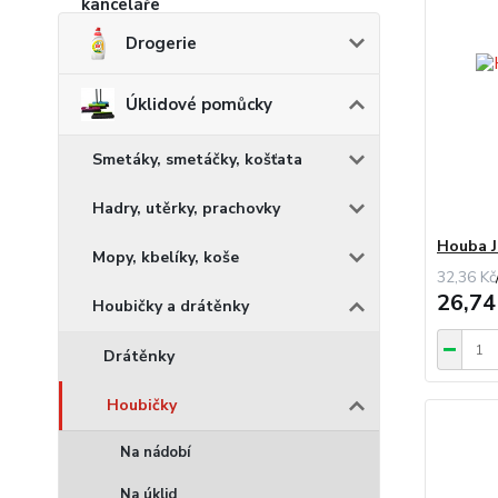
Drogerie
Úklidové pomůcky
Smetáky, smetáčky, košťata
Hadry, utěrky, prachovky
Houba J
Mopy, kbelíky, koše
32,36 Kč
26,74
Houbičky a drátěnky
Drátěnky
Houbičky
Na nádobí
Na úklid