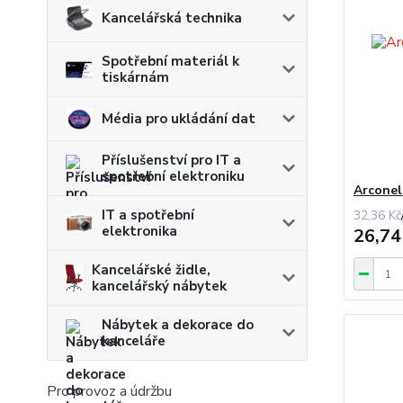
Kancelářská technika
Spotřební materiál k
tiskárnám
Média pro ukládání dat
Příslušenství pro IT a
spotřební elektroniku
Arconel
IT a spotřební
32,36 Kč
elektronika
26,74
Kancelářské židle,
kancelářský nábytek
Nábytek a dekorace do
kanceláře
Pro provoz a údržbu