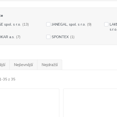
ce
E spol. s r.o.
(13)
JANEGAL, spol. s r.o.
(9)
LAK
s.r.o
KAR a.s.
(7)
SPONTEX
(1)
jší
Nejlevnější
Nejdražší
1-35 z 35