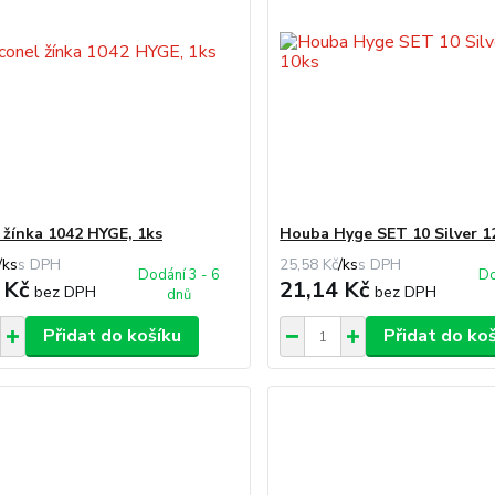
 žínka 1042 HYGE, 1ks
Houba Hyge SET 10 Silver 1
/
ks
25,58 Kč
/
ks
Dodání 3 - 6
Do
 Kč
21,14 Kč
bez DPH
bez DPH
dnů
Přidat do košíku
Přidat do ko