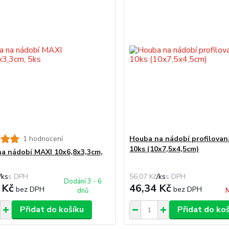
1 hodnocení
Houba na nádobí profilovaná
10ks (10x7,5x4,5cm)
a nádobí MAXI 10x6,8x3,3cm,
/
ks
56,07 Kč
/
ks
Dodání 3 - 6
 Kč
46,34 Kč
bez DPH
bez DPH
dnů
N
Přidat do košíku
Přidat do ko