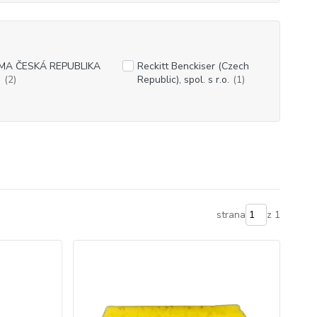
MA ČESKÁ REPUBLIKA
Reckitt Benckiser (Czech
.
(2)
Republic), spol. s r.o.
(1)
strana
z 1