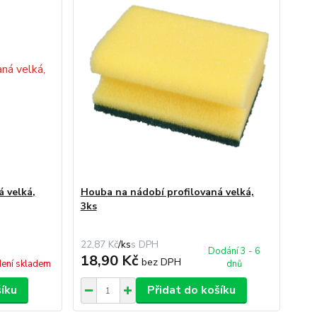
 velká,
Houba na nádobí profilovaná velká,
3ks
22,87 Kč
/
ks
Dodání 3 - 6
18,90 Kč
bez DPH
ení skladem
dnů
šíku
Přidat do košíku