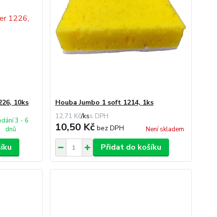
226, 10ks
Houba Jumbo 1 soft 1214, 1ks
12,71 Kč
/
ks
dání 3 - 6
10,50 Kč
bez DPH
dnů
Není skladem
šíku
Přidat do košíku