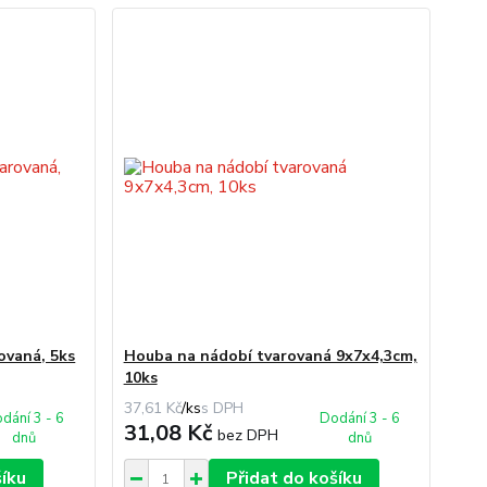
ovaná, 5ks
Houba na nádobí tvarovaná 9x7x4,3cm,
10ks
37,61 Kč
/
ks
dání 3 - 6
Dodání 3 - 6
31,08 Kč
bez DPH
dnů
dnů
šíku
Přidat do košíku