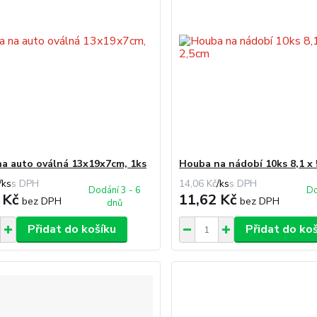
a auto oválná 13x19x7cm, 1ks
Houba na nádobí 10ks 8,1 x 
/
ks
14,06 Kč
/
ks
Dodání 3 - 6
Do
 Kč
11,62 Kč
bez DPH
bez DPH
dnů
Přidat do košíku
Přidat do ko