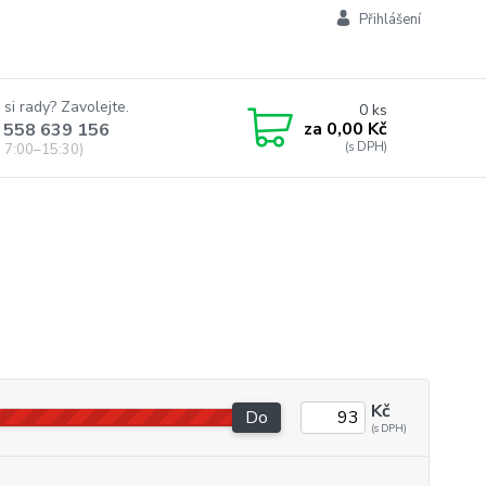
Přihlášení
 si rady? Zavolejte.
0
ks
za
0,00 Kč
 558 639 156
 7:00–15:30)
Kč
Do