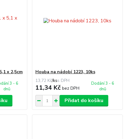
5,1 x 2,5cm
Houba na nádobí 1223, 10ks
13,72 Kč
/
ks
dání 3 - 6
Dodání 3 - 6
11,34 Kč
bez DPH
dnů
dnů
šíku
Přidat do košíku