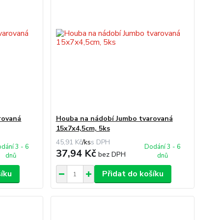
rovaná
Houba na nádobí Jumbo tvarovaná
15x7x4,5cm, 5ks
45,91 Kč
/
ks
dání 3 - 6
Dodání 3 - 6
37,94 Kč
bez DPH
dnů
dnů
šíku
Přidat do košíku