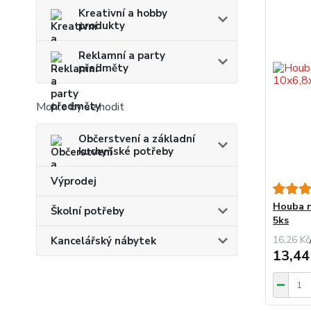
Kreativní a hobby
produkty
Reklamní a party
předměty
Mohlo by se hodit
Občerstvení a základní
kuchyňské potřeby
Výprodej
Houba n
Školní potřeby
5ks
16,26 Kč
Kancelářský nábytek
13,44