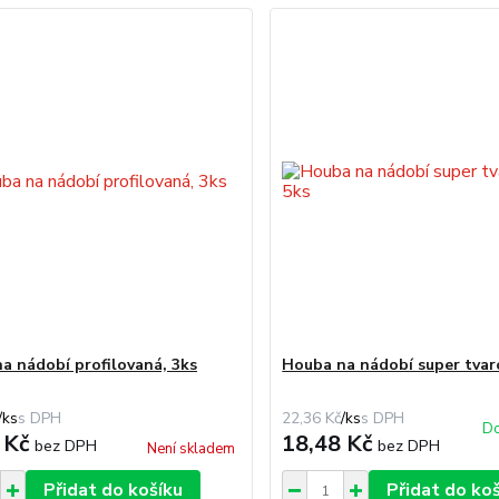
a nádobí profilovaná, 3ks
Houba na nádobí super tvar
/
ks
22,36 Kč
/
ks
Do
 Kč
18,48 Kč
bez DPH
bez DPH
Není skladem
Přidat do košíku
Přidat do ko