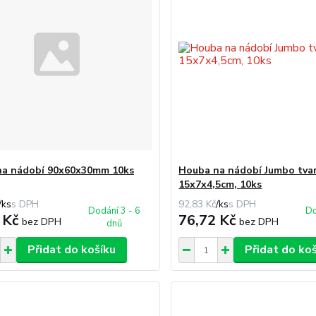
na nádobí 90x60x30mm 10ks
Houba na nádobí Jumbo tva
15x7x4,5cm, 10ks
/
ks
92,83 Kč
/
ks
Dodání 3 - 6
Do
 Kč
76,72 Kč
bez DPH
bez DPH
dnů
Přidat do košíku
Přidat do ko