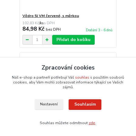
Vědro 5l VM červené, s měrkou
102,83 Kč
/
ks
84,98 Kč
bez DPH
Dodání 3 - 6 dnů
Přidat do košíku
Zpracování cookies
Náš e-shop a partneři potřebují Váš
souhlas
s použitím souborů
cookies, aby Vám mohli zobrazovat informace týkající se Vašich
zájmů.
Souhlasím
Nastavení
Souhlas můžete odmítnout
zde
.