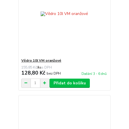
Vědro 10l VM oranžové
155,85 Kč
/
ks
128,80 Kč
bez DPH
Dodání 3 - 6 dnů
Přidat do košíku