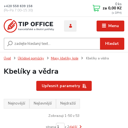
0
ks
+420 558 639 156
za
0,00 Kč
(Po–Pá 7:00–15:30)
Menu
Hledat
Úvod
Úklidové pomůcky
Mopy, kbelíky, koše
Kbelíky a vědra
Kbelíky a vědra
Upřesnit parametry
Nejnovější
Nejlevnější
Nejdražší
Zobrazuji 1-50 z 53
strana
z 2
další