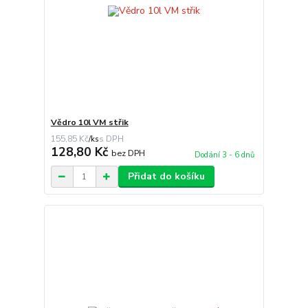
Vědro 10l VM střik
155,85 Kč
/
ks
128,80 Kč
bez DPH
Dodání 3 - 6 dnů
Přidat do košíku