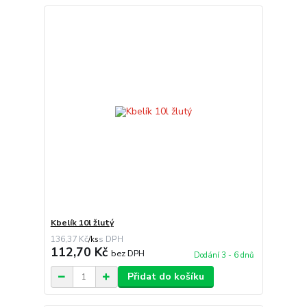
Kbelík 10l žlutý
136,37 Kč
/
ks
112,70 Kč
bez DPH
Dodání 3 - 6 dnů
Přidat do košíku