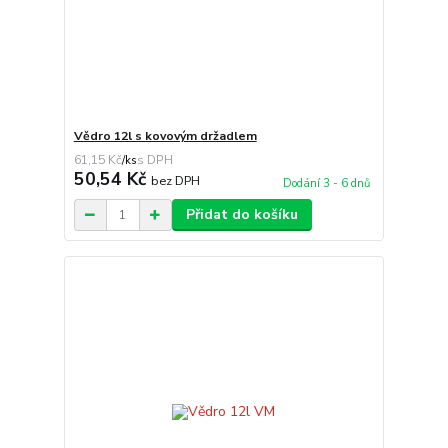
Vědro 12l s kovovým držadlem
61,15 Kč
/
ks
50,54 Kč
bez DPH
Dodání 3 - 6 dnů
Přidat do košíku