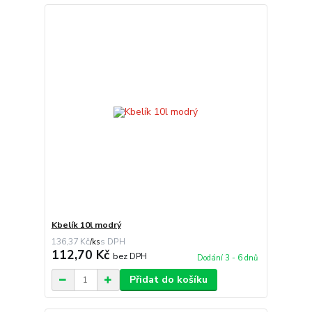
Kbelík 10l modrý
136,37 Kč
/
ks
112,70 Kč
bez DPH
Dodání 3 - 6 dnů
Přidat do košíku