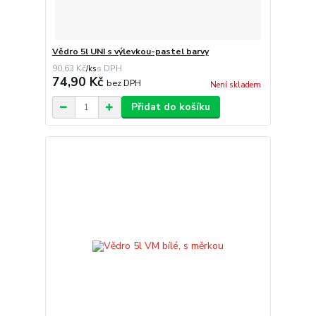
Vědro 5l UNI s výlevkou-pastel barvy
90,63 Kč
/
ks
74,90 Kč
bez DPH
Není skladem
Přidat do košíku