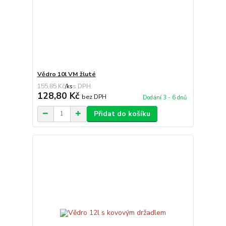
Vědro 10l VM žluté
155,85 Kč
/
ks
128,80 Kč
bez DPH
Dodání 3 - 6 dnů
Přidat do košíku