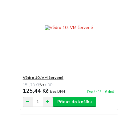
Vědro 10l VM červené
151,78 Kč
/
ks
125,44 Kč
bez DPH
Dodání 3 - 6 dnů
Přidat do košíku