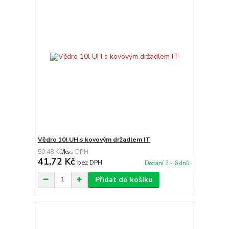
Vědro 10l UH s kovovým držadlem IT
50,48 Kč
/
ks
41,72 Kč
bez DPH
Dodání 3 - 6 dnů
Přidat do košíku