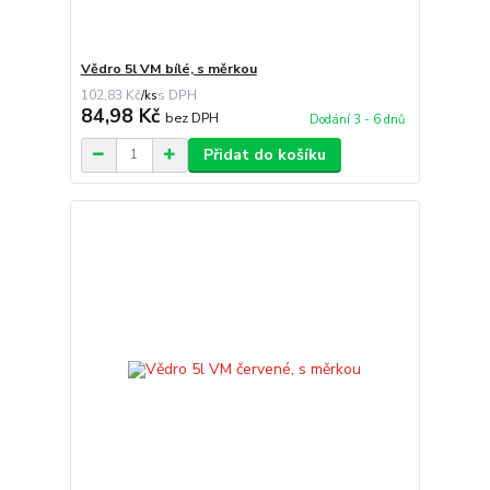
Vědro 5l VM bílé, s měrkou
102,83 Kč
/
ks
84,98 Kč
bez DPH
Dodání 3 - 6 dnů
Přidat do košíku