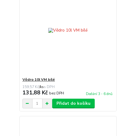
Vědro 10l VM bílé
159,57 Kč
/
ks
131,88 Kč
bez DPH
Dodání 3 - 6 dnů
Přidat do košíku