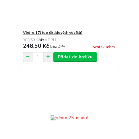
Vědro 17l (do úklidových vozíků)
300,69 Kč
/
ks
248,50 Kč
bez DPH
Není skladem
Přidat do košíku