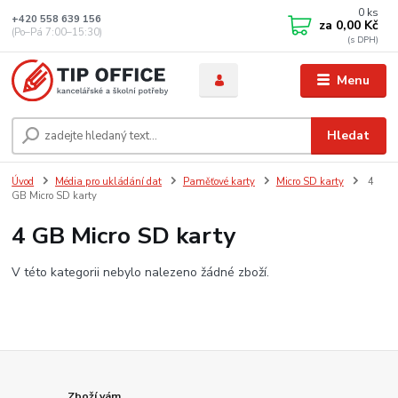
0
ks
+420 558 639 156
za
0,00 Kč
(Po–Pá 7:00–15:30)
Menu
Hledat
Úvod
Média pro ukládání dat
Paměťové karty
Micro SD karty
4
GB Micro SD karty
4 GB Micro SD karty
V této kategorii nebylo nalezeno žádné zboží.
Zboží vám