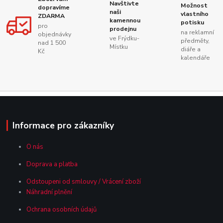
Navštivte
Možnost
dopravíme
naši
vlastního
ZDARMA
kamennou
potisku
pro
prodejnu
na reklamní
objednávky
ve Frýdku-
předměty,
nad 1 500
Místku
diáře a
Kč
kalendáře
Informace pro zákazníky
O nás
Doprava a platba
Odstoupeni od smlouvy / Vrácení zboží
Náhradní plnění
Ochrana osobních údajů