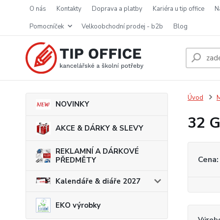
o nás
kontakty
doprava a platby
kariéra u tip office
pomocníček
velkoobchodní prodej - b2b
blog
Úvod
M
NOVINKY
32 G
AKCE & DÁRKY & SLEVY
REKLAMNÍ A DÁRKOVÉ
Cena:
PŘEDMĚTY
Kalendáře & diáře 2027
EKO výrobky
Výrob