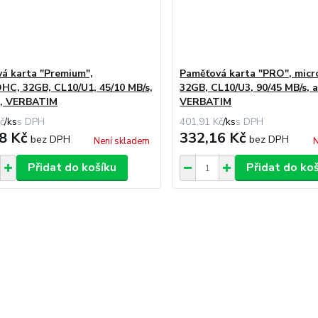
á karta "Premium",
Paměťová karta "PRO", mic
HC, 32GB, CL10/U1, 45/10 MB/s,
32GB, CL10/U3, 90/45 MB/s, 
r, VERBATIM
VERBATIM
č
/
ks
401,91 Kč
/
ks
8 Kč
332,16 Kč
bez DPH
bez DPH
Není skladem
N
Přidat do košíku
Přidat do ko