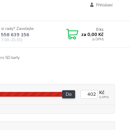
Přihlášení
 si rady? Zavolejte.
0
ks
za
0,00 Kč
 558 639 156
 7:00–15:30)
ro SD karty
Kč
Do