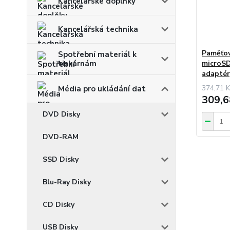
Kancelářské doplňky
Kancelářská technika
Paměťov
Spotřební materiál k
microSD
tiskárnám
adapté
374,71 K
Média pro ukládání dat
309,6
DVD Disky
DVD-RAM
SSD Disky
Blu-Ray Disky
CD Disky
USB Disky