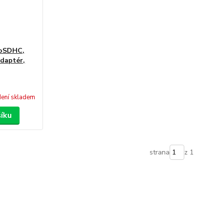
roSDHC,
adaptér,
ení skladem
šíku
strana
z 1