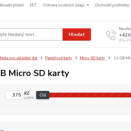
náhradní plnění
EET
ochrana osobních údajů
obchodní podmínky
Nevíte
Hledat
+420
(Po–Pá
édia pro ukládání dat
Paměťové karty
Micro SD karty
32 GB Mic
B Micro SD karty
Kč
Od
ce