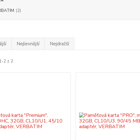
RBATIM
(2)
jší
Nejlevnější
Nejdražší
1-2 z 2