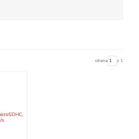
strana
z 1