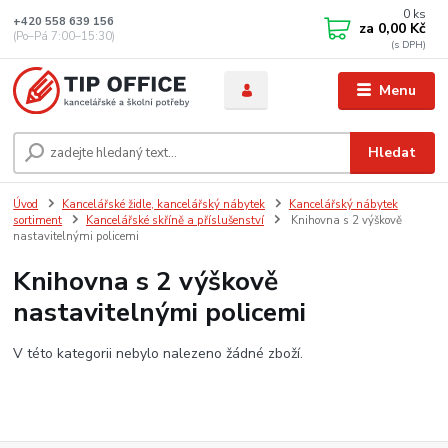
0
ks
+420 558 639 156
za
0,00 Kč
(Po–Pá 7:00–15:30)
Menu
Hledat
Úvod
Kancelářské židle, kancelářský nábytek
Kancelářský nábytek
sortiment
Kancelářské skříně a příslušenství
Knihovna s 2 výškově
nastavitelnými policemi
Knihovna s 2 výškově
nastavitelnými policemi
V této kategorii nebylo nalezeno žádné zboží.