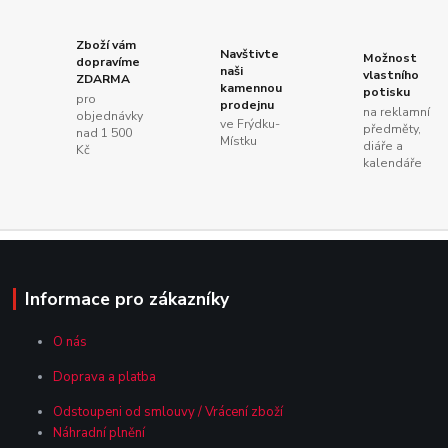
Zboží vám
Navštivte
Možnost
dopravíme
naši
vlastního
ZDARMA
kamennou
potisku
pro
prodejnu
na reklamní
objednávky
ve Frýdku-
předměty,
nad 1 500
Místku
diáře a
Kč
kalendáře
Informace pro zákazníky
O nás
Doprava a platba
Odstoupeni od smlouvy / Vrácení zboží
Náhradní plnění