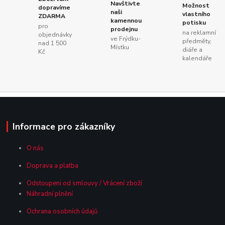
Navštivte
Možnost
dopravíme
naši
vlastního
ZDARMA
kamennou
potisku
pro
prodejnu
na reklamní
objednávky
ve Frýdku-
předměty,
nad 1 500
Místku
diáře a
Kč
kalendáře
Informace pro zákazníky
O nás
Doprava a platba
Odstoupeni od smlouvy / Vrácení zboží
Náhradní plnění
Ochrana osobních údajů