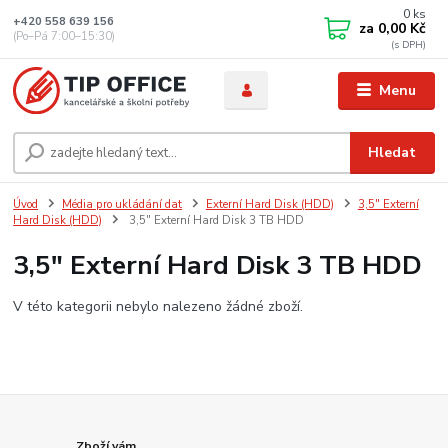
0
ks
+420 558 639 156
za
0,00 Kč
(Po–Pá 7:00–15:30)
Menu
Hledat
Úvod
Média pro ukládání dat
Externí Hard Disk (HDD)
3,5" Externí
Hard Disk (HDD)
3,5" Externí Hard Disk 3 TB HDD
3,5" Externí Hard Disk 3 TB HDD
V této kategorii nebylo nalezeno žádné zboží.
Zboží vám