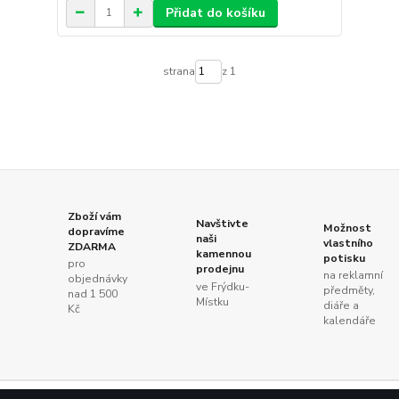
Přidat do košíku
strana
z 1
Zboží vám
Navštivte
Možnost
dopravíme
naši
vlastního
ZDARMA
kamennou
potisku
pro
prodejnu
na reklamní
objednávky
ve Frýdku-
předměty,
nad 1 500
Místku
diáře a
Kč
kalendáře