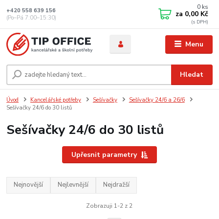
0
ks
+420 558 639 156
za
0,00 Kč
(Po–Pá 7:00–15:30)
Menu
Hledat
Úvod
Kancelářské potřeby
Sešívačky
Sešívačky 24/6 a 26/6
Sešívačky 24/6 do 30 listů
Sešívačky 24/6 do 30 listů
Upřesnit parametry
Nejnovější
Nejlevnější
Nejdražší
Zobrazuji 1-2 z 2