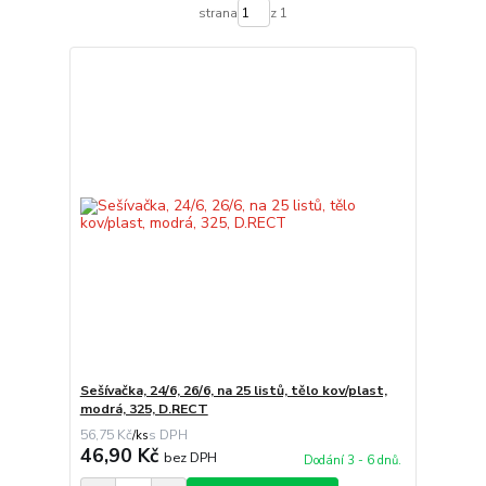
strana
z 1
Sešívačka, 24/6, 26/6, na 25 listů, tělo kov/plast,
modrá, 325, D.RECT
56,75 Kč
/
ks
46,90 Kč
bez DPH
Dodání 3 - 6 dnů.