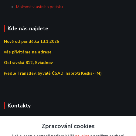
Možnost vlastního potisku
Kde nás najdete
Nově od pondělka 13.1.2025
vás přivítáme na adrese
Ostravská 812, Sviadnov
(vedle Transdev, bývalé ČSAD, naproti Keška-FM)
Kontakty
+420 558 639 156
Zpracování cookies
(Po–Pá 7:00–15:30)