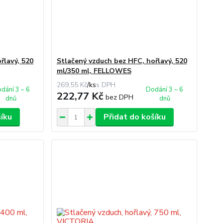
řlavý, 520
Stlačený vzduch bez HFC, hořlavý, 520
ml/350 ml, FELLOWES
269,55 Kč
/
ks
dání 3 – 6
Dodání 3 – 6
222,77 Kč
bez DPH
dnů
dnů
šíku
Přidat do košíku