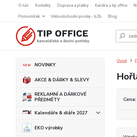
o nás
kontakty
doprava a platby
kariéra u tip office
pomocníček
velkoobchodní prodej - b2b
blog
Úvod
P
NOVINKY
Hořl
AKCE & DÁRKY & SLEVY
REKLAMNÍ A DÁRKOVÉ
Cena:
PŘEDMĚTY
Kalendáře & diáře 2027
EKO výrobky
Výrob