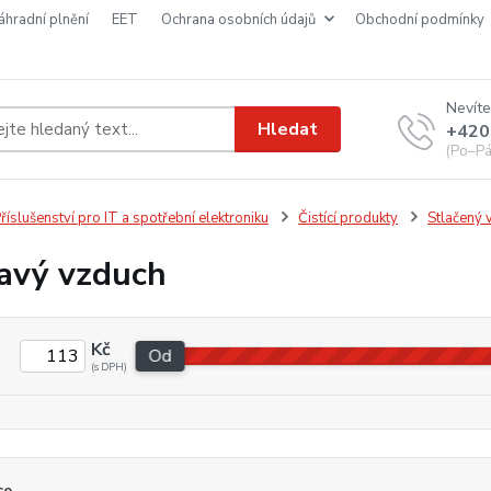
náhradní plnění
EET
ochrana osobních údajů
obchodní podmínky
Nevíte
Hledat
+420
(Po–Pá
říslušenství pro IT a spotřební elektroniku
Čistící produkty
Stlačený 
avý vzduch
Kč
Od
ce