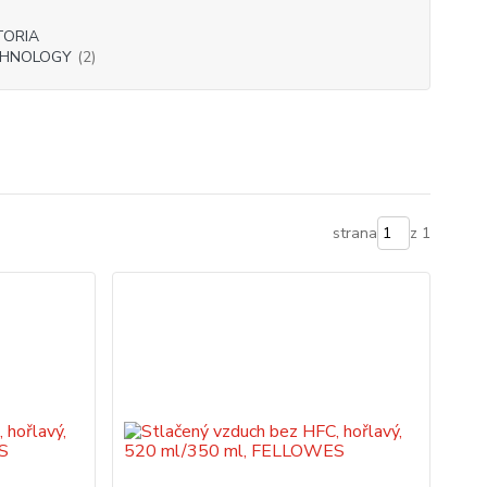
TORIA
CHNOLOGY
(2)
strana
z 1