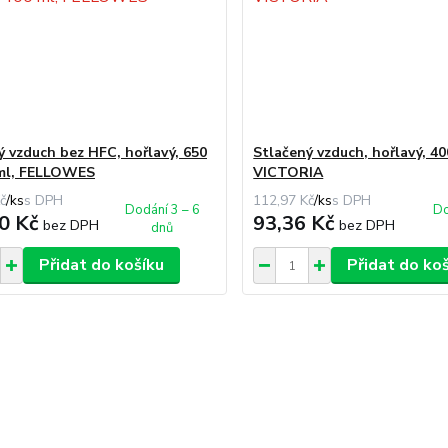
ý vzduch bez HFC, hořlavý, 650
Stlačený vzduch, hořlavý, 40
 ml, FELLOWES
VICTORIA
č
/
ks
112,97 Kč
/
ks
Dodání 3 – 6
Do
0 Kč
93,36 Kč
bez DPH
bez DPH
dnů
Přidat do košíku
Přidat do ko