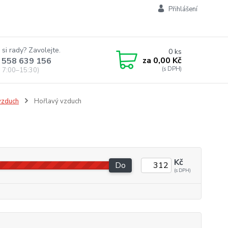
Přihlášení
 si rady? Zavolejte.
0
ks
za
0,00 Kč
 558 639 156
 7:00–15:30)
vzduch
Hořlavý vzduch
Kč
Do