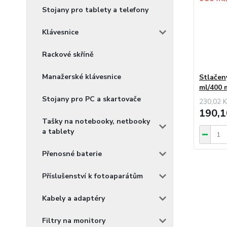
Stojany pro tablety a telefony
Klávesnice
Rackové skříně
Manažerské klávesnice
Stlačen
ml/400
Stojany pro PC a skartovače
230,02 K
190,1
Tašky na notebooky, netbooky
a tablety
Přenosné baterie
Příslušenství k fotoaparátům
Kabely a adaptéry
Filtry na monitory