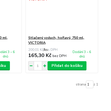
0 ml,
Stlačený vzduch, hořlavý, 750 ml,
VICTORIA
200,01 Kč
/
ks
dání 3 – 6
Dodání 3 – 6
165,30 Kč
bez DPH
dnů
dnů
šíku
Přidat do košíku
strana
z 1