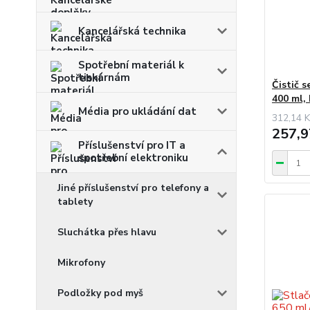
Kancelářská technika
Spotřební materiál k
tiskárnám
Čistič 
400 ml,
Média pro ukládání dat
312,14 K
257,9
Příslušenství pro IT a
spotřební elektroniku
Jiné příslušenství pro telefony a
tablety
Sluchátka přes hlavu
Mikrofony
Podložky pod myš