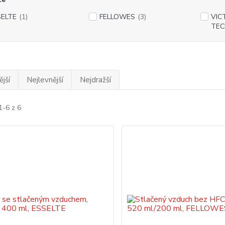
SELTE
(1)
FELLOWES
(3)
VIC
TE
jší
Nejlevnější
Nejdražší
1-6 z 6