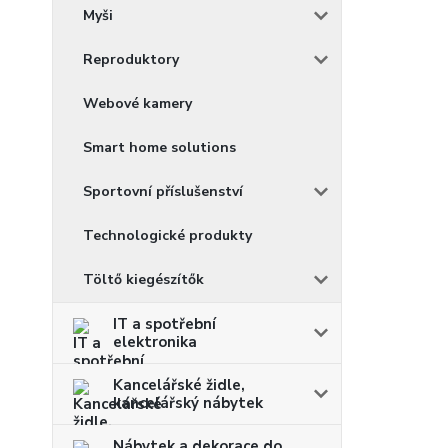
Myši
Reproduktory
Webové kamery
Smart home solutions
Sportovní příslušenství
Technologické produkty
Töltő kiegészítők
IT a spotřební
elektronika
Kancelářské židle,
kancelářský nábytek
Nábytek a dekorace do