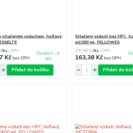
se stlačeným vzduchem, hořlavý,
Stlačený vzduch bez HFC, ho
 ESSELTE
ml/200 ml, FELLOWES
č
/
ks
197,68 Kč
/
ks
Dodání 3 – 6
Do
7 Kč
163,38 Kč
bez DPH
bez DPH
dnů
Přidat do košíku
Přidat do ko