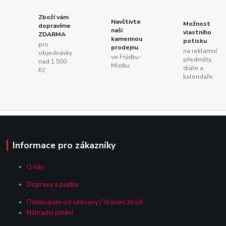
Zboží vám
Navštivte
Možnost
dopravíme
naši
vlastního
ZDARMA
kamennou
potisku
pro
prodejnu
na reklamní
objednávky
ve Frýdku-
předměty,
nad 1 500
Místku
diáře a
Kč
kalendáře
Informace pro zákazníky
O nás
Doprava a platba
Odstoupeni od smlouvy / Vrácení zboží
Náhradní plnění