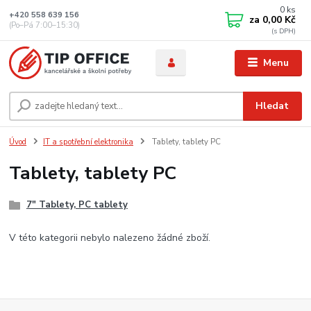
0
ks
+420 558 639 156
za
0,00 Kč
(Po–Pá 7:00–15:30)
Menu
Hledat
Úvod
IT a spotřební elektronika
Tablety, tablety PC
Tablety, tablety PC
7" Tablety, PC tablety
V této kategorii nebylo nalezeno žádné zboží.