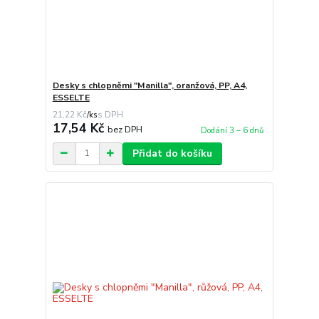
Desky s chlopněmi "Manilla", oranžová, PP, A4,
ESSELTE
21,22 Kč
/
ks
17,54 Kč
bez DPH
Dodání 3 – 6 dnů
Přidat do košíku