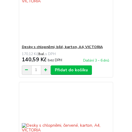
Desky s chlopněmi, bílé, karton, A4, VICTORIA
170,12 Kč
/
bal.
140,59 Kč
bez DPH
Dodání 3 – 6 dnů
Přidat do košíku