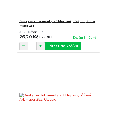
Desky na dokumenty s 3 klopami, prešpán, žlutá,
mapa 253
31,70 Kč
/
ks
26,20 Kč
bez DPH
Dodání 3 - 6 dnů.
Přidat do košíku