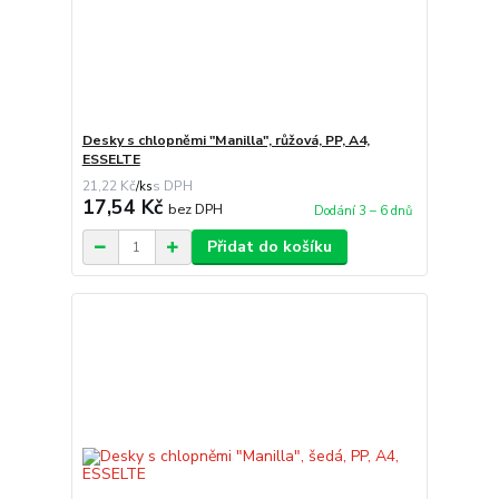
Desky s chlopněmi "Manilla", růžová, PP, A4,
ESSELTE
21,22 Kč
/
ks
17,54 Kč
bez DPH
Dodání 3 – 6 dnů
Přidat do košíku