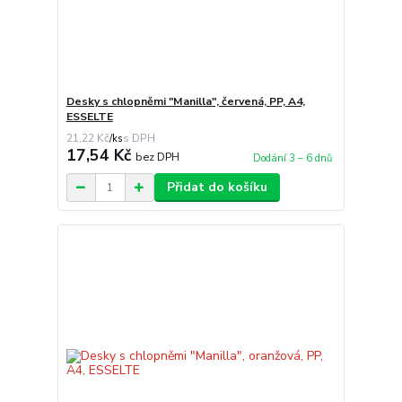
Desky s chlopněmi "Manilla", červená, PP, A4,
ESSELTE
21,22 Kč
/
ks
17,54 Kč
bez DPH
Dodání 3 – 6 dnů
Přidat do košíku