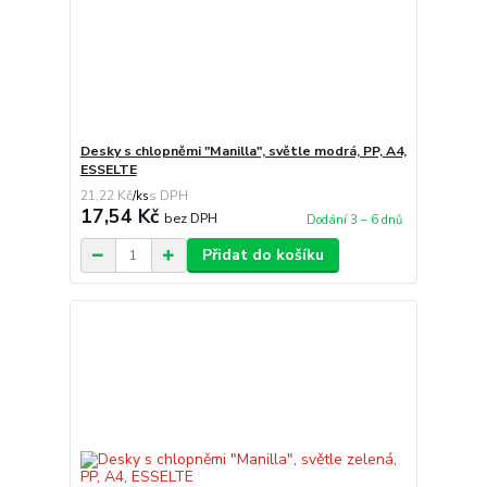
Desky s chlopněmi "Manilla", světle modrá, PP, A4,
ESSELTE
21,22 Kč
/
ks
17,54 Kč
bez DPH
Dodání 3 – 6 dnů
Přidat do košíku