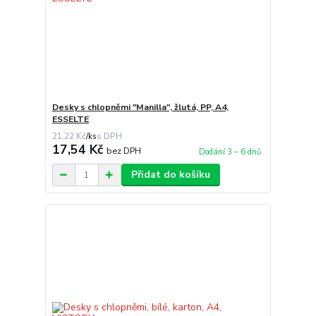
Desky s chlopněmi "Manilla", žlutá, PP, A4,
ESSELTE
21,22 Kč
/
ks
17,54 Kč
bez DPH
Dodání 3 – 6 dnů
Přidat do košíku