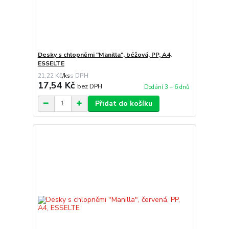
Desky s chlopněmi "Manilla", béžová, PP, A4,
ESSELTE
21,22 Kč
/
ks
17,54 Kč
bez DPH
Dodání 3 – 6 dnů
Přidat do košíku