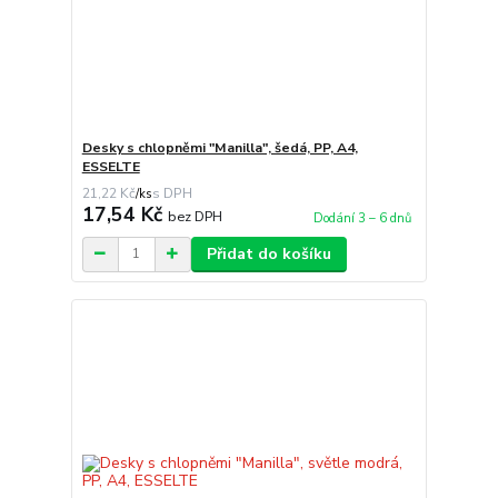
Desky s chlopněmi "Manilla", šedá, PP, A4,
ESSELTE
21,22 Kč
/
ks
17,54 Kč
bez DPH
Dodání 3 – 6 dnů
Přidat do košíku