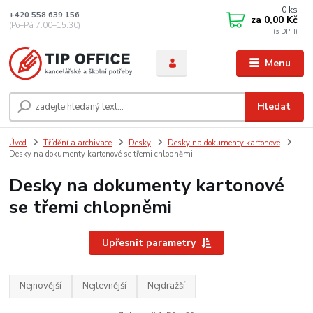
0
ks
+420 558 639 156
za
0,00 Kč
(Po–Pá 7:00–15:30)
Menu
Hledat
Úvod
Třídění a archivace
Desky
Desky na dokumenty kartonové
Desky na dokumenty kartonové se třemi chlopněmi
Desky na dokumenty kartonové
se třemi chlopněmi
Upřesnit parametry
Nejnovější
Nejlevnější
Nejdražší