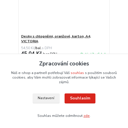
Desky s chlopněmi, oranžové, karton, A4,
VICTORIA
54,50 Kč
/
bal.
45,04 Kč
bez DPH
Dodání 3 – 6 dnů
Zpracování cookies
Přidat do košíku
Náš e-shop a partneři potřebují Váš
souhlas
s použitím souborů
cookies, aby Vám mohli zobrazovat informace týkající se Vašich
zájmů.
Souhlasím
Nastavení
Souhlas můžete odmítnout
zde
.