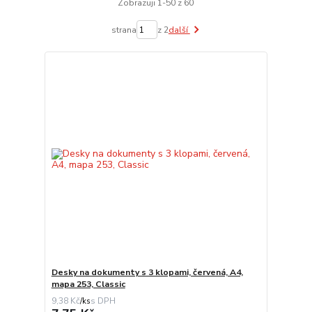
Zobrazuji 1-50 z 60
strana
z 2
další
Desky na dokumenty s 3 klopami, červená, A4,
mapa 253, Classic
9,38 Kč
/
ks