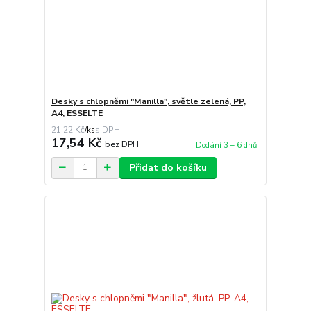
Desky s chlopněmi "Manilla", světle zelená, PP,
A4, ESSELTE
21,22 Kč
/
ks
17,54 Kč
bez DPH
Dodání 3 – 6 dnů
Přidat do košíku