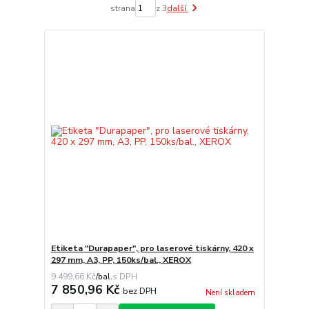
strana
z 3
další
Etiketa "Durapaper", pro laserové tiskárny, 420 x
297 mm, A3, PP, 150ks/bal., XEROX
9 499,66 Kč
/
bal.
7 850,96 Kč
bez DPH
Není skladem