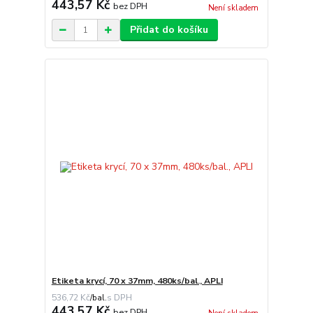
443,57 Kč
bez DPH
Není skladem
Přidat do košíku
Etiketa krycí, 70 x 37mm, 480ks/bal., APLI
536,72 Kč
/
bal.
443,57 Kč
bez DPH