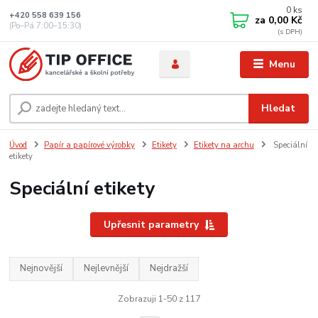
0
ks
+420 558 639 156
za
0,00 Kč
(Po–Pá 7:00–15:30)
Menu
Hledat
Úvod
Papír a papírové výrobky
Etikety
Etikety na archu
Speciální
etikety
Speciální etikety
Upřesnit parametry
Nejnovější
Nejlevnější
Nejdražší
Zobrazuji 1-50 z 117