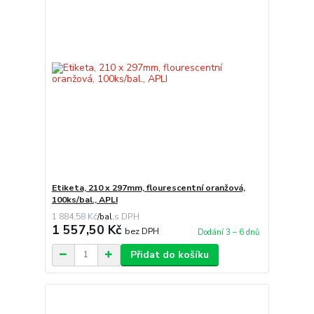
Etiketa, 210 x 297mm, flourescentní oranžová,
100ks/bal., APLI
1 884,58 Kč
/
bal.
1 557,50 Kč
bez DPH
Dodání 3 – 6 dnů
Přidat do košíku