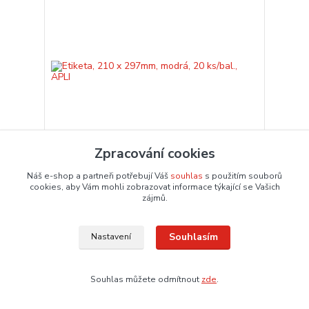
Zpracování cookies
Náš e-shop a partneři potřebují Váš
souhlas
s použitím souborů
Etiketa, 210 x 297mm, modrá, 20 ks/bal., APLI
cookies, aby Vám mohli zobrazovat informace týkající se Vašich
zájmů.
317,00 Kč
/
bal.
261,98 Kč
bez DPH
Dodání 3 – 6 dnů
Souhlasím
Nastavení
Přidat do košíku
Souhlas můžete odmítnout
zde
.