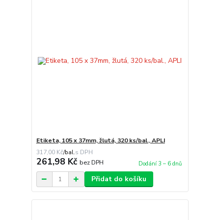
Etiketa, 105 x 37mm, žlutá, 320 ks/bal., APLI
317,00 Kč
/
bal.
261,98 Kč
bez DPH
Dodání 3 – 6 dnů
Přidat do košíku