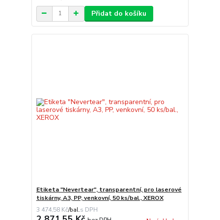
Přidat do košíku
Etiketa "Nevertear", transparentní, pro laserové
tiskárny, A3, PP, venkovní, 50 ks/bal., XEROX
3 474,58 Kč
/
bal.
2 871,55 Kč
bez DPH