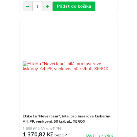
Přidat do košíku
Etiketa "Nevertear", bílá, pro laserové tiskárny,
A4, PP, venkovní, 50 ks/bal., XEROX
1 658,69 Kč
/
bal.
1 370,82 Kč
bez DPH
Dodání 3 – 6 dnů