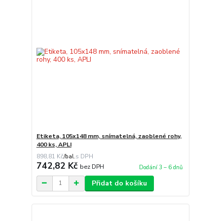
Etiketa, 105x148 mm, snímatelná, zaoblené rohy,
400 ks, APLI
898,81 Kč
/
bal.
742,82 Kč
bez DPH
Dodání 3 – 6 dnů
Přidat do košíku