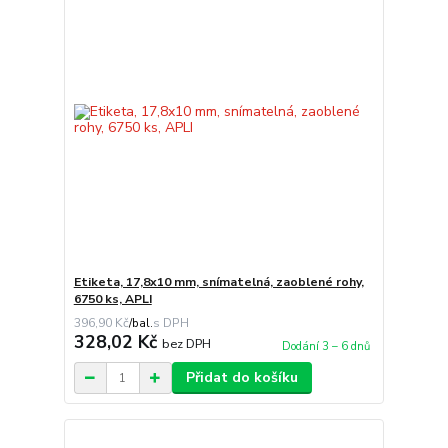
Etiketa, 17,8x10 mm, snímatelná, zaoblené rohy,
6750 ks, APLI
396,90 Kč
/
bal.
328,02 Kč
bez DPH
Dodání 3 – 6 dnů
Přidat do košíku