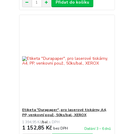
Přidat do košíku
Etiketa "Durapaper", pro laserové tiskárny, A4,
PP, venkovní použ., 50ks/bal., XEROX
1 394,95 Kč
/
bal.
1 152,85 Kč
bez DPH
Dodání 3 – 6 dnů