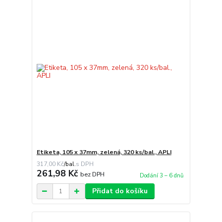
Etiketa, 105 x 37mm, zelená, 320 ks/bal., APLI
317,00 Kč
/
bal.
261,98 Kč
bez DPH
Dodání 3 – 6 dnů
Přidat do košíku