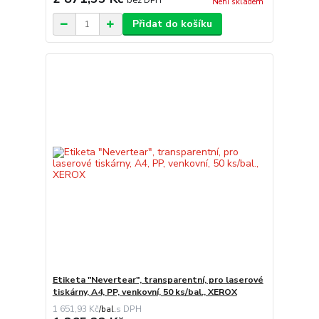
Není skladem
Přidat do košíku
Etiketa "Nevertear", transparentní, pro laserové
tiskárny, A4, PP, venkovní, 50 ks/bal., XEROX
1 651,93 Kč
/
bal.