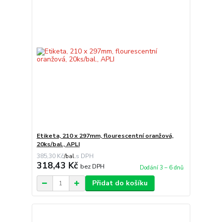
Etiketa, 210 x 297mm, flourescentní oranžová,
20ks/bal., APLI
385,30 Kč
/
bal.
318,43 Kč
bez DPH
Dodání 3 – 6 dnů
Přidat do košíku