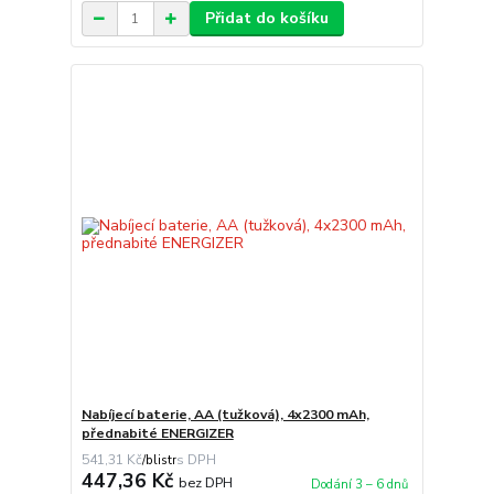
Přidat do košíku
Nabíjecí baterie, AA (tužková), 4x2300 mAh,
přednabité ENERGIZER
541,31 Kč
/
blistr
447,36 Kč
bez DPH
Dodání 3 – 6 dnů