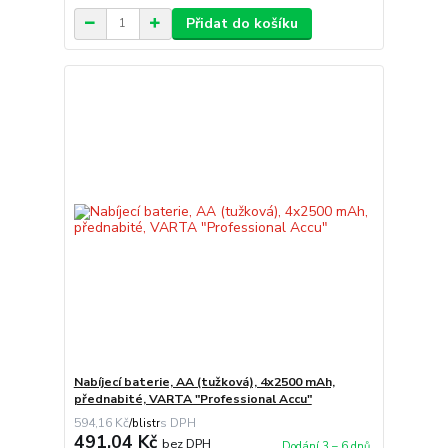
Přidat do košíku
Nabíjecí baterie, AA (tužková), 4x2500 mAh,
přednabité, VARTA "Professional Accu"
594,16 Kč
/
blistr
491,04 Kč
bez DPH
Dodání 3 – 6 dnů