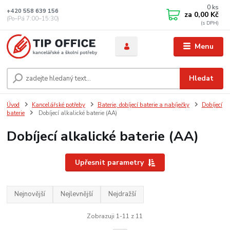
0
ks
+420 558 639 156
za
0,00 Kč
(Po–Pá 7:00–15:30)
Menu
Hledat
Úvod
Kancelářské potřeby
Baterie, dobíjecí baterie a nabíječky
Dobíjecí
baterie
Dobíjecí alkalické baterie (AA)
Dobíjecí alkalické baterie (AA)
Upřesnit parametry
Nejnovější
Nejlevnější
Nejdražší
Zobrazuji 1-11 z 11