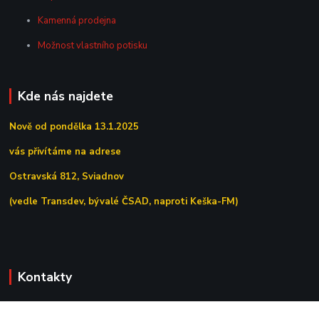
Kamenná prodejna
Možnost vlastního potisku
Kde nás najdete
Nově od pondělka 13.1.2025
vás přivítáme na adrese
Ostravská 812, Sviadnov
(vedle Transdev, bývalé ČSAD, naproti Keška-FM)
Kontakty
+420 558 639 156