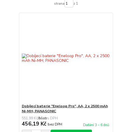
strana
z 1
Dobíjecí baterie "Eneloop Pro", AA, 2 x 2500 mAh
Ni-MH, PANASONIC
551,99 Kč
/
blistr
456,19 Kč
bez DPH
Dodání 3 – 6 dnů