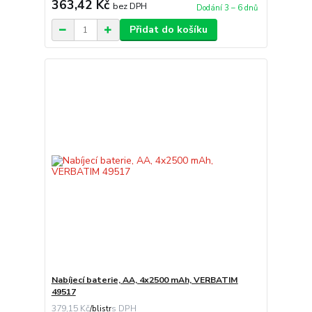
363,42 Kč
bez DPH
Dodání 3 – 6 dnů
Přidat do košíku
Nabíjecí baterie, AA, 4x2500 mAh, VERBATIM
49517
379,15 Kč
/
blistr