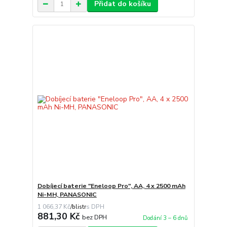
Přidat do košíku
Dobíjecí baterie "Eneloop Pro", AA, 4 x 2500 mAh
Ni-MH, PANASONIC
1 066,37 Kč
/
blistr
881,30 Kč
bez DPH
Dodání 3 – 6 dnů