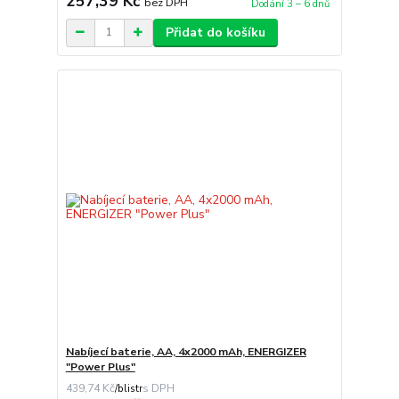
257,39 Kč
bez DPH
Dodání 3 – 6 dnů
Přidat do košíku
Nabíjecí baterie, AA, 4x2000 mAh, ENERGIZER
"Power Plus"
439,74 Kč
/
blistr