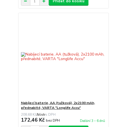
Přidat do košíku
Nabíjecí baterie, AA (tužková), 2x2100 mAh,
přednabité, VARTA "Longlife Accu"
208,68 Kč
/
blistr
172,46 Kč
bez DPH
Dodání 3 – 6 dnů