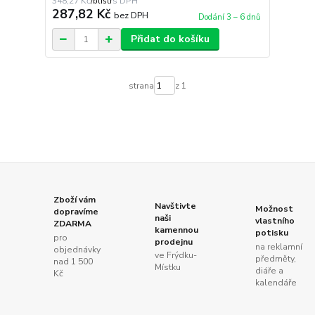
348,27 Kč
/
blistr
287,82 Kč
bez DPH
Dodání 3 – 6 dnů
Přidat do košíku
strana
z 1
Zboží vám
Navštivte
Možnost
dopravíme
naši
vlastního
ZDARMA
kamennou
potisku
pro
prodejnu
na reklamní
objednávky
ve Frýdku-
předměty,
nad 1 500
Místku
diáře a
Kč
kalendáře