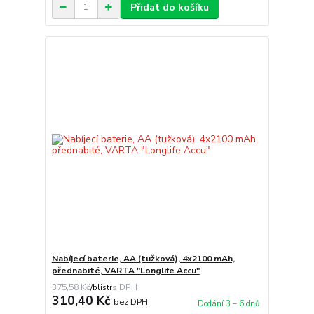
Přidat do košíku
Nabíjecí baterie, AA (tužková), 4x2100 mAh,
přednabité, VARTA "Longlife Accu"
375,58 Kč
/
blistr
310,40 Kč
bez DPH
Dodání 3 – 6 dnů