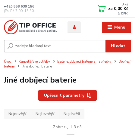
0
ks
+420 558 639 156
za
0,00 Kč
(Po–Pá 7:00–15:30)
Menu
Hledat
Úvod
Kancelářské potřeby
Baterie, dobíjecí baterie a nabíječky
Dobíjecí
baterie
Jiné dobíjecí baterie
Jiné dobíjecí baterie
Upřesnit parametry
Nejnovější
Nejlevnější
Nejdražší
Zobrazuji 1-3 z 3