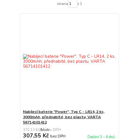
strana
z 1
Nabíjecí baterie "Power", Typ C - LR14, 2 ks,
3000mAh, přednabité, bez plastu, VARTA
56714101412
372,13 Kč
/
blistr
307,55 Kč
bez DPH
Dodání 3 – 6 dnů