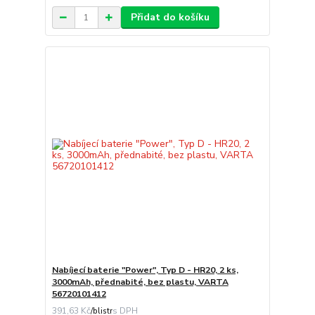
Přidat do košíku
Nabíjecí baterie "Power", Typ D - HR20, 2 ks,
3000mAh, přednabité, bez plastu, VARTA
56720101412
391,63 Kč
/
blistr