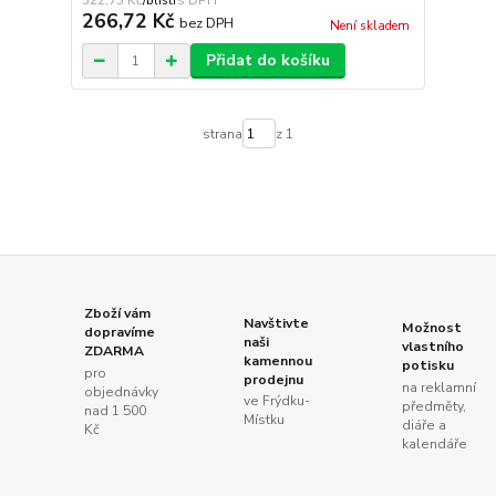
322,73 Kč
/
blistr
266,72 Kč
bez DPH
Není skladem
Přidat do košíku
strana
z 1
Zboží vám
Navštivte
Možnost
dopravíme
naši
vlastního
ZDARMA
kamennou
potisku
pro
prodejnu
na reklamní
objednávky
ve Frýdku-
předměty,
nad 1 500
Místku
diáře a
Kč
kalendáře