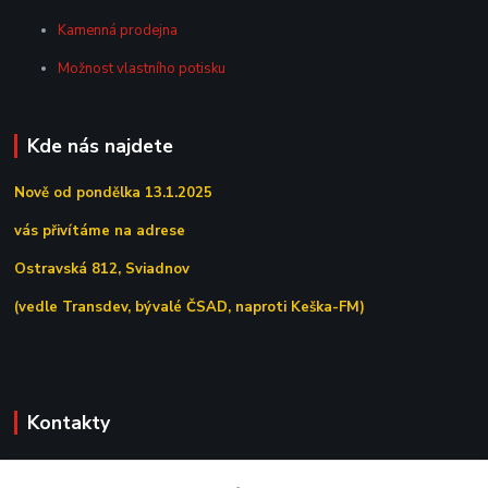
Kamenná prodejna
Možnost vlastního potisku
Kde nás najdete
Nově od pondělka 13.1.2025
vás přivítáme na adrese
Ostravská 812, Sviadnov
(vedle Transdev, bývalé ČSAD, naproti Keška-FM)
Kontakty
+420 558 639 156