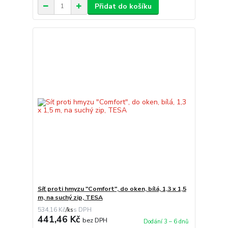
Přidat do košíku
Síť proti hmyzu "Comfort", do oken, bílá, 1,3 x 1,5
m, na suchý zip, TESA
534,16 Kč
/
ks
441,46 Kč
bez DPH
Dodání 3 – 6 dnů