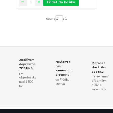
Přidat do košíku
strana
z 1
Zboží vám
Navštivte
Možnost
dopravíme
naši
vlastního
ZDARMA
kamennou
potisku
pro
prodejnu
na reklamní
objednávky
ve Frýdku-
předměty,
nad 1 500
Místku
diáře a
Kč
kalendáře