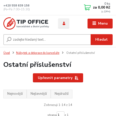
0
ks
+420 558 639 156
za
0,00 Kč
(Po–Pá 7:00–15:30)
Menu
Hledat
Úvod
Nábytek a dekorace do kanceláře
Ostatní příslušenství
Ostatní příslušenství
Upřesnit parametry
Nejnovější
Nejlevnější
Nejdražší
Zobrazuji 1-14 z 14
strana
z 1