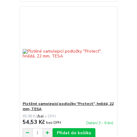
Plstěné samolepicí podložky "Protect", hnědá, 22
mm, TESA
65,98 Kč
/
bal.
54,53 Kč
bez DPH
Dodání 3 – 6 dnů
Přidat do košíku