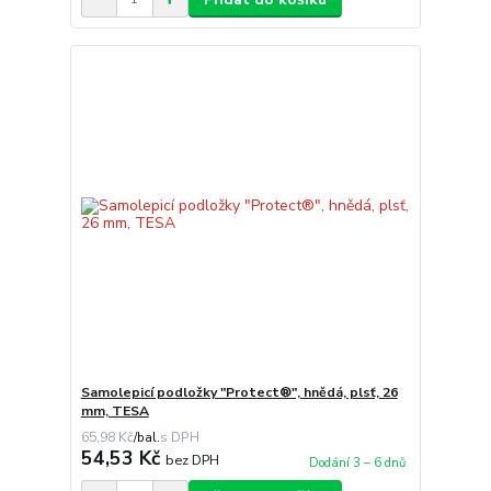
Samolepicí podložky "Protect®", hnědá, plsť, 26
mm, TESA
65,98 Kč
/
bal.
54,53 Kč
bez DPH
Dodání 3 – 6 dnů