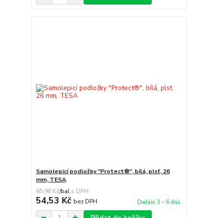
Samolepicí podložky "Protect®", bílá, plsť, 26
mm, TESA
65,98 Kč
/
bal.
54,53 Kč
bez DPH
Dodání 3 – 6 dnů
Přidat do košíku