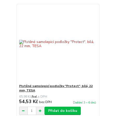
Plstěné samolepicí podložky "Protect", bílá, 22
mm, TESA
65,98 Kč
/
bal.
54,53 Kč
bez DPH
Dodání 3 – 6 dnů
Přidat do košíku