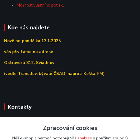
Možnost vlastního potisku
Kde nás najdete
Nově od pondělka 13.1.2025
vás přivítáme na adrese
Ostravská 812, Sviadnov
(vedle Transdev, bývalé ČSAD, naproti Keška-FM)
Kontakty
+420 558 639 156
Zpracování cookies
(Po–Pá 7:00–15:30)
Náš e-shop a partneři potřebují Váš
souhlas
s použitím souborů
obchod@tipoffice.cz