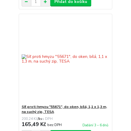
Přidat do košíku
Síť proti hmyzu "55671", do oken, bílá, 1,1 x 1,3 m,
na suchý zip, TESA
200,24 Kč
/
ks
165,49 Kč
bez DPH
Dodání 3 – 6 dnů