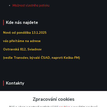
Možnost vlastního potisku
Kde nás najdete
Nově od pondělka 13.1.2025
vás přivítáme na adrese
Ostravská 812, Sviadnov
(vedle Transdev, bývalé ČSAD, naproti Keška-FM)
Kontakty
+420 558 639 156
Zpracování cookies
(Po–Pá 7:00–15:30)