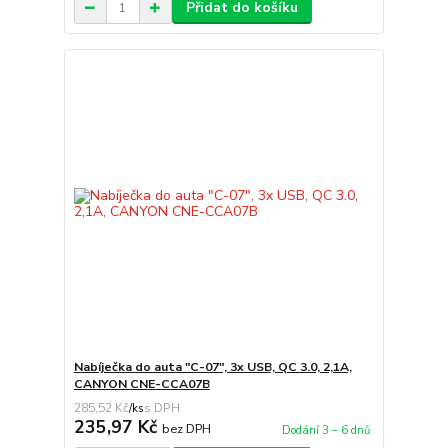
Přidat do košíku
Nabíječka do auta "C-07", 3x USB, QC 3.0, 2,1A,
CANYON CNE-CCA07B
285,52 Kč
/
ks
235,97 Kč
bez DPH
Dodání 3 – 6 dnů