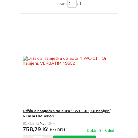
strana
z 1
Držák a nabíječka do auta "FWC-01", Qi nabíjení,
VERBATIM 49552
917,53 Kč
/
ks
758,29 Kč
bez DPH
Dodání 3 – 6 dnů