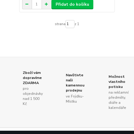
Přidat do košíku
strana
z 1
Zboží vám
Navštivte
Možnost
dopravíme
naši
vlastního
ZDARMA
kamennou
potisku
pro
prodejnu
na reklamní
objednávky
ve Frýdku-
předměty,
nad 1 500
Místku
diáře a
Kč
kalendáře