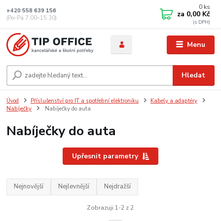
0
ks
+420 558 639 156
za
0,00 Kč
(Po–Pá 7:00–15:30)
Menu
Hledat
Úvod
Příslušenství pro IT a spotřební elektroniku
Kabely a adaptéry
Nabíječky
Nabíječky do auta
Nabíječky do auta
Upřesnit parametry
Nejnovější
Nejlevnější
Nejdražší
Zobrazuji 1-2 z 2