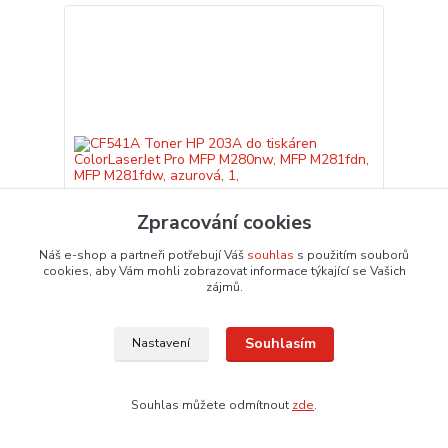
Zpracování cookies
Náš e-shop a partneři potřebují Váš
souhlas
s použitím souborů
cookies, aby Vám mohli zobrazovat informace týkající se Vašich
zájmů.
CF541A Toner HP 203A do tiskáren
ColorLaserJet Pro MFP M280nw, MFP M281fdn,
Souhlasím
Nastavení
MFP M281fdw, azurová, 1,
3 589,29 Kč
/
ks
2 966,35 Kč
bez DPH
Dodání 3 – 6 dnů
Souhlas můžete odmítnout
zde
.
Přidat do košíku