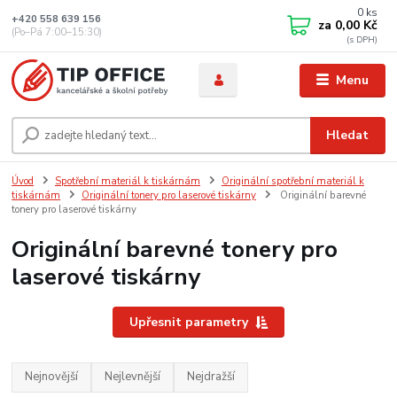
0
ks
+420 558 639 156
za
0,00 Kč
(Po–Pá 7:00–15:30)
Menu
Hledat
Úvod
Spotřební materiál k tiskárnám
Originální spotřební materiál k
tiskárnám
Originální tonery pro laserové tiskárny
Originální barevné
tonery pro laserové tiskárny
Originální barevné tonery pro
laserové tiskárny
Upřesnit parametry
Nejnovější
Nejlevnější
Nejdražší