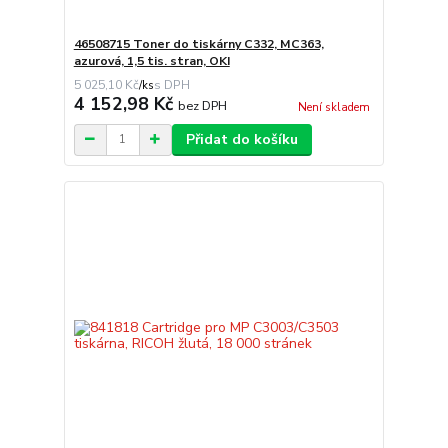
46508715 Toner do tiskárny C332, MC363,
azurová, 1,5 tis. stran, OKI
5 025,10 Kč
/
ks
4 152,98 Kč
bez DPH
Není skladem
Přidat do košíku