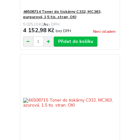
46508714 Toner do tiskárny C332, MC363,
purpurová, 1,5 tis. stran, OKI
5 025,10 Kč
/
ks
4 152,98 Kč
bez DPH
Není skladem
Přidat do košíku