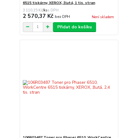
6515 tiskárny, XEROX, žlutá, 1 tis. stran
3 110,15 Kč
/
ks
2 570,37 Kč
bez DPH
Není skladem
Přidat do košíku
106R03487 Toner pro Phaser 6510, WorkCentre