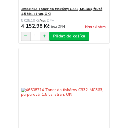
46508713 Toner do tiskárny C332, MC363, žlutá,
1,5 tis. stran, OKI
5 025,10 Kč
/
ks
4 152,98 Kč
bez DPH
Není skladem
Přidat do košíku