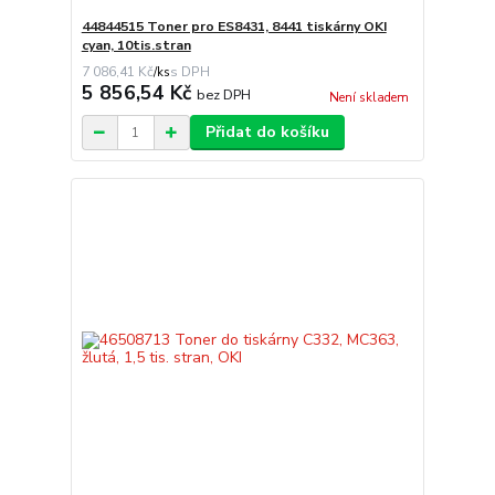
44844515 Toner pro ES8431, 8441 tiskárny OKI
cyan, 10tis.stran
7 086,41 Kč
/
ks
5 856,54 Kč
bez DPH
Není skladem
Přidat do košíku