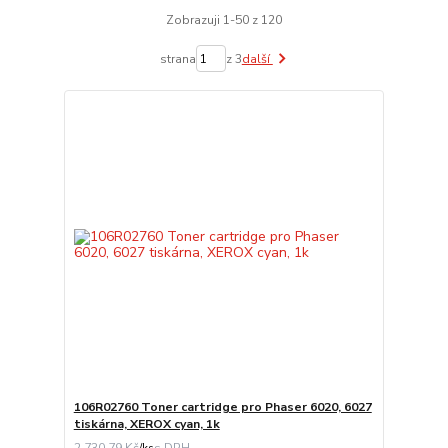
Zobrazuji 1-50 z 120
strana
z 3
další
106R02760 Toner cartridge pro Phaser 6020, 6027
tiskárna, XEROX cyan, 1k