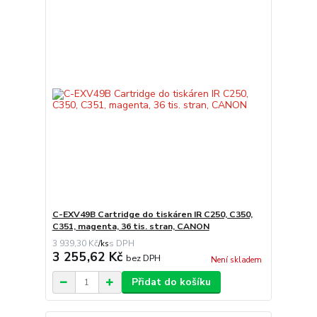
C-EXV49B Cartridge do tiskáren IR C250, C350,
C351, magenta, 36 tis. stran, CANON
3 939,30 Kč
/
ks
3 255,62 Kč
bez DPH
Není skladem
Přidat do košíku