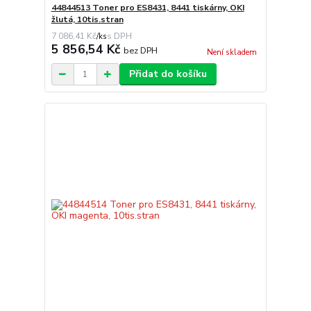
44844513 Toner pro ES8431, 8441 tiskárny, OKI
žlutá, 10tis.stran
7 086,41 Kč
/
ks
5 856,54 Kč
bez DPH
Není skladem
Přidat do košíku